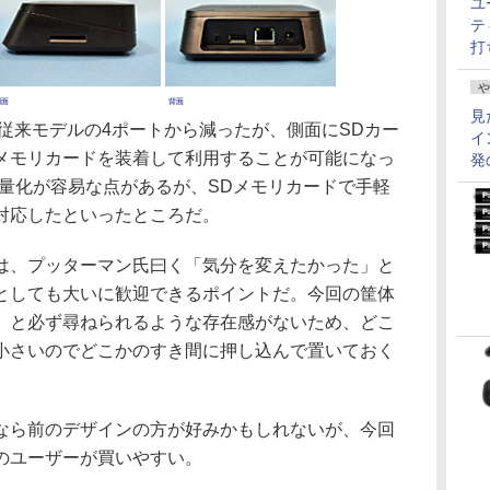
ユ
テ
打
や
側面
背面
見
従来モデルの4ポートから減ったが、側面にSDカー
イ
メモリカードを装着して利用することが可能になっ
発
大容量化が容易な点があるが、SDメモリカードで手軽
対応したといったところだ。
、プッターマン氏曰く「気分を変えたかった」と
としても大いに歓迎できるポイントだ。今回の筐体
」と必ず尋ねられるような存在感がないため、どこ
小さいのでどこかのすき間に押し込んで置いておく
ら前のデザインの方が好みかもしれないが、今回
のユーザーが買いやすい。