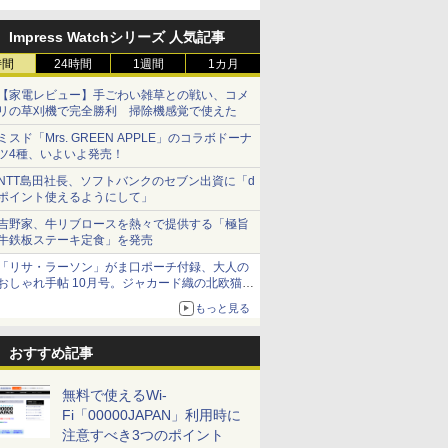
Impress Watchシリーズ 人気記事
時間
24時間
1週間
1カ月
【家電レビュー】手ごわい雑草との戦い、コメ
リの草刈機で完全勝利 掃除機感覚で使えた
ミスド「Mrs. GREEN APPLE」のコラボドーナ
ツ4種、いよいよ発売！
NTT島田社長、ソフトバンクのセブン出資に「d
ポイント使えるようにして」
吉野家、牛リブロースを熱々で提供する「極旨
牛鉄板ステーキ定食」を発売
「リサ・ラーソン」がま口ポーチ付録、大人の
おしゃれ手帖 10月号。ジャカード織の北欧猫デ
ザイン
もっと見る
おすすめ記事
無料で使えるWi-
Fi「00000JAPAN」利用時に
注意すべき3つのポイント