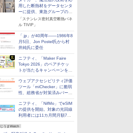
用した断熱材をデータセンタ
ーに提供、東急グループの実
証実験で
「ステンレス密封真空断熱パネ
ル TIVIP」
「.jp」が40周年――1986年8
月5日、Jon Postel氏から村
井純氏に委任
ニフティ、「Maker Faire
Tokyo 2026」のペアチケッ
トが当たるキャンペーンをX
で実施。8月16日まで
ウェブアクセシビリティ評価
ツール「miChecker」に脆弱
性、総務省が対策済みバージ
ョンへの更新を呼び掛け
ニフティ、「NifMo」でeSIM
の提供を開始。対象の光回線
利用者には11カ月間月額770
円割引のキャンペーン
じうまWatch