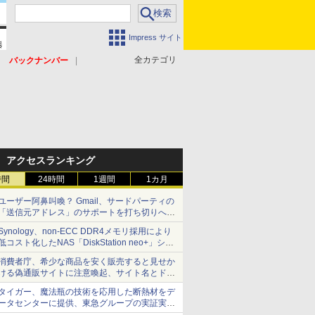
Impress サイト
全カテゴリ
バックナンバー
アクセスランキング
時間
24時間
1週間
1カ月
ユーザー阿鼻叫喚？ Gmail、サードパーティの
「送信元アドレス」のサポートを打ち切りへ
【やじうまWatch】
Synology、non-ECC DDR4メモリ採用により
低コスト化したNAS「DiskStation neo+」シリ
ーズ 予算を抑えて導入でき、ECCメモリへの
消費者庁、希少な商品を安く販売すると見せか
アップグレードも可能
ける偽通販サイトに注意喚起、サイト名とドメ
イン名を公表
タイガー、魔法瓶の技術を応用した断熱材をデ
ータセンターに提供、東急グループの実証実験
で 「ステンレス密封真空断熱パネル TIVIP」