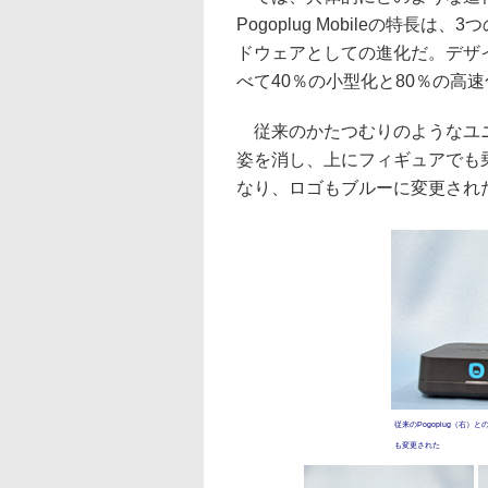
Pogoplug Mobileの特
ドウェアとしての進化だ。デザ
べて40％の小型化と80％の高
従来のかたつむりのようなユニ
姿を消し、上にフィギュアでも
なり、ロゴもブルーに変更され
従来のPogoplug（右
も変更された