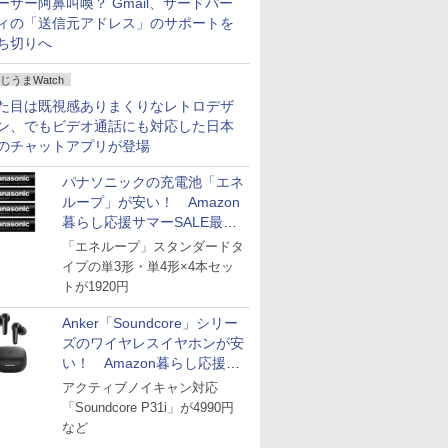
ーザー阿鼻叫喚？ Gmail、サードパー
ィの「送信元アドレス」のサポートを
ち切りへ
じうまWatch
た目は既視感ありまくりなレトロデザ
ン、でもビデオ通話にも対応した日本
のチャットアプリが登場
パナソニックの充電池「エネ
ループ」が安い！ Amazon
暮らし応援サマーSALE最終
日
「エネループ」スタンダードタ
イプの単3形・単4形×4本セッ
トが1920円
Anker「Soundcore」シリー
ズのワイヤレスイヤホンが安
い！ Amazon暮らし応援サ
マーSALE
アクティブノイキャン対応
「Soundcore P31i」が4990円
など