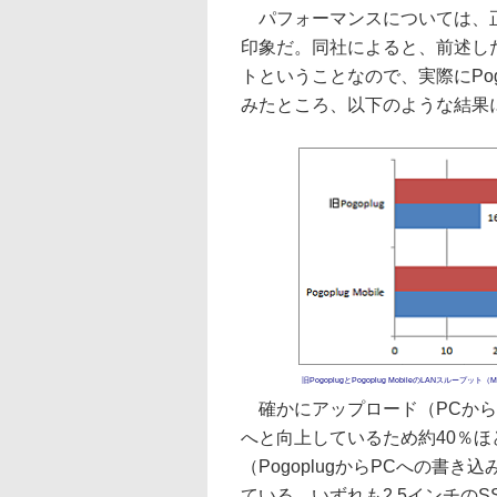
パフォーマンスについては、正
印象だ。同社によると、前述した
トということなので、実際にPog
みたところ、以下のような結果
旧PogoplugとPogoplug MobileのLANスループット（M
確かにアップロード（PCからPogo
へと向上しているため約40％
（PogoplugからPCへの書き込み
ている。いずれも2.5インチのSSD（C