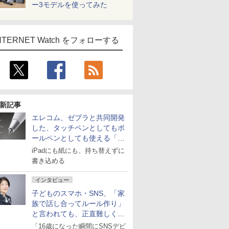
ー3モデルを使ってみた
NTERNET Watch をフォローする
新記事
エレコム、ゼブラと共同開発
した、タッチペンとしてもボ
ールペンとしても使える「ス
タイラスツーウェイ」発売
iPadにも紙にも、持ち替えずに
書き込める
インタビュー
子どものスマホ・SNS、「家
族で話し合ってルール作り」
と言われても、正直難しくな
いですか？
「16歳になった瞬間にSNSデビ