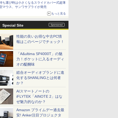
持ち運び時は小さくなるスライドカバー式超薄
型マウス、サンワサプライが発売
もっと見る
Special Site
性能の良いお得な中古PC情
報はこのページでチェック！
「A&ultima SP4000T」の魅
力！ポケットに入るオーディ
オの醍醐味
総合オーディオブランドに進
化するSHANLINGとは何者
か？
AIスマートノートの
iFLYTEK「AINOTE 2」はな
ぜ魅力的なのか？
Amazon プライムデー過去最
安! Anker注目プロジェクタ