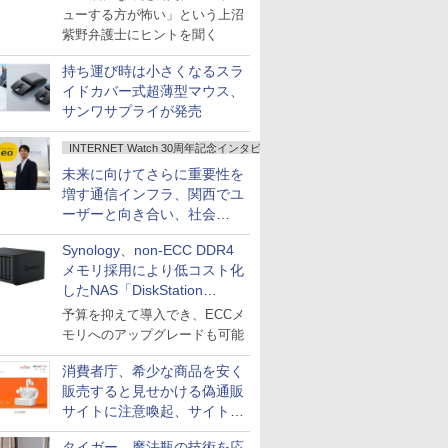
ューする方が怖い」という上沼
紫野弁護士にヒントを聞く
持ち運び時は小さくなるスラ
イドカバー式超薄型マウス、
サンワサプライが発売
INTERNET Watch 30周年記念インタビュー
未来に向けてさらに重要性を
増す通信インフラ、関西でユ
ーザーと向き合い、社会
の“あたらしい”を起動し続け
Synology、non-ECC DDR4
る～オプテージ
メモリ採用により低コスト化
したNAS「DiskStation
neo+」シリーズ
予算を抑えて導入でき、ECCメ
モリへのアップグレードも可能
消費者庁、希少な商品を安く
販売すると見せかける偽通販
サイトに注意喚起、サイト名
とドメイン名を公表
タイガー、魔法瓶の技術を応