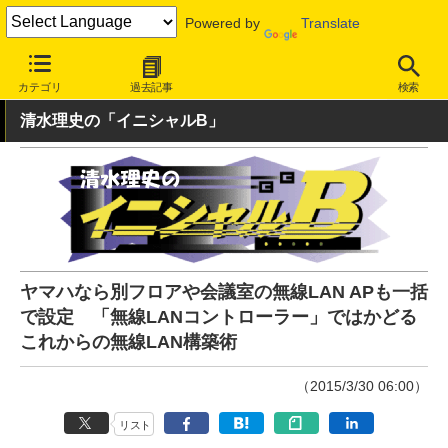
Powered by
Translate
INTERNET Watch
ハードウェア
LAN機器
無線LAN
カテゴリ
過去記事
検索
清水理史の「イニシャルB」
ヤマハなら別フロアや会議室の無線LAN APも一括
で設定 「無線LANコントローラー」ではかどる
これからの無線LAN構築術
（2015/3/30 06:00）
リスト