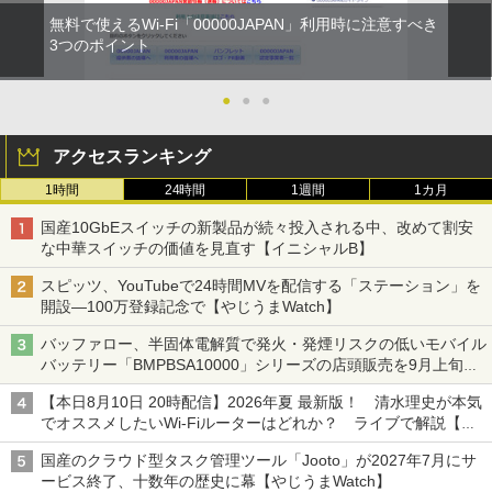
無料で使えるWi-Fi「00000JAPAN」利用時に注意すべき
3つのポイント
●
●
●
アクセスランキング
1時間
24時間
1週間
1カ月
国産10GbEスイッチの新製品が続々投入される中、改めて割安
な中華スイッチの価値を見直す【イニシャルB】
スピッツ、YouTubeで24時間MVを配信する「ステーション」を
開設―100万登録記念で【やじうまWatch】
バッファロー、半固体電解質で発火・発煙リスクの低いモバイル
バッテリー「BMPBSA10000」シリーズの店頭販売を9月上旬に
開始
【本日8月10日 20時配信】2026年夏 最新版！ 清水理史が本気
でオススメしたいWi-Fiルーターはどれか？ ライブで解説【清
水理史の「イニシャルB」チャンネル】
国産のクラウド型タスク管理ツール「Jooto」が2027年7月にサ
ービス終了、十数年の歴史に幕【やじうまWatch】