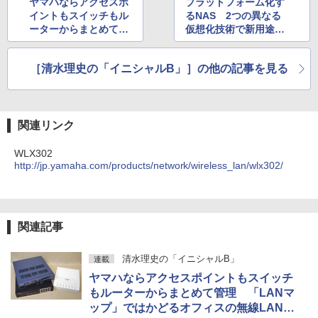
ヤマハならアクセスポ
プラットフォーム化す
イントもスイッチもル
るNAS 2つの異なる
ーターからまとめて管
仮想化技術で新用途を
理 「LANマップ」で
開拓するQNAPとSyno
はかどるオフィスの無
logy
［清水理史の「イニシャルB」］の他の記事を見る
線LAN環境とは
関連リンク
WLX302
http://jp.yamaha.com/products/network/wireless_lan/wlx302/
関連記事
清水理史の「イニシャルB」
連載
ヤマハならアクセスポイントもスイッチ
もルーターからまとめて管理 「LANマ
ップ」ではかどるオフィスの無線LAN環