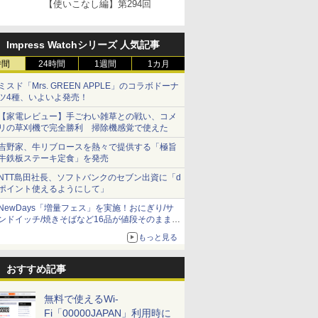
【使いこなし編】第294回
Impress Watchシリーズ 人気記事
時間
24時間
1週間
1カ月
ミスド「Mrs. GREEN APPLE」のコラボドーナ
ツ4種、いよいよ発売！
【家電レビュー】手ごわい雑草との戦い、コメ
リの草刈機で完全勝利 掃除機感覚で使えた
吉野家、牛リブロースを熱々で提供する「極旨
牛鉄板ステーキ定食」を発売
NTT島田社長、ソフトバンクのセブン出資に「d
ポイント使えるようにして」
NewDays「増量フェス」を実施！おにぎり/サ
ンドイッチ/焼きそばなど16品が値段そのままで
ボリュームアップ
もっと見る
おすすめ記事
無料で使えるWi-
Fi「00000JAPAN」利用時に