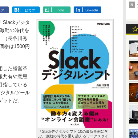
ェア
はてブ
note
LinkedIn
lackデジタ
、激動の時代を
」（長谷川秀
価格は1500円
用した経営革
報共有や意思
目指している
デジタルツール
ゲットだ。
「Slackデジタルシフト 10の最新事例に学
ぶ、激動の時代を乗り越えるワークスタイ