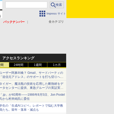
Impress サイト
全カテゴリ
バックナンバー
アクセスランキング
時間
24時間
1週間
1カ月
ユーザー阿鼻叫喚？ Gmail、サードパーティの
「送信元アドレス」のサポートを打ち切りへ
【やじうまWatch】
タイガー、魔法瓶の技術を応用した断熱材をデ
ータセンターに提供、東急グループの実証実験
で 「ステンレス密封真空断熱パネル TIVIP」
「.jp」が40周年――1986年8月5日、Jon Postel
氏から村井純氏に委任
学生の「生成AIコピペ」レポートで悩む大学教
員たち。留年・落単・減点も