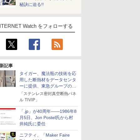
秘訣に迫る!!
NTERNET Watch をフォローする
新記事
タイガー、魔法瓶の技術を応
用した断熱材をデータセンタ
ーに提供、東急グループの実
証実験で
「ステンレス密封真空断熱パネ
ル TIVIP」
「.jp」が40周年――1986年8
月5日、Jon Postel氏から村
井純氏に委任
ニフティ、「Maker Faire