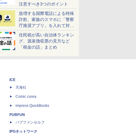
注意すべき3つのポイント
急増する国際電話による特殊
詐欺、家族のスマホに「警察
庁推奨アプリ」を入れて対策
しよう！
住民税が高い自治体ランキン
グ、源泉徴収票の見方など
「税金の話」まとめ
ICE
天海社
ス
Comic curea
impress QuickBooks
PUBFUN
パブファンセルフ
IPGネットワーク