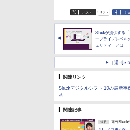
ポスト
リスト
シ
Slackが提供する
▲
ープライズレベル
ュリティ」とは
［週刊Sl
関連リンク
Slackデジタルシフト 10の最
革
関連記事
週刊Slac
連載
NTTドコモがSla