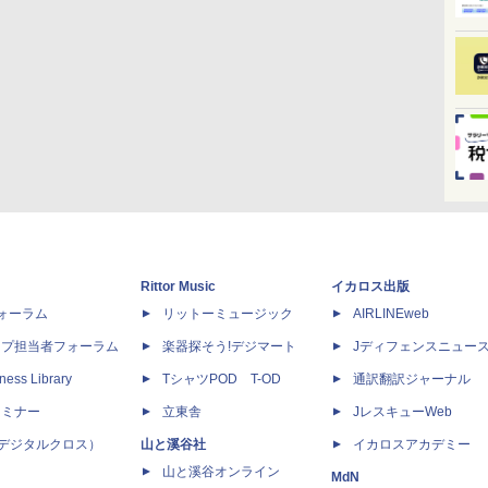
Rittor Music
イカロス出版
dフォーラム
リットーミュージック
AIRLINEweb
ップ担当者フォーラム
楽器探そう!デジマート
Jディフェンスニュー
ness Library
TシャツPOD T-OD
通訳翻訳ジャーナル
セミナー
立東舎
JレスキューWeb
 X（デジタルクロス）
山と溪谷社
イカロスアカデミー
山と溪谷オンライン
MdN