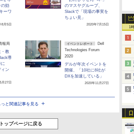
その効
のマスヤグループ、
キーワ
Slackで「現場の事実を
ちょい見」
0年8月5日
2020年7月15日
1
k情報局
Dell
イベントレポート
Technologies Forum
生・教
2020
ack導
時に
デルが年次イベントを
ディン
開催、「10社に8社が
DXを加速している」
年5月27日
2020年11月27日
もっと関連記事を見る
トップページに戻る