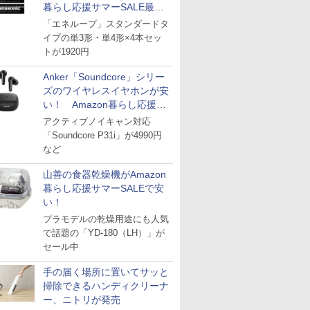
暮らし応援サマーSALE最終
日
「エネループ」スタンダードタ
イプの単3形・単4形×4本セッ
トが1920円
Anker「Soundcore」シリー
ズのワイヤレスイヤホンが安
い！ Amazon暮らし応援サ
マーSALE
アクティブノイキャン対応
「Soundcore P31i」が4990円
など
山善の食器乾燥機がAmazon
暮らし応援サマーSALEで安
い！
プラモデルの乾燥用途にも人気
で話題の「YD-180（LH）」が
セール中
手の届く場所に置いてサッと
掃除できるハンディクリーナ
ー、ニトリが発売