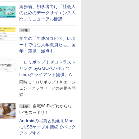
総務省、初学者向け「社会人
のためのデータサイエンス入
門」リニューアル開講
特集
学生の「生成AIコピペ」レポ
ートで悩む大学教員たち。留
年・落単・減点も
「ロリポップ！ゼロトラスト
リンク byGMOペパボ」で
Linuxクライアント提供、AI
エージェントの接続が容易に
同時に「ロリポップ！AIエージ
ェントクラウド」との連携も開
始
自宅Wi-Fiの“わからな
連載
い”をスッキリ！
Androidの写真と動画をMac
にUSBケーブル接続でバック
アップする