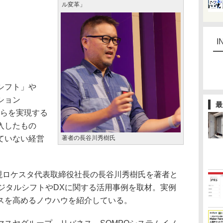
ル変革」
I
シフト」や
ション
最
れらを実現する
入したもの
ていない経営
著者の長谷川秀樹氏
。
現ロケスタ代表取締役社長の長谷川秀樹氏を著者と
ジタルシフトやDXに関する活用事例を取材。実例
スを高めるノウハウを紹介している。