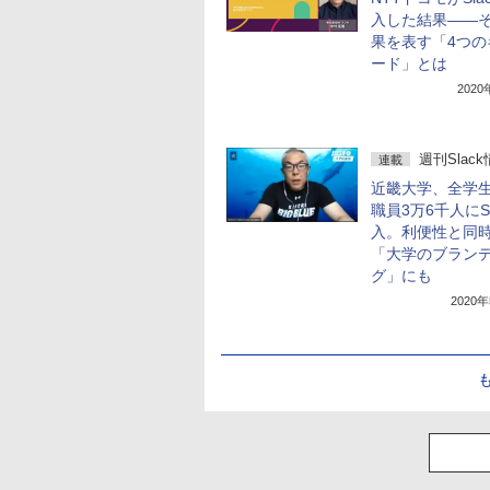
入した結果――
果を表す「4つの
ード」とは
202
週刊Slac
連載
近畿大学、全学
職員3万6千人にSl
入。利便性と同
「大学のブラン
グ」にも
2020