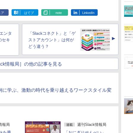
ェア
はてブ
note
LinkedIn
「エンタ
「Slackコネクト」と「ゲ
▲
のセキ
ストアカウント」は何が
どう違う？
ack情報局］の他の記事を見る
新事例に学ぶ、激動の時代を乗り越えるワークスタイル変
k情報局
週刊Slack情報局
連載
ckを導
「おにぎりせんべい」