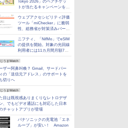
Tokyo 2026」のペアチケッ
トが当たるキャンペーンをX
で実施。8月16日まで
ウェブアクセシビリティ評価
ツール「miChecker」に脆弱
性、総務省が対策済みバージ
ョンへの更新を呼び掛け
ニフティ、「NifMo」でeSIM
の提供を開始。対象の光回線
利用者には11カ月間月額770
円割引のキャンペーン
じうまWatch
ーザー阿鼻叫喚？ Gmail、サードパー
ィの「送信元アドレス」のサポートを
ち切りへ
じうまWatch
た目は既視感ありまくりなレトロデザ
ン、でもビデオ通話にも対応した日本
のチャットアプリが登場
パナソニックの充電池「エネ
ループ」が安い！ Amazon