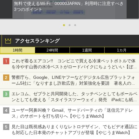
無料で使えるWi-Fi「00000JAPAN」利用時に注意すべき
3つのポイント
●
●
●
アクセスランキング
1時間
24時間
1週間
1カ月
これぞ着るエアコン!! コンビニで買える冷凍ペットボトルで体
を冷やす山善の水冷ベストがロードバイクにちょうどいい【ぼっ
ち・ざ・ろーど！その14】【空いた時間でなにしてる？】
警察庁ら、Google、LINEヤフーなどデジタル広告プラットフォ
ーム5社に「なりすまし詐欺広告」対策強化を要請 著名人の写
真や映像を使った投資詐欺などへの対策として
エレコム、ゼブラと共同開発した、タッチペンとしてもボールペ
ンとしても使える「スタイラスツーウェイ」発売 iPadにも紙に
も、持ち替えずに書き込める
ユーザー阿鼻叫喚？ Gmail、サードパーティの「送信元アドレ
ス」のサポートを打ち切りへ【やじうまWatch】
見た目は既視感ありまくりなレトロデザイン、でもビデオ通話に
も対応した日本発のチャットアプリが登場【やじうまWatch】