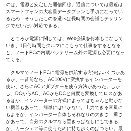
のは、電源と安定した通信回線。通信については最近は
スマートフォンの大容量データプランも手頃になってい
るため、そうしたものを選べば長時間の会議もテザリン
グでだいたい対応できる。
ところが電源に関しては、Web会議を何本もこなして
いき、1日何時間もクルマにこもって仕事をするとなる
と、ノートPCの内蔵バッテリー以外の電源も必要になっ
てくる。
クルマでノートPCに電源を供給する方法はいくつかあ
るが、一昔前なら、AC100Vに変換するインバーターを
使い、さらにACアダプターを使う方法があった。しか
し、DCからAC、ACからDCと何度も変換してロスがあ
るほか、インバーターの方式によってはちゃんと動かな
い機器もあって、簡単にはいかない。出力できる容量に
もよるが、インバーター自体もそれなりの大きさ、重さ
があって、自分のクルマなら置きっぱなしにもできる
が、カーシェア等に使うために持ち歩くのはつらい。最