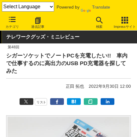
Powered by
Translate
INTERNET Watch
トピック
仕事/働き方
テレワーク
カテゴリ
過去記事
検索
Impressサイト
テレワークグッズ・ミニレビュー
第48回
シガーソケットでノートPCを充電したい!! 車内
で仕事するのに高出力のUSB PD充電器を探して
みた
正田 拓也
2022年9月30日 12:00
リスト