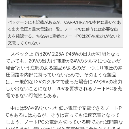
パッケージにも記載があるが、CAR-CHR77PD本体に書いてあ
る出力電圧と最大電流の一覧。ノートPCに使うには必要な出
力を確認する。ちなみに筆者のノートPCは20Vの出力がないと
充電してくれない
スペック上では20V 2.25Aで45Wの出力が可能となっ
ていても、20Vの出力は“電源が24Vのクルマにつないだ
場合”という注釈のある製品があるのだ。つまり電圧の昇
圧回路を内部に持っていないためで、そのような製品
は、一般的な12Vのクルマで使った場合に5Vや9Vの出力
しか出ないことになり、20Vを要求されるノートPCを充
電できない可能性もある。
中には5Vや9Vといった低い電圧で充電できるノートP
Cもあるにはあるが、そうは言っても低速充電となって
しまう。ノートPCの電源を切っている時であれば問題な
いだろうが、使いながらだと充電が間に合わなくなる可