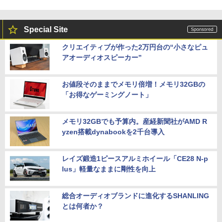
Special Site
クリエイティブが作った2万円台の“小さなピュ
アオーディオスピーカー”
お値段そのままでメモリ倍増！メモリ32GBの
「お得なゲーミングノート」
メモリ32GBでも予算内。産経新聞社がAMD R
yzen搭載dynabookを2千台導入
レイズ鍛造1ピースアルミホイール「CE28 N-p
lus」軽量なままに剛性を向上
総合オーディオブランドに進化するSHANLING
とは何者か？