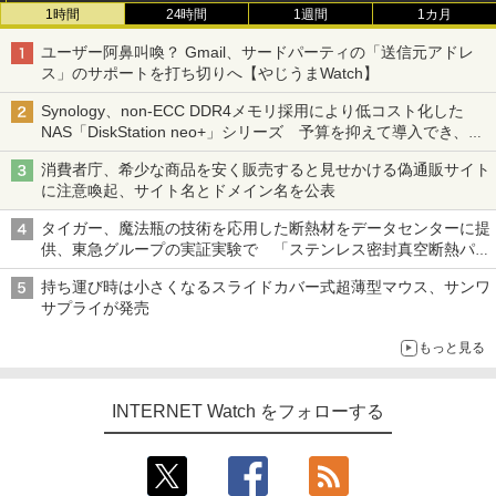
1時間
24時間
1週間
1カ月
ユーザー阿鼻叫喚？ Gmail、サードパーティの「送信元アドレ
ス」のサポートを打ち切りへ【やじうまWatch】
Synology、non-ECC DDR4メモリ採用により低コスト化した
NAS「DiskStation neo+」シリーズ 予算を抑えて導入でき、
ECCメモリへのアップグレードも可能
消費者庁、希少な商品を安く販売すると見せかける偽通販サイト
に注意喚起、サイト名とドメイン名を公表
タイガー、魔法瓶の技術を応用した断熱材をデータセンターに提
供、東急グループの実証実験で 「ステンレス密封真空断熱パネ
ル TIVIP」
持ち運び時は小さくなるスライドカバー式超薄型マウス、サンワ
サプライが発売
もっと見る
INTERNET Watch をフォローする