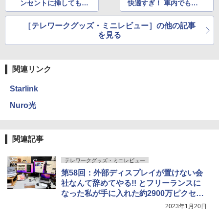
ンセントに挿してもジ
快適すぎ！ 車内でもど
ャマにならないUSB P
こでも大画面4Kディス
D充電器を探してみた
プレイで作業効率アッ
［テレワークグッズ・ミニレビュー］の他の記事
プ!!
を見る
関連リンク
Starlink
Nuro光
関連記事
テレワークグッズ・ミニレビュー
第58回：外部ディスプレイが置けない会
社なんて辞めてやる!! とフリーランスに
なった私が手に入れた約2900万ピクセル
のディスプレイ環境
2023年1月20日