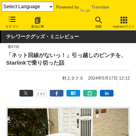
Powered by
Translate
INTERNET Watch
トピック
仕事/働き方
テレワーク
カテゴリ
過去記事
検索
Impressサイト
テレワークグッズ・ミニレビュー
第97回
「ネット回線がないっ！」引っ越しのピンチを、
Starlinkで乗り切った話
村上タクタ
2024年5月17日 12:12
リスト