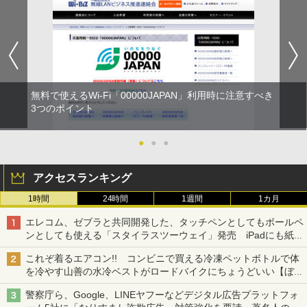
無料で使えるWi-Fi「00000JAPAN」利用時に注意すべき
3つのポイント
●
●
●
アクセスランキング
1時間
24時間
1週間
1カ月
エレコム、ゼブラと共同開発した、タッチペンとしてもボールペ
ンとしても使える「スタイラスツーウェイ」発売 iPadにも紙に
も、持ち替えずに書き込める
これぞ着るエアコン!! コンビニで買える冷凍ペットボトルで体
を冷やす山善の水冷ベストがロードバイクにちょうどいい【ぼっ
ち・ざ・ろーど！その14】【空いた時間でなにしてる？】
警察庁ら、Google、LINEヤフーなどデジタル広告プラットフォ