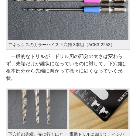
アネックスのカラーハイス下穴錐 3本組（ACK3-2253）
一般的なドリルが、ドリル刃の部分の太さは変わら
ず、先端だけが錐状になっているのに対して、下穴錐は
根本部分から先端に向かって徐々に細くなっていく形
状。
下穴錐の先端。先に行くほど
電動ドリルに加えて、インパ