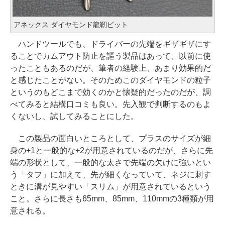
アネックス ダイヤモンド龍靭ビット
ハンドツールでも、ドライバーの先端をギザギザにす
ることでカムアウト防止を謳う製品はあって、以前に使
ったこともあるのだが、筆者の経験上、あまり効果的だ
と感じたことがない。そのためこのダイヤモンドの粒子
というのもどこまで効くのかと懐疑的だったのだが、調
べてみると結構口コミも良い。先入観で判断するのもよ
くないし、試してみることにした。
この製品の面白いところとして、プラスのサイズが細
身の+1と一般的な+2が用意されているのだが、さらに先
端の形状として、一般的な太さで先端の欠けに強いとい
う「タフ」に加えて、先が細くなっていて、ネジに刺す
ときに溝が見やすい「スリム」が用意されているという
こと。さらに長さも65mm、85mm、110mmの3種類が用
意される。