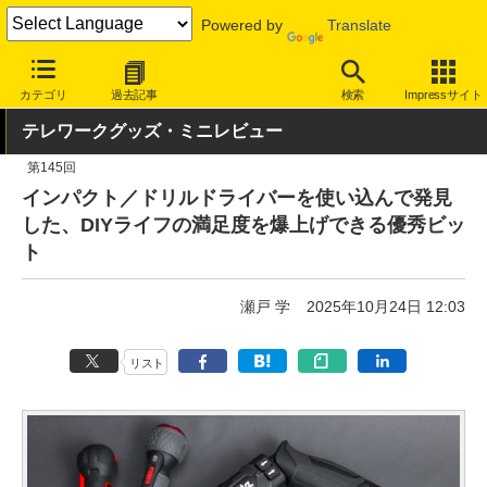
Powered by
Translate
INTERNET Watch
ハードウェア
その他
カテゴリ
過去記事
検索
Impressサイト
テレワークグッズ・ミニレビュー
第145回
インパクト／ドリルドライバーを使い込んで発見
した、DIYライフの満足度を爆上げできる優秀ビッ
ト
瀬戸 学
2025年10月24日 12:03
リスト