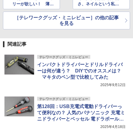
リーが欲しい！ 薄く
さ、ネイルという私の
て持ちやすい上に古い
わがままを全て解決し
バッテリーの回収もし
てくれた「HHKB Prof
［テレワークグッズ・ミニレビュー］の他の記事
てくれる国内メーカー
essional Classic Typ
を見る
で選んでみた
e-S」
関連記事
テレワークグッズ・ミニレビュー
インパクトドライバーとドリルドライバ
ーは何が違う？ DIYでのオススメは？
マキタのペン型で比較してみた
2025年9月12日
テレワークグッズ・ミニレビュー
第128回：USB充電式電動ドライバーっ
て便利なの？ 人気のパナソニック 充電ミ
ニドライバーとベッセル 電ドラボールプ
ラスを比べてみた
2025年4月18日