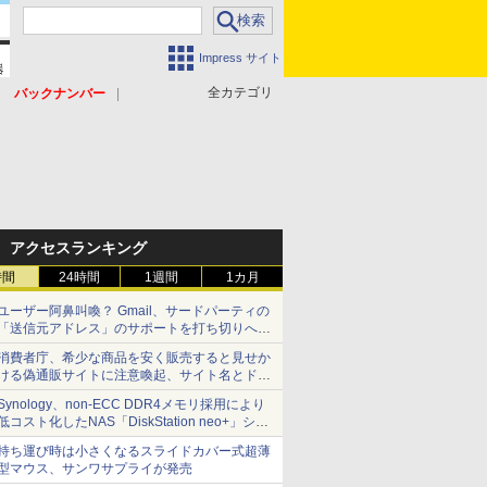
Impress サイト
全カテゴリ
バックナンバー
アクセスランキング
時間
24時間
1週間
1カ月
ユーザー阿鼻叫喚？ Gmail、サードパーティの
「送信元アドレス」のサポートを打ち切りへ
【やじうまWatch】
消費者庁、希少な商品を安く販売すると見せか
ける偽通販サイトに注意喚起、サイト名とドメ
イン名を公表
Synology、non-ECC DDR4メモリ採用により
低コスト化したNAS「DiskStation neo+」シリ
ーズ 予算を抑えて導入でき、ECCメモリへの
持ち運び時は小さくなるスライドカバー式超薄
アップグレードも可能
型マウス、サンワサプライが発売