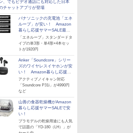
ン、でもビデオ通話にも対応した日本
のチャットアプリが登場
パナソニックの充電池「エネ
ループ」が安い！ Amazon
暮らし応援サマーSALE最終
日
「エネループ」スタンダードタ
イプの単3形・単4形×4本セッ
トが1920円
Anker「Soundcore」シリー
ズのワイヤレスイヤホンが安
い！ Amazon暮らし応援サ
マーSALE
アクティブノイキャン対応
「Soundcore P31i」が4990円
など
山善の食器乾燥機がAmazon
暮らし応援サマーSALEで安
い！
プラモデルの乾燥用途にも人気
で話題の「YD-180（LH）」が
セール中