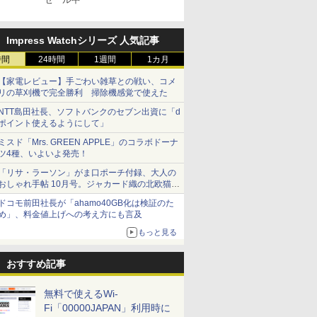
Impress Watchシリーズ 人気記事
時間
24時間
1週間
1カ月
【家電レビュー】手ごわい雑草との戦い、コメ
リの草刈機で完全勝利 掃除機感覚で使えた
NTT島田社長、ソフトバンクのセブン出資に「d
ポイント使えるようにして」
ミスド「Mrs. GREEN APPLE」のコラボドーナ
ツ4種、いよいよ発売！
「リサ・ラーソン」がま口ポーチ付録、大人の
おしゃれ手帖 10月号。ジャカード織の北欧猫デ
ザイン
ドコモ前田社長が「ahamo40GB化は検証のた
め」、料金値上げへの考え方にも言及
もっと見る
おすすめ記事
無料で使えるWi-
Fi「00000JAPAN」利用時に