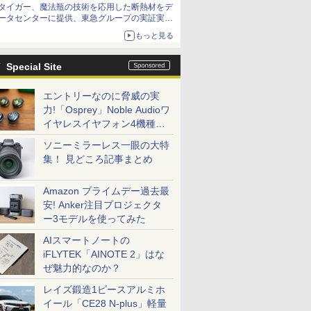
タイガー、魔法瓶の技術を応用した断熱材をデ
ータセンターに提供、東急グループの実証実験
で 「ステンレス密封真空断熱パネル TIVIP」
もっと見る
Special Site
エントリーなのに脅威の実
力!「Osprey」Noble Audioワ
イヤレスイヤフォン4機種を
一気に聴く
ソニーミラーレス一眼の大特
集！ 見どころ記事まとめ
Amazon プライムデー過去最
安! Anker注目プロジェクタ
ー3モデルを使ってみた
AIスマートノートの
iFLYTEK「AINOTE 2」はな
ぜ魅力的なのか？
レイズ鍛造1ピースアルミホ
イール「CE28 N-plus」軽量