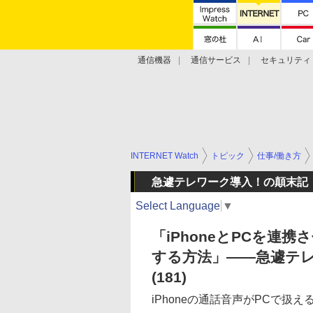
通信機器
通信サービス
セキュリティ
技術動向
INTERNET Watch
トピック
仕事/働き方
急遽テレワーク導入！の顛末記
Select Language
▼
「iPhoneとPCを連
する方法」――急遽テ
(181)
iPhoneの通話音声がPCで