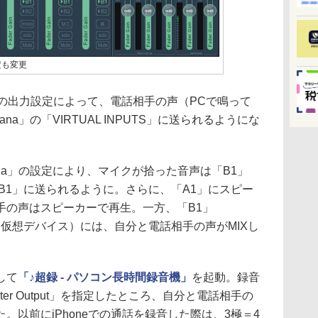
設定も変更
sの出力設定によって、電話相手の声（PCで鳴って
anana」の「VIRTUAL INPUTS」に送られるようにな
anana」の設定により、マイクが拾った音声は「B1」
B1」に送られるように。さらに、「A1」にスピー
手の声はスピーカーで再生。一方、「B1」
t」という仮想デバイス）には、自分と電話相手の声がMIXし
して
「♪超録 - パソコン長時間録音機」
を起動。録音
ter Output」を指定したところ、自分と電話相手の
。以前にiPhoneでの通話を録音した際は、3極＝4