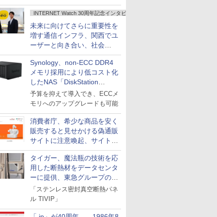
INTERNET Watch 30周年記念インタビュー
未来に向けてさらに重要性を
増す通信インフラ、関西でユ
ーザーと向き合い、社会
の“あたらしい”を起動し続け
Synology、non-ECC DDR4
る～オプテージ
メモリ採用により低コスト化
したNAS「DiskStation
neo+」シリーズ
予算を抑えて導入でき、ECCメ
モリへのアップグレードも可能
消費者庁、希少な商品を安く
販売すると見せかける偽通販
サイトに注意喚起、サイト名
とドメイン名を公表
タイガー、魔法瓶の技術を応
用した断熱材をデータセンタ
ーに提供、東急グループの実
証実験で
「ステンレス密封真空断熱パネ
ル TIVIP」
「.jp」が40周年――1986年8