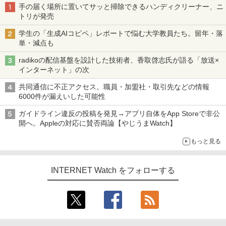
手の届く場所に置いてサッと掃除できるハンディクリーナー、ニ
トリが発売
学生の「生成AIコピペ」レポートで悩む大学教員たち。留年・落
単・減点も
radikoの配信基盤を設計した技術者、香取啓志氏が語る「放送×
インターネット」の次
共同通信に不正アクセス。職員・加盟社・取引先などの情報
6000件が漏えいした可能性
ガイドライン違反の投稿を発見→アプリ自体をApp Storeで非公
開へ。Appleの対応に賛否両論【やじうまWatch】
もっと見る
INTERNET Watch をフォローする