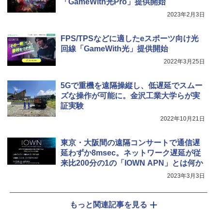
「GameWith光Pro」提供開始
2023年2月3日
FPS/TPSなどに適したeスポーツ向け光
回線「GameWith光」提供開始
2022年3月25日
5Gで重機を遠隔操縦し、低遅延でスムー
ズな操作が可能に。金沢工業大学らが実
証実験
2022年10月21日
東京・大阪間の遠隔コンサートで通信遅
延わずか8msec。ネットワーク遅延が従
来比200分の1の「IOWN APN」とは何か
2023年3月3日
もっと関連記事を見る