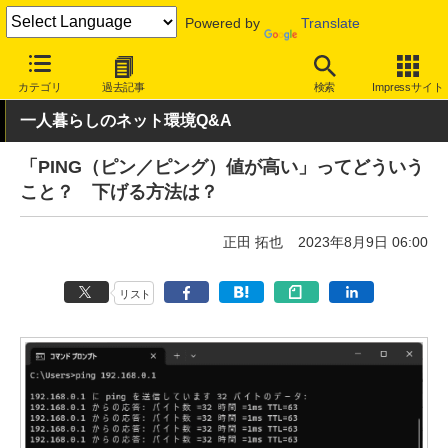
Powered by
Translate
INTERNET Watch
トピック
ネット基礎知識
カテゴリ
過去記事
検索
Impressサイト
一人暮らしのネット環境Q&A
「PING（ピン／ピング）値が高い」ってどういう
こと？ 下げる方法は？
正田 拓也
2023年8月9日 06:00
リスト