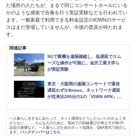
た場所の人たちが、まるで同じコンサートホールにいる
かのような感覚で合奏を行う実証実験なども行われてい
ます。一般家庭で利用できる料金設定のIOWNのサービ
スはまだ登場していませんが、今後の普及が待たれま
す。
関連記事
5Gで重機を遠隔操縦し、低遅延でスム
ーズな操作が可能に。金沢工業大学ら
が実証実験
東京・大阪間の遠隔コンサートで通信
遅延わずか8msec。ネットワーク遅延
が従来比200分の1の「IOWN APN」と
は何か
一人暮らしをするにあたって、ネット環境をどうしたらいいのかよく分
からない……。そんな人のために、初めての回線選びの考え方やWi-Fi
設定の基礎など、一人暮らしのためのネット知識を、Q&A形式で紹介し
ます。
バックナンバーはこちら