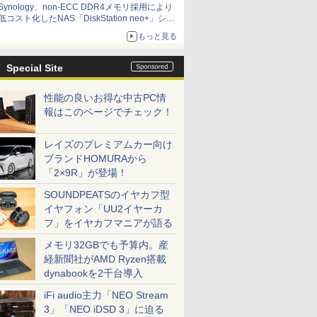
Synology、non-ECC DDR4メモリ採用により
低コスト化したNAS「DiskStation neo+」シリ
ーズ 予算を抑えて導入でき、ECCメモリへの
もっと見る
アップグレードも可能
Special Site
性能の良いお得な中古PC情
報はこのページでチェック！
レイズのプレミアムカー向け
ブランドHOMURAから
「2×9R」が登場！
SOUNDPEATSのイヤカフ型
イヤフォン「UU2イヤーカ
フ」をイヤカフマニアが語る
メモリ32GBでも予算内。産
経新聞社がAMD Ryzen搭載
dynabookを2千台導入
iFi audio主力「NEO Stream
3」「NEO iDSD 3」に迫る