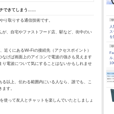
ッチできてしまう……
をやり取りする通信技術です。
や
人
ス
が、自宅やファストフード店、駅など、街中のい
を
や
近くにあるWi-Fiの接続先（アクセスポイント）
F
つなげば画面上のアイコンで電波の強さも見えます
ル
1
まり電波について気にすることはないかもしれませ
価
る以上、伝わる範囲内にいる人なら、誰でも、こ
きます。
iを使って友人とチャットを楽しんでいたとしましょ