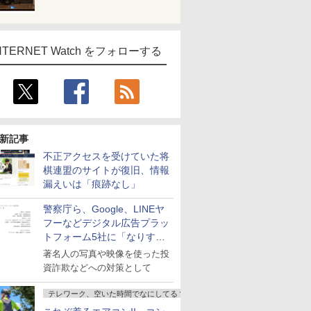
NTERNET Watch をフォローする
新記事
不正アクセスを受けていた将
棋連盟のサイトが復旧、情報
漏えいは「痕跡なし」
警察庁ら、Google、LINEヤ
フーなどデジタル広告プラッ
トフォーム5社に「なりすま
し詐欺広告」対策強化を要請
著名人の写真や映像を使った投
資詐欺などへの対策として
テレワーク、空いた時間でなにしてる？