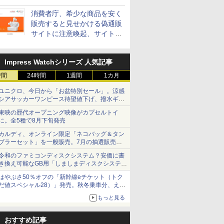
消費者庁、希少な商品を安く
販売すると見せかける偽通販
サイトに注意喚起、サイト名
とドメイン名を公表
Impress Watchシリーズ 人気記事
時間
24時間
1週間
1カ月
ユニクロ、今日から「お盆特別セール」。涼感
シアサッカーワンピース待望値下げ、撥水ギア
ショーツは1990円に
東映の歴代オープニング映像がカプセルトイ
に。全5種で8月下旬発売
カルディ、オンライン限定「ネコバッグ＆タン
ブラーセット」を一般販売。7月の抽選販売の
当選無効分
令和のファミコンディスクシステム？安価に書
き換え可能なGB用「しましまディスクシステ
ム」
はやぶさ50％オフの「新幹線eチケット（トク
だ値スペシャル28）」発売。秋冬乗車分、えき
ねっと限定
もっと見る
おすすめ記事