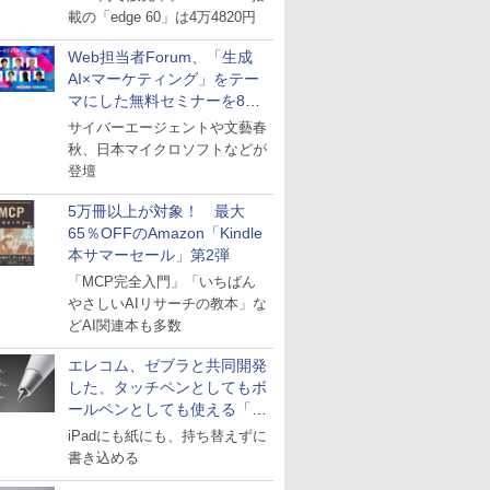
載の「edge 60」は4万4820円
Web担当者Forum、「生成
AI×マーケティング」をテー
マにした無料セミナーを8月
27日にオンライン開催
サイバーエージェントや文藝春
秋、日本マイクロソフトなどが
登壇
5万冊以上が対象！ 最大
65％OFFのAmazon「Kindle
本サマーセール」第2弾
「MCP完全入門」「いちばん
やさしいAIリサーチの教本」な
どAI関連本も多数
エレコム、ゼブラと共同開発
した、タッチペンとしてもボ
ールペンとしても使える「ス
タイラスツーウェイ」発売
iPadにも紙にも、持ち替えずに
書き込める