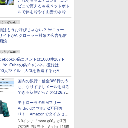
これぞ着るエアコン!! コン
ビニで買える冷凍ペットボト
ルで体を冷やす山善の水冷ベ
ストがロードバイクにちょう
じうまWatch
どいい【ぼっち・ざ・ろー
ど！その14】
類はもうお呼びじゃない？ 米ニュー
サイトがAIクローラー対象の広告配信
開始
じうまWatch
acebookの偽コメントは1000件287ド
、YouTubeの偽チャンネル登録は
000人78ドル…人気を捏造するための
格リストが公開中
国内の銀行・信金386行のう
ち、なりすましメールを遮断
できる状態だったのは26.7％
にとどまる～GMOブランド
モトローラのSIMフリー
セキュリティ調査
Androidスマホが2万円切
り！ Amazonでタイムセー
ル
6.9インチ「moto g06」が1万
7820円で販売中。Android 16搭