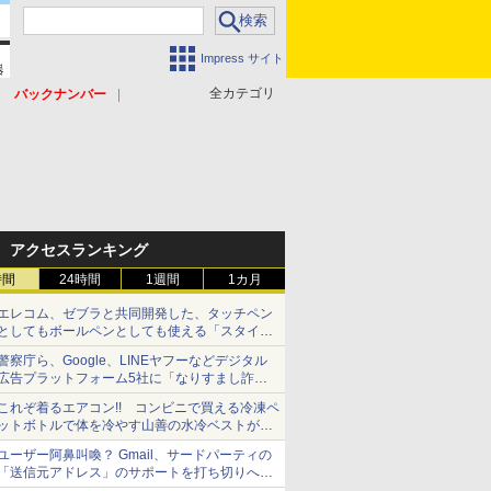
Impress サイト
全カテゴリ
バックナンバー
アクセスランキング
時間
24時間
1週間
1カ月
エレコム、ゼブラと共同開発した、タッチペン
としてもボールペンとしても使える「スタイラ
スツーウェイ」発売 iPadにも紙にも、持ち替
警察庁ら、Google、LINEヤフーなどデジタル
えずに書き込める
広告プラットフォーム5社に「なりすまし詐欺
広告」対策強化を要請 著名人の写真や映像を
これぞ着るエアコン!! コンビニで買える冷凍ペ
使った投資詐欺などへの対策として
ットボトルで体を冷やす山善の水冷ベストがロ
ードバイクにちょうどいい【ぼっち・ざ・ろー
ユーザー阿鼻叫喚？ Gmail、サードパーティの
ど！その14】【空いた時間でなにしてる？】
「送信元アドレス」のサポートを打ち切りへ
【やじうまWatch】