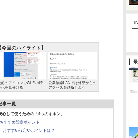
I
【今回のハイライト】
最
錠前のアイコンでWi-Fiの暗
公衆無線LANでは外部からの
号化を見分ける
アクセスを遮断しよう
記事一覧
 安心して使うための「4つのキホン」
つのおすすめ設定ポイント
う！ おすすめ設定やポイントは？