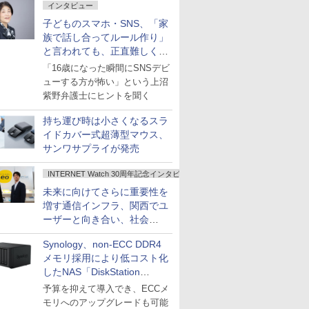
インタビュー
子どものスマホ・SNS、「家
族で話し合ってルール作り」
と言われても、正直難しくな
いですか？
「16歳になった瞬間にSNSデビ
ューする方が怖い」という上沼
紫野弁護士にヒントを聞く
持ち運び時は小さくなるスラ
イドカバー式超薄型マウス、
サンワサプライが発売
INTERNET Watch 30周年記念インタビュー
未来に向けてさらに重要性を
増す通信インフラ、関西でユ
ーザーと向き合い、社会
の“あたらしい”を起動し続け
Synology、non-ECC DDR4
る～オプテージ
メモリ採用により低コスト化
したNAS「DiskStation
neo+」シリーズ
予算を抑えて導入でき、ECCメ
モリへのアップグレードも可能