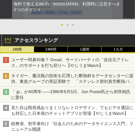
無料で使えるWi-Fi「00000JAPAN」利用時に注意すべき
3つのポイント
●
●
●
アクセスランキング
1時間
24時間
1週間
1カ月
ユーザー阿鼻叫喚？ Gmail、サードパーティの「送信元アドレ
ス」のサポートを打ち切りへ【やじうまWatch】
タイガー、魔法瓶の技術を応用した断熱材をデータセンターに提
供、東急グループの実証実験で 「ステンレス密封真空断熱パネ
ル TIVIP」
「.jp」が40周年――1986年8月5日、Jon Postel氏から村井純氏
に委任
見た目は既視感ありまくりなレトロデザイン、でもビデオ通話に
も対応した日本発のチャットアプリが登場【やじうまWatch】
総務省、初学者向け「社会人のためのデータサイエンス入門」リ
ニューアル開講