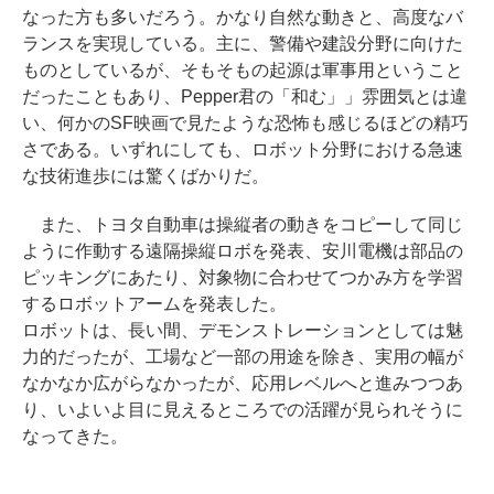
なった方も多いだろう。かなり自然な動きと、高度なバ
ランスを実現している。主に、警備や建設分野に向けた
ものとしているが、そもそもの起源は軍事用ということ
だったこともあり、Pepper君の「和む」」雰囲気とは違
い、何かのSF映画で見たような恐怖も感じるほどの精巧
さである。いずれにしても、ロボット分野における急速
な技術進歩には驚くばかりだ。
また、トヨタ自動車は操縦者の動きをコピーして同じ
ように作動する遠隔操縦ロボを発表、安川電機は部品の
ピッキングにあたり、対象物に合わせてつかみ方を学習
するロボットアームを発表した。
ロボットは、長い間、デモンストレーションとしては魅
力的だったが、工場など一部の用途を除き、実用の幅が
なかなか広がらなかったが、応用レベルへと進みつつあ
り、いよいよ目に見えるところでの活躍が見られそうに
なってきた。