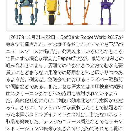
2017年11月21～22日、SoftBank Robot World 2017が
東京で開催された。その様子を報じたメディアを下記の
ニュースソースに掲げた。発表以来、いろいろなところ
で目にする機会が増えたPepper君だが、最近ではAIとの
組み合わせにより、店頭での「あいさつ／おでむかえ要
員」にとどまらない用途での応用などへと広がりつつあ
るようだ。例えば、運送会社におけるドライバー勤務前
の問診などである。また、慈恵医大では血圧検査や認知
症スクリーニングなどへの応用も検討されているよう
だ。高齢化社会に向け、病院の効率化という意図からだ
ろう。さらに、ソフトバンクが買収したことで話題とな
った米国ボストンダイナミックス社は、新たなロボット
製品を発表した。テレビのニュース番組などでもデモン
ストレーションの映像が流されていたのでそれをご覧に