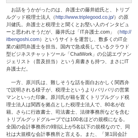
お話をうかがったのは、弁護士の藤井総氏と、トリプ
ルグッド税理士法人（
http://www.triplegood.co.jp/
）の原
川健氏。弁護士と税理士と聞くとお堅い人のインタビュ
ーと思われそうだが、藤井氏は「IT弁護士.com」（
http://
itbengoshi.com
）というサイトを運営し、数多くのIT企
業の顧問弁護士を担当。国内で急成長しているクラウド
型ビジネスチャットツール「ChatWork」の公認エヴァン
ジェリスト（普及担当）という肩書きも持つ、まさにIT
弁護士だ。
一方、原川氏は、難しそうな話を面白おかしく関西弁
で説明される様子が、税理士というよりバリバリの営業
マンといった印象。原川氏が籍を置くトリプルグッド税
理士法人は関西を拠点とした税理士法人で、80名が在
籍。さらに行政書士、司法書士、法律事務所などを含む
トリプルグッドグループでは100名ほどの規模になる。
全国の会計事務所の9割以上が5名以下の規模なので、同
社は大規模な会計事務所と言える。また、「第1回会計