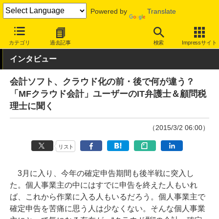
Powered by
Translate
INTERNET Watch
サービス/ソフト
ソフトウェア
会計・業務ソ
カテゴリ
過去記事
検索
Impressサイト
インタビュー
会計ソフト、クラウド化の前・後で何が違う？
「MFクラウド会計」ユーザーのIT弁護士＆顧問税
理士に聞く
（2015/3/2 06:00）
リスト
3月に入り、今年の確定申告期間も後半戦に突入し
た。個人事業主の中にはすでに申告を終えた人もいれ
ば、これから作業に入る人もいるだろう。個人事業主で
確定申告を苦痛に思う人は少なくない。そんな個人事業