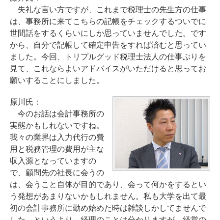
失礼な言い方ですが、これまで税理士の先生方の仕事
は、事務所に来てこちらの記帳をチェックするついでに
世間話をするくらいにしか思っていませんでした。です
から、自分で記帳して確定申告をすれば済むと思ってい
ました。今回、トリプルグッド税理士法人の仕事ぶりを
見て、これならよいアドバイスがいただけると思ってお
願いすることにしました。
原川氏：
今のお話は会計事務所の
実態かもしれないですね。
我々の業界は入力代行の費
用と税務管理の費用が主な
収入源となっていますの
で、顧問先の社長に会うの
は、会うこと自体が目的であり、会って何かをするとい
う発想があまりないかもしれません。私も大学を出て最
初の会計事務所に勤め始めた時は雑談しかしてませんで
した。というより、経理のことは分かりますが、経営の