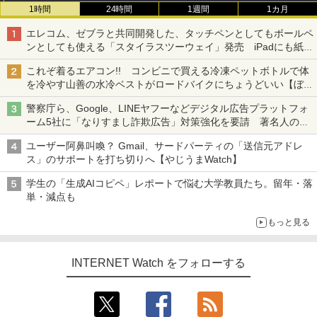
1時間
24時間
1週間
1カ月
エレコム、ゼブラと共同開発した、タッチペンとしてもボールペ
ンとしても使える「スタイラスツーウェイ」発売 iPadにも紙に
も、持ち替えずに書き込める
これぞ着るエアコン!! コンビニで買える冷凍ペットボトルで体
を冷やす山善の水冷ベストがロードバイクにちょうどいい【ぼっ
ち・ざ・ろーど！その14】【空いた時間でなにしてる？】
警察庁ら、Google、LINEヤフーなどデジタル広告プラットフォ
ーム5社に「なりすまし詐欺広告」対策強化を要請 著名人の写
真や映像を使った投資詐欺などへの対策として
ユーザー阿鼻叫喚？ Gmail、サードパーティの「送信元アドレ
ス」のサポートを打ち切りへ【やじうまWatch】
学生の「生成AIコピペ」レポートで悩む大学教員たち。留年・落
単・減点も
もっと見る
INTERNET Watch をフォローする