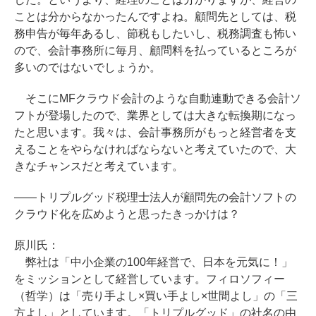
ことは分からなかったんですよね。顧問先としては、税
務申告が毎年あるし、節税もしたいし、税務調査も怖い
ので、会計事務所に毎月、顧問料を払っているところが
多いのではないでしょうか。
そこにMFクラウド会計のような自動連動できる会計ソ
フトが登場したので、業界としては大きな転換期になっ
たと思います。我々は、会計事務所がもっと経営者を支
えることをやらなければならないと考えていたので、大
きなチャンスだと考えています。
――トリプルグッド税理士法人が顧問先の会計ソフトの
クラウド化を広めようと思ったきっかけは？
原川氏：
弊社は「中小企業の100年経営で、日本を元気に！」
をミッションとして経営しています。フィロソフィー
（哲学）は「売り手よし×買い手よし×世間よし」の「三
方よし」としています。「トリプルグッド」の社名の由