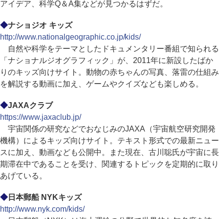
アイデア、科学Q＆A集などが見つかるはずだ。
◆
ナショジオ キッズ
http://www.nationalgeographic.co.jp/kids/
自然や科学をテーマとしたドキュメンタリー番組で知られる
「ナショナルジオグラフィック」が、2011年に新設したばか
りのキッズ向けサイト。動物の赤ちゃんの写真、落雷の仕組み
を解説する動画に加え、ゲームやクイズなども楽しめる。
◆
JAXAクラブ
https://www.jaxaclub.jp/
宇宙関係の研究などでおなじみのJAXA（宇宙航空研究開発
機構）によるキッズ向けサイト。テキスト形式での最新ニュー
スに加え、動画なども公開中。また現在、古川聡氏が宇宙に長
期滞在中であることを受け、関連するトピックを定期的に取り
あげている。
◆
日本郵船 NYKキッズ
http://www.nyk.com/kids/