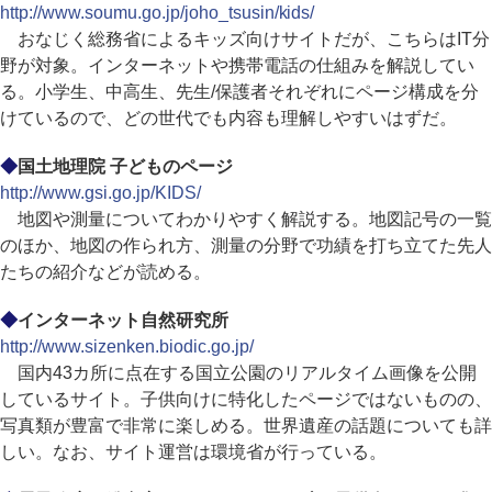
http://www.soumu.go.jp/joho_tsusin/kids/
おなじく総務省によるキッズ向けサイトだが、こちらはIT分
野が対象。インターネットや携帯電話の仕組みを解説してい
る。小学生、中高生、先生/保護者それぞれにページ構成を分
けているので、どの世代でも内容も理解しやすいはずだ。
◆
国土地理院 子どものページ
http://www.gsi.go.jp/KIDS/
地図や測量についてわかりやすく解説する。地図記号の一覧
のほか、地図の作られ方、測量の分野で功績を打ち立てた先人
たちの紹介などが読める。
◆
インターネット自然研究所
http://www.sizenken.biodic.go.jp/
国内43カ所に点在する国立公園のリアルタイム画像を公開
しているサイト。子供向けに特化したページではないものの、
写真類が豊富で非常に楽しめる。世界遺産の話題についても詳
しい。なお、サイト運営は環境省が行っている。