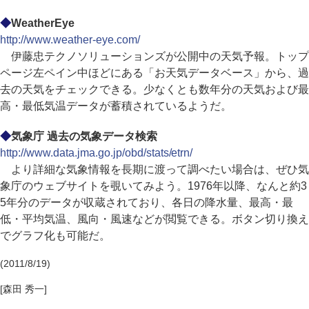
◆
WeatherEye
http://www.weather-eye.com/
伊藤忠テクノソリューションズが公開中の天気予報。トップ
ページ左ペイン中ほどにある「お天気データベース」から、過
去の天気をチェックできる。少なくとも数年分の天気および最
高・最低気温データが蓄積されているようだ。
◆
気象庁 過去の気象データ検索
http://www.data.jma.go.jp/obd/stats/etrn/
より詳細な気象情報を長期に渡って調べたい場合は、ぜひ気
象庁のウェブサイトを覗いてみよう。1976年以降、なんと約3
5年分のデータが収蔵されており、各日の降水量、最高・最
低・平均気温、風向・風速などが閲覧できる。ボタン切り換え
でグラフ化も可能だ。
(2011/8/19)
[森田 秀一]