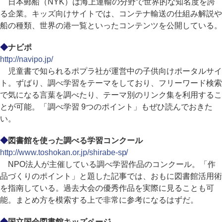
日本郵船（NYK）は海上運輸の分野で世界的な知名度を誇
る企業。キッズ向けサイトでは、コンテナ輸送の仕組み解説や
船の種類、世界の港一覧といったコンテンツを公開している。
◆
ナビポ
http://navipo.jp/
児童書で知られるポプラ社が運営中の子供向けポータルサイ
ト。ずばり、調べ学習をテーマをしており、フリーワード検索
で気になる言葉を調べたり、テーマ別のリンク集を利用するこ
とが可能。「調べ学習 9つのポイント」もぜひ読んでおきた
い。
◆
図書館を使った調べる学習コンクール
http://www.toshokan.or.jp/shirabe-sp/
NPO法人が主催している調べ学習作品のコンクール。「作
品づくりのポイント」と題した記事では、おもに図書館活用術
を指南している。過去大会の優秀作品を実際に見ることも可
能。まとめ方を模索する上で非常に参考になるはずだ。
◆
国立国会図書館キッズページ