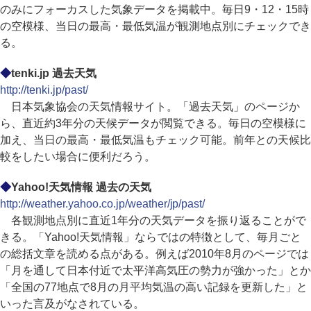
のみにフォーカスした気象データを掲載中。毎日9・12・15時
の空模様、当日の最高・最低気温が観測地点別にチェックでき
る。
◆
tenki.jp 過去天気
http://tenki.jp/past/
日本気象協会の天気情報サイト。「過去天気」のページか
ら、直近約3年分の天候データが閲覧できる。毎日の空模様に
加え、当日の最高・最低気温もチェック可能。前年との天候比
較をしたい場合に便利だろう。
◆
Yahoo!天気情報 過去の天気
http://weather.yahoo.co.jp/weather/jp/past/
各観測地点別に直近1年分の天気データを振り返ることがで
きる。「Yahoo!天気情報」ならではの特徴として、毎月ごと
の総括文章を読める点がある。例えば2010年8月のページでは
「月を通して日本付近で太平洋高気圧の勢力が強かった」とか
「全国の77地点で8月の月平均気温の高い記録を更新した」と
いった言及がなされている。