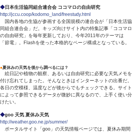
◆
日本生活協同組合連合会 ココマロの自由研究
http://jccu.coop/kodomo_land/freestudy.html
国内各地の生協が参画する全国規模の連合会が「日本生活協
同組合連合会」だ。キッズ向けサイト内の特集記事「ココマロ
の自由研究」を毎年更新しており、今年2011年のテーマは
「節電」。Flashを使った本格的なページ構成となっている。
●
夏休みの天気を後から調べるには？
絵日記や植物の観察、あるいは自由研究に必要な天気メモを
付け忘れてしまった。そんなときはインターネットの出番だ。
各日の空模様、温度などが後からでもチェックできる。サイト
によって参照できるデータが微妙に異なるので、上手く使い分
けたい。
◆
goo 天気 夏休み天気
http://weather.goo.ne.jp/summer/
ポータルサイト「goo」の天気情報ページでは、夏休み期間