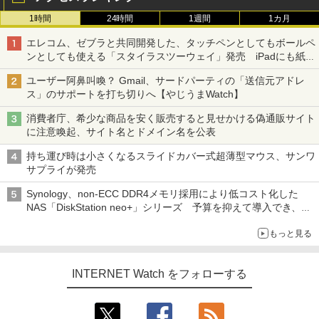
1時間
24時間
1週間
1カ月
エレコム、ゼブラと共同開発した、タッチペンとしてもボールペ
ンとしても使える「スタイラスツーウェイ」発売 iPadにも紙に
も、持ち替えずに書き込める
ユーザー阿鼻叫喚？ Gmail、サードパーティの「送信元アドレ
ス」のサポートを打ち切りへ【やじうまWatch】
消費者庁、希少な商品を安く販売すると見せかける偽通販サイト
に注意喚起、サイト名とドメイン名を公表
持ち運び時は小さくなるスライドカバー式超薄型マウス、サンワ
サプライが発売
Synology、non-ECC DDR4メモリ採用により低コスト化した
NAS「DiskStation neo+」シリーズ 予算を抑えて導入でき、
ECCメモリへのアップグレードも可能
もっと見る
INTERNET Watch をフォローする