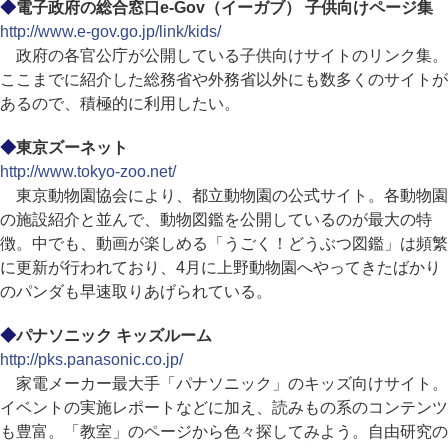
◆
電子政府の総合窓口e-Gov（イーガブ） 子供向けページ集
http://www.e-gov.go.jp/link/kids/
政府の各官公庁が公開している子供向けサイトのリンク集。
ここまでに紹介した総務省や外務省以外にも数多くのサイトが
あるので、積極的に利用したい。
◆
東京ズーネット
http://www.tokyo-zoo.net/
東京動物園協会により、都立動物園の公式サイト。各動物園
の施設紹介と並んで、動物図鑑を公開しているのが最大の特
徴。中でも、動画が楽しめる「うごく！どうぶつ図鑑」は頻繁
に更新が行われており、4月に上野動物園へやってきたばかり
のパンダも早速取りあげられている。
◆
パナソニック キッズルーム
http://pks.panasonic.co.jp/
家電メーカー最大手「パナソニック」のキッズ向けサイト。
イベントの実施レポートなどに加え、読みもの系のコンテンツ
も豊富。「教室」のページから色々探してみよう。自由研究の