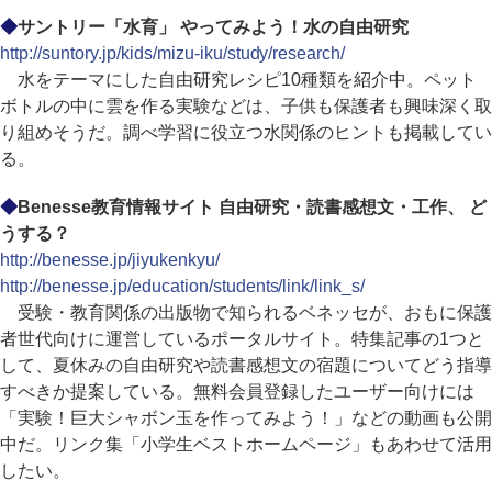
◆
サントリー「水育」 やってみよう！水の自由研究
http://suntory.jp/kids/mizu-iku/study/research/
水をテーマにした自由研究レシピ10種類を紹介中。ペット
ボトルの中に雲を作る実験などは、子供も保護者も興味深く取
り組めそうだ。調べ学習に役立つ水関係のヒントも掲載してい
る。
◆
Benesse教育情報サイト 自由研究・読書感想文・工作、 ど
うする？
http://benesse.jp/jiyukenkyu/
http://benesse.jp/education/students/link/link_s/
受験・教育関係の出版物で知られるベネッセが、おもに保護
者世代向けに運営しているポータルサイト。特集記事の1つと
して、夏休みの自由研究や読書感想文の宿題についてどう指導
すべきか提案している。無料会員登録したユーザー向けには
「実験！巨大シャボン玉を作ってみよう！」などの動画も公開
中だ。リンク集「小学生ベストホームページ」もあわせて活用
したい。