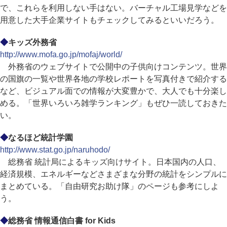
で、これらを利用しない手はない。バーチャル工場見学などを
用意した大手企業サイトもチェックしてみるといいだろう。
◆
キッズ外務省
http://www.mofa.go.jp/mofaj/world/
外務省のウェブサイトで公開中の子供向けコンテンツ。世界
の国旗の一覧や世界各地の学校レポートを写真付きで紹介する
など、ビジュアル面での情報が大変豊かで、大人でも十分楽し
める。「世界いろいろ雑学ランキング」もぜひ一読しておきた
い。
◆
なるほど統計学園
http://www.stat.go.jp/naruhodo/
総務省 統計局によるキッズ向けサイト。日本国内の人口、
経済規模、エネルギーなどさまざまな分野の統計をシンプルに
まとめている。「自由研究お助け隊」のページも参考にしよ
う。
◆
総務省 情報通信白書 for Kids