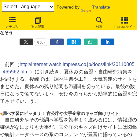
Powered by
Translate
リンク集
カテゴリ
過去記事
検索
Impressサイト
夏休みの宿題・自由研究2011【後編】～調べ学習や工作を効率的にこ
なそう
リスト
前回（
http://internet.watch.impress.co.jp/docs/link/20110805
_465562.html
）に引き続き、夏休みの宿題・自由研究特集を
お届けする。後編では、調べ学習や工作、天気関連のサイトを
まとめた。夏休みの残り期間も2週間を切っている。最後の数
日になって慌てないよう、ぜひ今のうちから効率的に宿題を完
了させていこう。
●
調べ学習にピッタリ！ 官公庁や大手企業のキッズ向けサイト
自由研究やその他調べ学習を効率よく進めるには、情報源の
確保がなによりも大事だ。官公庁のキッズ向けサイトには図鑑
や統計データベースの系のコンテンツが豊富に揃っているの