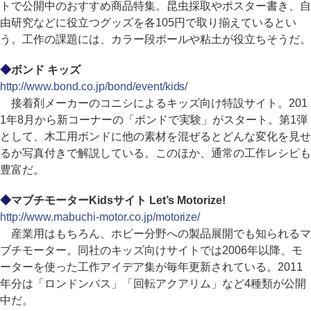
トで公開中のおすすめ商品特集。昆虫採取やポスター書き、自
由研究などに役立つグッズを各105円で取り揃えているとい
う。工作の課題には、カラー段ボールや粘土が役立ちそうだ。
◆
ボンド キッズ
http://www.bond.co.jp/bond/event/kids/
接着剤メーカーのコニシによるキッズ向け特設サイト。201
1年8月から新コーナーの「ボンドで実験」がスタート。第1弾
として、木工用ボンドに他の素材を混ぜるとどんな変化を見せ
るか写真付きで解説している。このほか、通常の工作レシピも
豊富だ。
◆
マブチモーターKidsサイト Let’s Motorize!
http://www.mabuchi-motor.co.jp/motorize/
産業用はもちろん、ホビー分野への製品展開でも知られるマ
ブチモーター。同社のキッズ向けサイトでは2006年以降、モ
ーターを使った工作アイデア集が毎年更新されている。2011
年分は「ロンドンバス」「回転アクアリム」など4種類が公開
中だ。