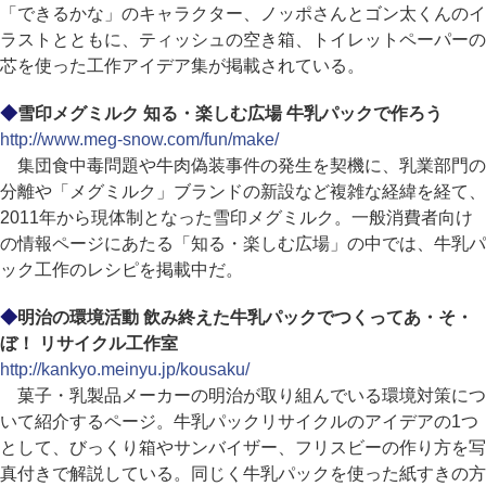
「できるかな」のキャラクター、ノッポさんとゴン太くんのイ
ラストとともに、ティッシュの空き箱、トイレットペーパーの
芯を使った工作アイデア集が掲載されている。
◆
雪印メグミルク 知る・楽しむ広場 牛乳パックで作ろう
http://www.meg-snow.com/fun/make/
集団食中毒問題や牛肉偽装事件の発生を契機に、乳業部門の
分離や「メグミルク」ブランドの新設など複雑な経緯を経て、
2011年から現体制となった雪印メグミルク。一般消費者向け
の情報ページにあたる「知る・楽しむ広場」の中では、牛乳パ
ック工作のレシピを掲載中だ。
◆
明治の環境活動 飲み終えた牛乳パックでつくってあ・そ・
ぼ！ リサイクル工作室
http://kankyo.meinyu.jp/kousaku/
菓子・乳製品メーカーの明治が取り組んでいる環境対策につ
いて紹介するページ。牛乳パックリサイクルのアイデアの1つ
として、びっくり箱やサンバイザー、フリスビーの作り方を写
真付きで解説している。同じく牛乳パックを使った紙すきの方