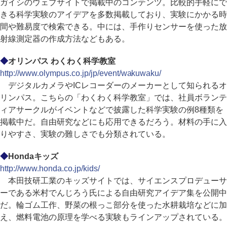
ガイシのウェブサイトで掲載中のコンテンツ。比較的手軽にで
きる科学実験のアイデアを多数掲載しており、実験にかかる時
間や難易度で検索できる。中には、手作りセンサーを使った放
射線測定器の作成方法などもある。
◆
オリンパス わくわく科学教室
http://www.olympus.co.jp/jp/event/wakuwaku/
デジタルカメラやICレコーダーのメーカーとして知られるオ
リンパス。こちらの「わくわく科学教室」では、社員ボランテ
ィアサークルがイベントなどで披露した科学実験の例8種類を
掲載中だ。自由研究などにも応用できるだろう。材料の手に入
りやすさ、実験の難しさでも分類されている。
◆
Hondaキッズ
http://www.honda.co.jp/kids/
本田技研工業のキッズサイトでは、サイエンスプロデューサ
ーである米村でんじろう氏による自由研究アイデア集を公開中
だ。輪ゴム工作、野菜の根っこ部分を使った水耕栽培などに加
え、燃料電池の原理を学べる実験もラインアップされている。