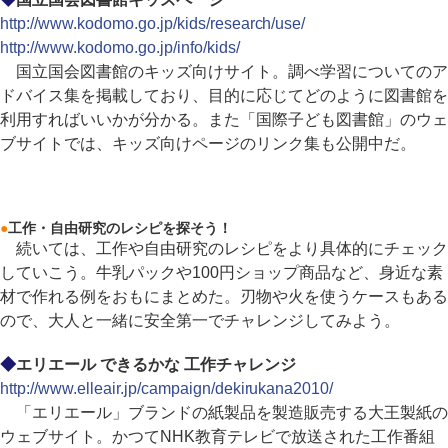
http://www.kodomo.go.jp/kids/research/use/
http://www.kodomo.go.jp/info/kids/
国立国会図書館のキッズ向けサイト。調べ学習についてのア
ドバイス集を掲載しており、目的に応じてどのように図書館を
利用すればいいかが分かる。また「国際子ども図書館」のウェ
ブサイトでは、キッズ向けページのリンク集も公開中だ。
●
工作・自由研究のレシピを探そう！
続いては、工作や自由研究のレシピをより具体的にチェック
していこう。牛乳パックや100円ショップ商品など、身近な素
材で作れる例をおもにまとめた。刃物や火を使うケースもある
ので、大人と一緒に安全第一でチャレンジしてみよう。
◆
エリエール できるかな 工作チャレンジ
http://www.elleair.jp/campaign/dekirukana2010/
「エリエール」ブランドの紙製品を製造販売する大王製紙の
ウェブサイト。かつてNHK教育テレビで放送された工作番組