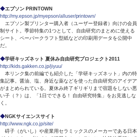
◆
エプソン PRINTOWN
http://my.epson.jp/myepson/alluser/printown/
エプソン製プリンター購入者（ユーザー登録者）向けの会員
制サイト。季節特集の1つとして、自由研究のまとめに使える
シート、ペーパークラフト型紙などの印刷用データを公開中
だ。
◆
学研キッズネット 夏休み自由研究プロジェクト2011
http://kids.gakken.co.jp/jiyuu/
本リンク集の前編でも紹介した「学研キッズネット」内の特
集記事。醤油、塩、身近な薬などを使った自由研究のアイデア
がまとめられている。夏休み終了ギリギリまで宿題をしない悪
い子（？）は、「1日でできる！ 自由研究特集」をお見逃しな
く。
◆
NGKサイエンスサイト
http://www.ngk.co.jp/site/
碍子（がいし）や産業用セラミックスのメーカーである日本