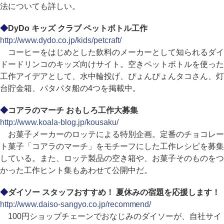
法についても詳しい。
◆
DyDo キッズ クラブ ペットボトル工作
http://www.dydo.co.jp/kids/petcraft/
コーヒーをはじめとした飲料のメーカーとして知られるダイ
ドードリンコのキッズ向けサイト。空きペットボトルを使った
工作アイデアとして、水中輪投げ、ぴょんぴょんタコさん、灯
台貯金箱、パタパタ船の4つを掲載中。
◆
コアラのマーチ おもしろ工作大募集
http://www.koala-blog.jp/kousaku/
お菓子メーカーのロッテによる特別企画。定番のチョコレー
ト菓子「コアラのマーチ」をモチーフにした工作レシピを募集
している。また、ロッテ製品の空き箱や、お菓子そのものをつ
かった工作ヒント集もあわせて公開中だ。
◆
ダイソー スタッフおすすめ！ 夏休みの宿題を応援します！
http://www.daiso-sangyo.co.jp/recommend/
100円ショップチェーンでおなじみのダイソーが、自社サイ