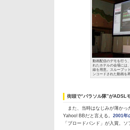
動画配信のデモを行う
れたホテルの会場には、
線を用意。スループットは
ンコードされた動画を
街頭で“パラソル隊”がADS
また、当時はなじみが薄かった
Yahoo! BBだと言える。
2001
「ブロードバンド」が入賞。ソ