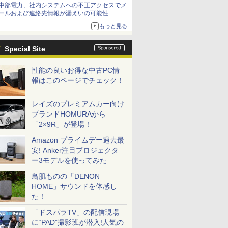
中部電力、社内システムへの不正アクセスでメ
てみた 【テレワークグッズ・ミニレビュー 第
ールおよび連絡先情報が漏えいの可能性
165回】
もっと見る
Special Site
性能の良いお得な中古PC情
報はこのページでチェック！
レイズのプレミアムカー向け
ブランドHOMURAから
「2×9R」が登場！
Amazon プライムデー過去最
安! Anker注目プロジェクタ
ー3モデルを使ってみた
鳥肌ものの「DENON
HOME」サウンドを体感し
た！
「ドスパラTV」の配信現場
に“PAD”撮影班が潜入!人気の