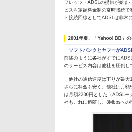
フレッツ・ADSLの提供が始
ビスを定額料金制の常時接続で
ト接続回線としてADSLは非常
2001年夏、「Yahoo! B
ソフトバンクとヤフーがADS
前述のように各社がすでにADSL
のサービス内容は他社を圧倒し
他社の通信速度は下りが最大1.5M
さらに料金も安く、他社は月額500
は月額2280円とした（ADS
社もこれに追随し、8Mbpsへ