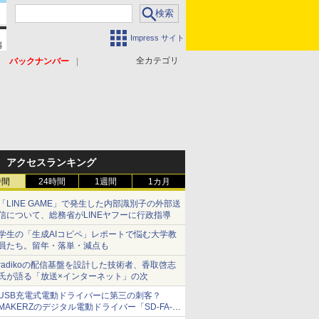
Impress サイト
全カテゴリ
バックナンバー
アクセスランキング
時間
24時間
1週間
1カ月
「LINE GAME」で発生した内部識別子の外部送
信について、総務省がLINEヤフーに行政指導
学生の「生成AIコピペ」レポートで悩む大学教
員たち。留年・落単・減点も
radikoの配信基盤を設計した技術者、香取啓志
氏が語る「放送×インターネット」の次
USB充電式電動ドライバーに第三の刺客？
MAKERZのデジタル電動ドライバー「SD-FA-
2000L」を、ベッセル、パナソニックと比較し