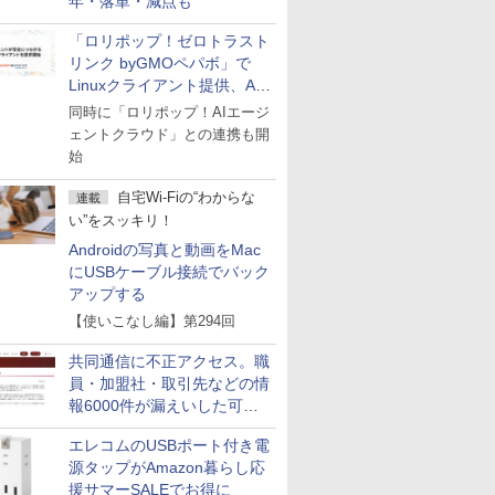
年・落単・減点も
「ロリポップ！ゼロトラスト
リンク byGMOペパボ」で
Linuxクライアント提供、AI
エージェントの接続が容易に
同時に「ロリポップ！AIエージ
ェントクラウド」との連携も開
始
自宅Wi-Fiの“わからな
連載
い”をスッキリ！
Androidの写真と動画をMac
にUSBケーブル接続でバック
アップする
【使いこなし編】第294回
共同通信に不正アクセス。職
員・加盟社・取引先などの情
報6000件が漏えいした可能
性
エレコムのUSBポート付き電
源タップがAmazon暮らし応
援サマーSALEでお得に