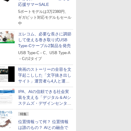
応援サマーSALE
5ポートモデルは3万2380円、
ギガビット対応モデルもセール
中
エレコム、必要な長さに調節
して使える巻き取り式USB
Type-Cケーブル2製品を発売
USB Type-C－C、USB Type-A
－Cの2タイプ
映画のストーリーの全容を文
字起こしした「文字抜き出し
サイト」運営者ら4人と運営
法人に有罪判決
IPA、AIの信頼できる社会実
装を支える「デジタル＆AIシ
ステムズ・デザインセンタ
ー」新設
特集
位置情報って何？ 位置情報
は誰のもの？ AIとの融合で