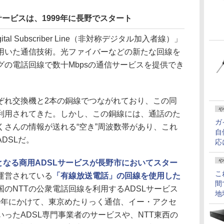
サービスは、1999年に長野でスタート
gital Subscriber Line（非対称デジタル加入者線）」
用いた通信技術。光ファイバーなどの新たな回線を
の電話回線で数十Mbpsの通信サービスを提供でき
れ交換機と2本の銅線でつながれており、この同
や
利用されてきた。しかし、この銅線には、通話のた
ガ
くさんの情報が送れる“空き”周波数帯があり、これ
自
DSLだ。
応
や
となる商用ADSLサービスが長野市においてスター
こ
運営されている
「有線放送電話」の回線を使用した
間
のNTTの公衆電話回線を利用するADSLサービス
地
000年にかけて、東京めたりっく通信、イー・アクセ
ったADSL専門事業者のサービスや、NTT東西の