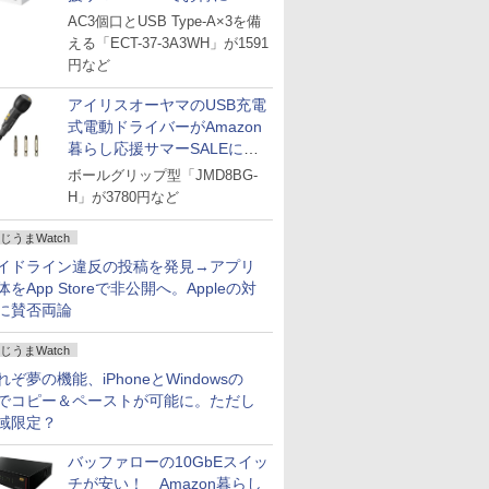
AC3個口とUSB Type-A×3を備
える「ECT-37-3A3WH」が1591
円など
アイリスオーヤマのUSB充電
式電動ドライバーがAmazon
暮らし応援サマーSALEに登
場
ボールグリップ型「JMD8BG-
H」が3780円など
じうまWatch
イドライン違反の投稿を発見→アプリ
体をApp Storeで非公開へ。Appleの対
に賛否両論
じうまWatch
れぞ夢の機能、iPhoneとWindowsの
でコピー＆ペーストが可能に。ただし
域限定？
バッファローの10GbEスイッ
チが安い！ Amazon暮らし