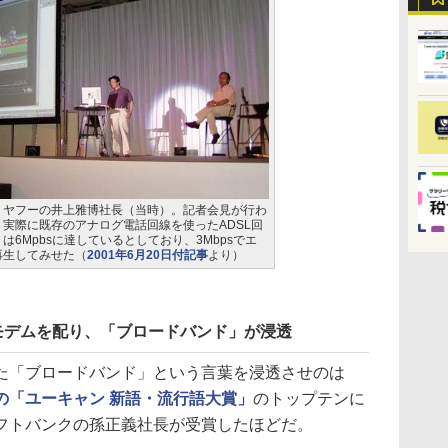
、ヤフーの井上雅博社長（当時）。記者会見が行わ
実際に既存のアナログ電話回線を使ったADSL回
6Mpbsに達しているとしており、3Mbpsでエ
再生してみせた（
2001年6月20日付記事
より）
Lモデムを配り、「ブロードバンド」が浸透
「ブロードバンド」という言葉を浸透させのは
年の「ユーキャン 新語・流行語大賞」
のトップテンに
フトバンクの孫正義社長が受賞したほどだ。