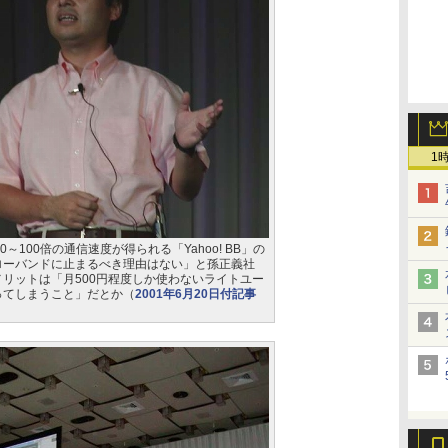
1
～100倍の通信速度が得られる「Yahoo! BB」の
ローバンドに止まるべき理由はない」と孫正義社
リットは「月500円程度しか使わないライトユー
ってしまうこと」だとか（
2001年6月20日付記事