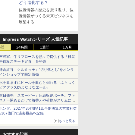
どう進化する？
位置情報の歴史を振り返り、位
置情報がつくる未来ビジネスを
展望する
Impress Watchシリーズ 人気記事
時間
24時間
1週間
1カ月
吉野家、牛リブロースを熱々で提供する「極旨
牛鉄板ステーキ定食」を発売
鎌倉紅谷「クルミッ子」“切り落とし”をオンラ
インショップで限定販売
水を飲まずにビールを飲むと倒れる「ふらつく
ビアグラスbyよなよなエール」
本日発売「スヌーピー」圧縮収納ポーチ。ファ
スナー閉めるだけで着替えや荷物がスリムにま
とまる
ホンダ、2027年3月期第1四半期決算の営業利益
5307億円で過去最高を記録
もっと見る
おすすめ記事