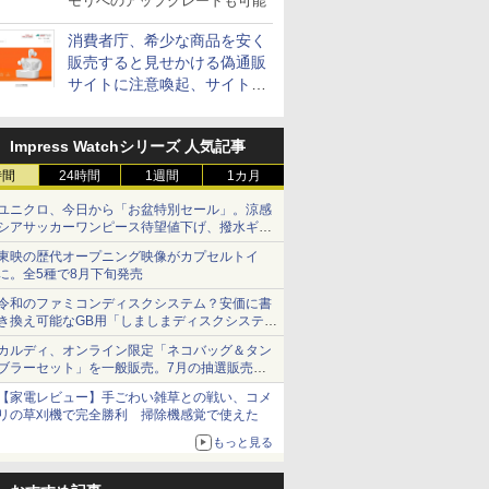
モリへのアップグレードも可能
消費者庁、希少な商品を安く
販売すると見せかける偽通販
サイトに注意喚起、サイト名
とドメイン名を公表
Impress Watchシリーズ 人気記事
時間
24時間
1週間
1カ月
ユニクロ、今日から「お盆特別セール」。涼感
シアサッカーワンピース待望値下げ、撥水ギア
ショーツは1990円に
東映の歴代オープニング映像がカプセルトイ
に。全5種で8月下旬発売
令和のファミコンディスクシステム？安価に書
き換え可能なGB用「しましまディスクシステ
ム」
カルディ、オンライン限定「ネコバッグ＆タン
ブラーセット」を一般販売。7月の抽選販売の
当選無効分
【家電レビュー】手ごわい雑草との戦い、コメ
リの草刈機で完全勝利 掃除機感覚で使えた
もっと見る