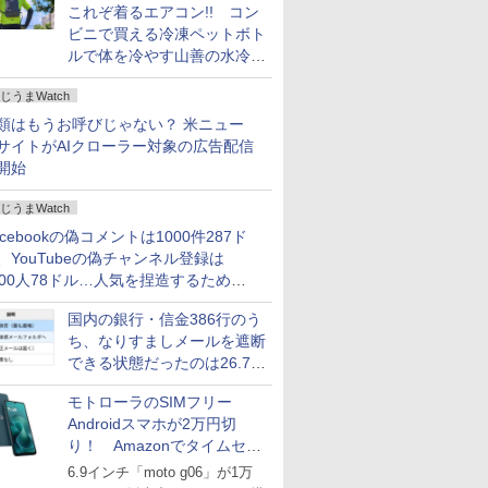
これぞ着るエアコン!! コン
ビニで買える冷凍ペットボト
ルで体を冷やす山善の水冷ベ
ストがロードバイクにちょう
じうまWatch
どいい【ぼっち・ざ・ろー
ど！その14】
類はもうお呼びじゃない？ 米ニュー
サイトがAIクローラー対象の広告配信
開始
じうまWatch
acebookの偽コメントは1000件287ド
、YouTubeの偽チャンネル登録は
000人78ドル…人気を捏造するための
格リストが公開中
国内の銀行・信金386行のう
ち、なりすましメールを遮断
できる状態だったのは26.7％
にとどまる～GMOブランド
モトローラのSIMフリー
セキュリティ調査
Androidスマホが2万円切
り！ Amazonでタイムセー
ル
6.9インチ「moto g06」が1万