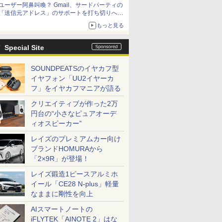
ユーザー阿鼻叫喚？ Gmail、サードパーティの
アップグレードも可能
「送信元アドレス」のサポートを打ち切りへ
【やじうまWatch】
もっと見る
Special Site
SOUNDPEATSのイヤカフ型
イヤフォン「UU2イヤーカ
フ」をイヤカフマニアが語る
クリエイティブが作った2万
円台の“小さなピュアオーデ
ィオスピーカー”
レイズのプレミアムカー向け
ブランドHOMURAから
「2×9R」が登場！
レイズ鍛造1ピースアルミホ
イール「CE28 N-plus」軽量
なままに剛性を向上
AIスマートノートの
iFLYTEK「AINOTE 2」はな