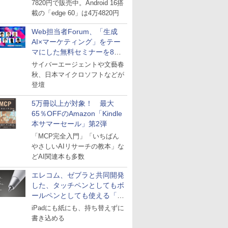
7820円で販売中。Android 16搭
載の「edge 60」は4万4820円
Web担当者Forum、「生成
AI×マーケティング」をテー
マにした無料セミナーを8月
27日にオンライン開催
サイバーエージェントや文藝春
秋、日本マイクロソフトなどが
登壇
5万冊以上が対象！ 最大
65％OFFのAmazon「Kindle
本サマーセール」第2弾
「MCP完全入門」「いちばん
やさしいAIリサーチの教本」な
どAI関連本も多数
エレコム、ゼブラと共同開発
した、タッチペンとしてもボ
ールペンとしても使える「ス
タイラスツーウェイ」発売
iPadにも紙にも、持ち替えずに
書き込める