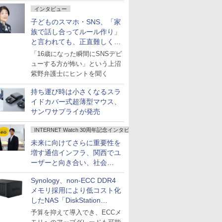
インタビュー
子どものスマホ・SNS、「家
族で話し合ってルール作り」
と言われても、正直難しくな
いですか？
「16歳になった瞬間にSNSデビ
ューする方が怖い」という上沼
紫野弁護士にヒントを聞く
持ち運び時は小さくなるスラ
イドカバー式超薄型マウス、
サンワサプライが発売
INTERNET Watch 30周年記念インタビュー
未来に向けてさらに重要性を
増す通信インフラ、関西でユ
ーザーと向き合い、社会
の“あたらしい”を起動し続け
Synology、non-ECC DDR4
る～オプテージ
メモリ採用により低コスト化
したNAS「DiskStation
neo+」シリーズ
予算を抑えて導入でき、ECCメ