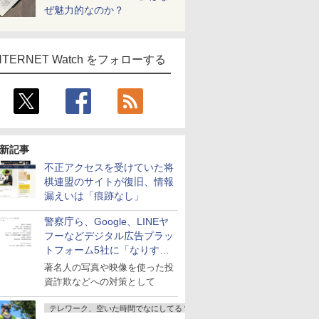
ぜ魅力的なのか？
NTERNET Watch をフォローする
新記事
不正アクセスを受けていた将
棋連盟のサイトが復旧、情報
漏えいは「痕跡なし」
警察庁ら、Google、LINEヤ
フーなどデジタル広告プラッ
トフォーム5社に「なりすま
し詐欺広告」対策強化を要請
著名人の写真や映像を使った投
資詐欺などへの対策として
テレワーク、空いた時間でなにしてる？