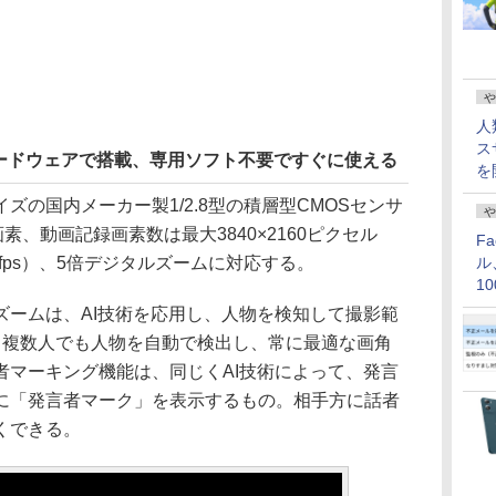
や
人
ス
ハードウェアで搭載、専用ソフト不要ですぐに使える
を
の国内メーカー製1/2.8型の積層型CMOSセンサ
や
素、動画記録画素数は最大3840×2160ピクセル
F
60fps）、5倍デジタルズームに対応する。
ル
1
価
ームは、AI技術を応用し、人物を検知して撮影範
も複数人でも人物を自動で検出し、常に最適な画角
者マーキング機能は、同じくAI技術によって、発言
に「発言者マーク」を表示するもの。相手方に話者
くできる。