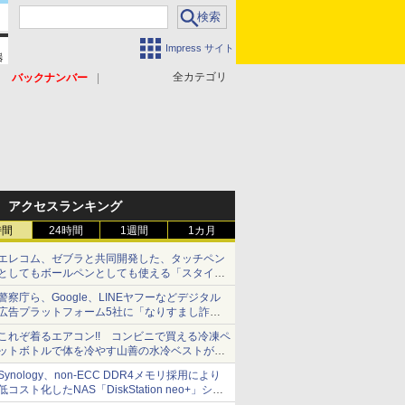
Impress サイト
全カテゴリ
バックナンバー
アクセスランキング
時間
24時間
1週間
1カ月
エレコム、ゼブラと共同開発した、タッチペン
としてもボールペンとしても使える「スタイラ
スツーウェイ」発売 iPadにも紙にも、持ち替
警察庁ら、Google、LINEヤフーなどデジタル
えずに書き込める
広告プラットフォーム5社に「なりすまし詐欺
広告」対策強化を要請 著名人の写真や映像を
これぞ着るエアコン!! コンビニで買える冷凍ペ
使った投資詐欺などへの対策として
ットボトルで体を冷やす山善の水冷ベストがロ
ードバイクにちょうどいい【ぼっち・ざ・ろー
Synology、non-ECC DDR4メモリ採用により
ど！その14】【空いた時間でなにしてる？】
低コスト化したNAS「DiskStation neo+」シリ
ーズ 予算を抑えて導入でき、ECCメモリへの