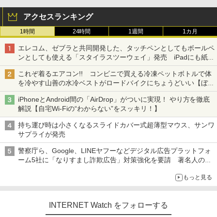
アクセスランキング
1時間
24時間
1週間
1カ月
エレコム、ゼブラと共同開発した、タッチペンとしてもボールペ
ンとしても使える「スタイラスツーウェイ」発売 iPadにも紙に
も、持ち替えずに書き込める
これぞ着るエアコン!! コンビニで買える冷凍ペットボトルで体
を冷やす山善の水冷ベストがロードバイクにちょうどいい【ぼっ
ち・ざ・ろーど！その14】【空いた時間でなにしてる？】
iPhoneとAndroid間の「AirDrop」がついに実現！ やり方を徹底
解説【自宅Wi-Fiの“わからない”をスッキリ！】
持ち運び時は小さくなるスライドカバー式超薄型マウス、サンワ
サプライが発売
警察庁ら、Google、LINEヤフーなどデジタル広告プラットフォ
ーム5社に「なりすまし詐欺広告」対策強化を要請 著名人の写
真や映像を使った投資詐欺などへの対策として
もっと見る
INTERNET Watch をフォローする