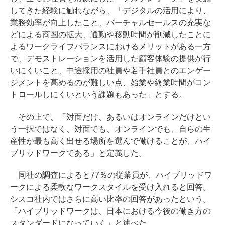
してきた経験に触れながら、「デジタルの活用により、
業務効率が向上したこと、バーチャルセールスの充実な
どによる商圏の拡大、通勤や移動時間が削減したことに
よるワークライフバランスにおけるメリットがある一方
で、デモストレーションを活用した顧客体験の提供が行
いにくいこと、中途採用の社員や若手社員とのエンゲー
ジメントを高めるのが難しい点、始業や終業時間がコン
トロールしにくいという課題もあった」とする。
その上で、「対面だけ、あるいはオンラインだけとい
う一択ではなく、対面でも、オンラインでも、自らの生
産性が最も高く出せる場所を選んで働けることが、ハイ
ブリッドワークである」と定義した。
同社の調査によると77％の従業員が、ハイブリッドワ
ークによる柔軟なワークスタイルを受け入れると回答。
シスコ社内ではさらに高い比率の回答があったという。
「ハイブリッドワークは、日本における今後の働き方の
スタンダードになっていく」と述べた。