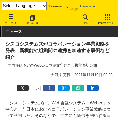
Powered by
Translate
INTERNET Watch
サービス/ソフト
ソフトウェア
ビジネスソフ
カテゴリ
過去記事
検索
Impressサイト
ニュース
シスコシステムズがコラボレーション事業戦略を
発表、新機能や組織間の連携を加速する事例など
紹介
年内提供予定のWebex日本語文字起こし機能を初公開
大河原 克行
2021年11月19日 06:55
リスト
シスコシステムズは、Web会議システム「Webex」を
中心とした日本におけるコラボレーション事業戦略につ
いて説明した。そのなかで、年内にも提供を開始する日