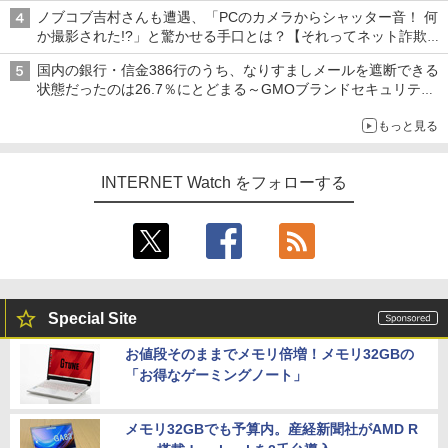
真や映像を使った投資詐欺などへの対策として
ノブコブ吉村さんも遭遇、「PCのカメラからシャッター音！ 何
か撮影された!?」と驚かせる手口とは？【それってネット詐欺で
すよ！】
国内の銀行・信金386行のうち、なりすましメールを遮断できる
状態だったのは26.7％にとどまる～GMOブランドセキュリティ
調査
もっと見る
INTERNET Watch をフォローする
Special Site
お値段そのままでメモリ倍増！メモリ32GBの
「お得なゲーミングノート」
メモリ32GBでも予算内。産経新聞社がAMD R