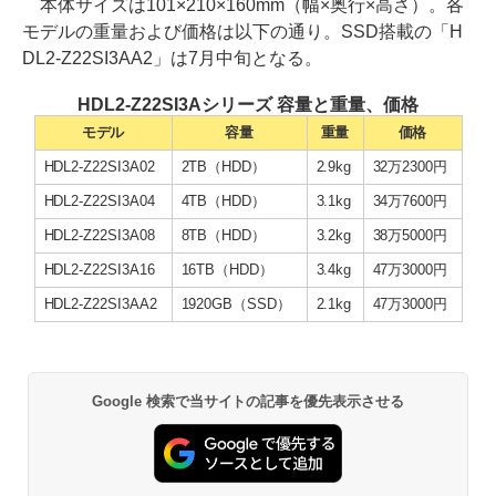
本体サイズは101×210×160mm（幅×奥行×高さ）。各
モデルの重量および価格は以下の通り。SSD搭載の「H
DL2-Z22SI3AA2」は7月中旬となる。
HDL2-Z22SI3Aシリーズ 容量と重量、価格
モデル
容量
重量
価格
HDL2-Z22SI3A02
2TB（HDD）
2.9kg
32万2300円
HDL2-Z22SI3A04
4TB（HDD）
3.1kg
34万7600円
HDL2-Z22SI3A08
8TB（HDD）
3.2kg
38万5000円
HDL2-Z22SI3A16
16TB（HDD）
3.4kg
47万3000円
HDL2-Z22SI3AA2
1920GB（SSD）
2.1kg
47万3000円
Google 検索で当サイトの記事を優先表示させる