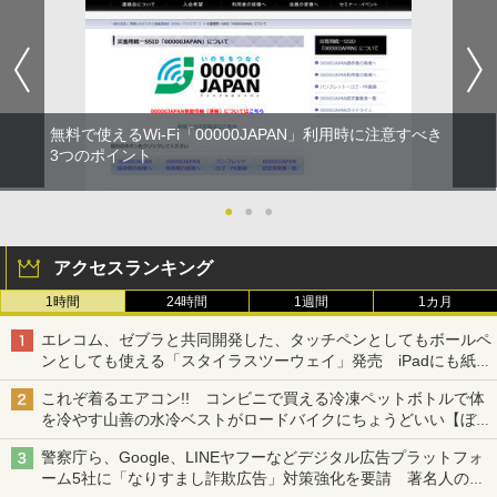
無料で使えるWi-Fi「00000JAPAN」利用時に注意すべき
3つのポイント
●
●
●
アクセスランキング
1時間
24時間
1週間
1カ月
エレコム、ゼブラと共同開発した、タッチペンとしてもボールペ
ンとしても使える「スタイラスツーウェイ」発売 iPadにも紙に
も、持ち替えずに書き込める
これぞ着るエアコン!! コンビニで買える冷凍ペットボトルで体
を冷やす山善の水冷ベストがロードバイクにちょうどいい【ぼっ
ち・ざ・ろーど！その14】【空いた時間でなにしてる？】
警察庁ら、Google、LINEヤフーなどデジタル広告プラットフォ
ーム5社に「なりすまし詐欺広告」対策強化を要請 著名人の写