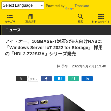
Powered by
Translate
INTERNET Watch
ハードウェア
ストレージ
カテゴリ
過去記事
検索
Impressサイト
ニュース
アイ・オー、10GBASE-T対応の法人向けNASに
「Windows Server IoT 2022 for Storage」 採用
の「HDL2-Z22SI3A」シリーズ発売
林 恭平
2022年5月23日 13:40
リスト