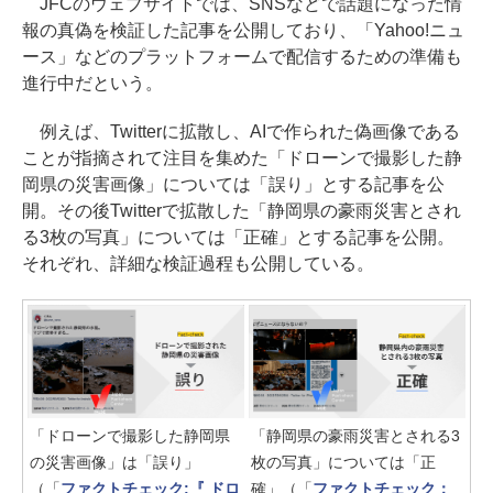
JFCのウェブサイトでは、SNSなどで話題になった情
報の真偽を検証した記事を公開しており、「Yahoo!ニュ
ース」などのプラットフォームで配信するための準備も
進行中だという。
例えば、Twitterに拡散し、AIで作られた偽画像である
ことが指摘されて注目を集めた「ドローンで撮影した静
岡県の災害画像」については「誤り」とする記事を公
開。その後Twitterで拡散した「静岡県の豪雨災害とされ
る3枚の写真」については「正確」とする記事を公開。
それぞれ、詳細な検証過程も公開している。
「ドローンで撮影した静岡県
「静岡県の豪雨災害とされる3
の災害画像」は「誤り」
枚の写真」については「正
（「
ファクトチェック:『 ドロ
確」（「
ファクトチェック：