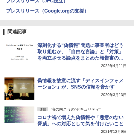
プレスリリース（JFC設立）
プレスリリース（Google.orgの支援）
関連記事
深刻化する“偽情報”問題に事業者はどう
取り組むか、「自由な言論」と「対策」
を両立させる論点をまとめた報告書のポ
イント
2022年4月11日
偽情報を故意に流す「ディスインフォメ
ーション」が、SNSの信頼を脅かす
2020年3月13日
海の向こうの“セキュリティ”
連載
コロナ禍で増えた偽情報や「悪意のない
脅威」への対応として気を付けたいこと
2021年12月9日