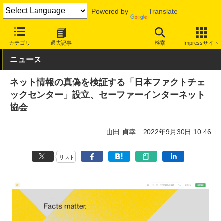
Powered by
Translate
INTERNET Watch
トピック
業界動向
その他
カテゴリ
過去記事
検索
Impressサイト
ニュース
ネット情報の真偽を検証する「日本ファクトチェ
ックセンター」設立、セーファーインターネット
協会
山田 貞幸
2022年9月30日 10:46
リスト