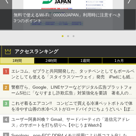
無料で使えるWi-Fi「00000JAPAN」利用時に注意すべき
3つのポイント
●
●
●
アクセスランキング
1時間
24時間
1週間
1カ月
エレコム、ゼブラと共同開発した、タッチペンとしてもボールペ
ンとしても使える「スタイラスツーウェイ」発売 iPadにも紙に
も、持ち替えずに書き込める
警察庁ら、Google、LINEヤフーなどデジタル広告プラットフォ
ーム5社に「なりすまし詐欺広告」対策強化を要請 著名人の写
真や映像を使った投資詐欺などへの対策として
これぞ着るエアコン!! コンビニで買える冷凍ペットボトルで体
を冷やす山善の水冷ベストがロードバイクにちょうどいい【ぼっ
ち・ざ・ろーど！その14】【空いた時間でなにしてる？】
ユーザー阿鼻叫喚？ Gmail、サードパーティの「送信元アドレ
ス」のサポートを打ち切りへ【やじうまWatch】
Synology、non-ECC DDR4メモリ採用により低コスト化した