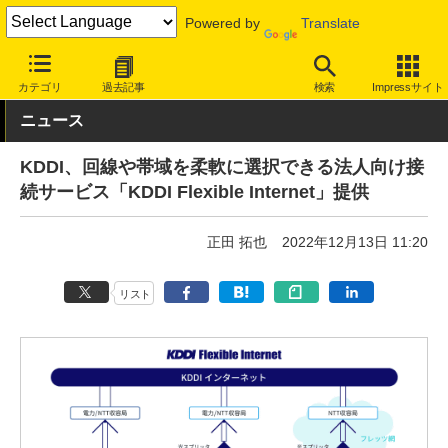
Powered by
Translate
INTERNET Watch
サービス/ソフト
通信
固定回線
カテゴリ
過去記事
検索
Impressサイト
ニュース
KDDI、回線や帯域を柔軟に選択できる法人向け接
続サービス「KDDI Flexible Internet」提供
正田 拓也
2022年12月13日 11:20
リスト