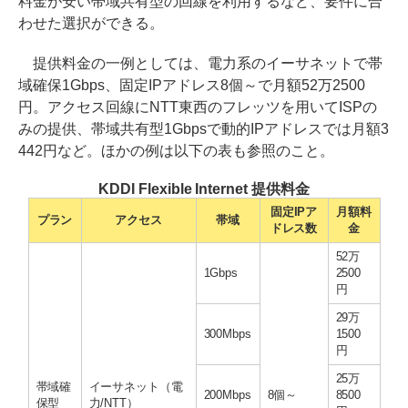
料金が安い帯域共有型の回線を利用するなど、要件に合
わせた選択ができる。
提供料金の一例としては、電力系のイーサネットで帯
域確保1Gbps、固定IPアドレス8個～で月額52万2500
円。アクセス回線にNTT東西のフレッツを用いてISPの
みの提供、帯域共有型1Gbpsで動的IPアドレスでは月額3
442円など。ほかの例は以下の表も参照のこと。
KDDI Flexible Internet 提供料金
固定IPア
月額料
プラン
アクセス
帯域
ドレス数
金
52万
1Gbps
2500
円
29万
300Mbps
1500
円
25万
帯域確
イーサネット（電
200Mbps
8個～
8500
保型
力/NTT）