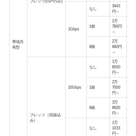
フレッツ(ISPのみ)
3443
なし
円～
1万
1個
780円
1Gbps
～
2万
帯域共
8個
680円
有型
～
1万
なし
6500
円～
2万
10Gbps
1個
7500
円～
3万
8個
8500
円～
フレッツ（回線込
み）
1万
なし
1033
円～