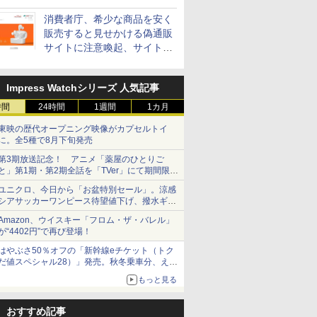
消費者庁、希少な商品を安く
販売すると見せかける偽通販
サイトに注意喚起、サイト名
とドメイン名を公表
Impress Watchシリーズ 人気記事
時間
24時間
1週間
1カ月
東映の歴代オープニング映像がカプセルトイ
に。全5種で8月下旬発売
第3期放送記念！ アニメ「薬屋のひとりご
と」第1期・第2期全話を「TVer」にて期間限定
で順次無料配信開始
ユニクロ、今日から「お盆特別セール」。涼感
シアサッカーワンピース待望値下げ、撥水ギア
ショーツは1990円に
Amazon、ウイスキー「フロム・ザ・バレル」
が“4402円”で再び登場！
はやぶさ50％オフの「新幹線eチケット（トク
だ値スペシャル28）」発売。秋冬乗車分、えき
ねっと限定
もっと見る
おすすめ記事