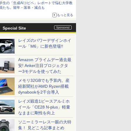
学生の「生成AIコピペ」レポートで悩む大学教
員たち。留年・落単・減点も
もっと見る
Special Site
レイズのパワーデザインホイ
ール「M6」に新色登場!!
Amazon プライムデー過去最
安! Anker注目プロジェクタ
ー3モデルを使ってみた
メモリ32GBでも予算内。産
経新聞社がAMD Ryzen搭載
dynabookを2千台導入
レイズ鍛造1ピースアルミホ
イール「CE28 N-plus」軽量
なままに剛性を向上
ソニーミラーレス一眼の大特
集！ 見どころ記事まとめ