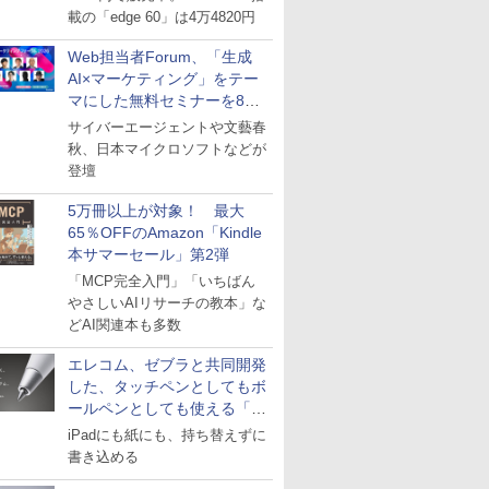
載の「edge 60」は4万4820円
Web担当者Forum、「生成
AI×マーケティング」をテー
マにした無料セミナーを8月
27日にオンライン開催
サイバーエージェントや文藝春
秋、日本マイクロソフトなどが
登壇
5万冊以上が対象！ 最大
65％OFFのAmazon「Kindle
本サマーセール」第2弾
「MCP完全入門」「いちばん
やさしいAIリサーチの教本」な
どAI関連本も多数
エレコム、ゼブラと共同開発
した、タッチペンとしてもボ
ールペンとしても使える「ス
タイラスツーウェイ」発売
iPadにも紙にも、持ち替えずに
書き込める