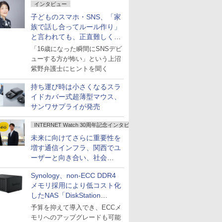
インタビュー
子どものスマホ・SNS、「家
族で話し合ってルール作り」
と言われても、正直難しくな
いですか？
「16歳になった瞬間にSNSデビ
ューする方が怖い」という上沼
紫野弁護士にヒントを聞く
持ち運び時は小さくなるスラ
イドカバー式超薄型マウス、
サンワサプライが発売
INTERNET Watch 30周年記念インタビュー
未来に向けてさらに重要性を
増す通信インフラ、関西でユ
ーザーと向き合い、社会
の“あたらしい”を起動し続け
Synology、non-ECC DDR4
る～オプテージ
メモリ採用により低コスト化
したNAS「DiskStation
neo+」シリーズ
予算を抑えて導入でき、ECCメ
モリへのアップグレードも可能