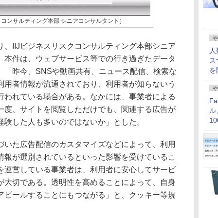
スクコンサルティング本部 シニアコンサルタント）
や
、IIJビジネスリスクコンサルティング本部シニア
人
、本件は、ウェブサービス等での行き過ぎたデータ
ス
を
。「昨今、SNSや動画共有、ニュース配信、検索な
利用者情報が流通されており、利用者が知らないう
や
行われている場合がある。なかには、事業者による
F
一度、サイトを閲覧しただけでも、関連する広告が
ル
1
経験した人も多いのではないか」とした。
価
いた広告配信のカスタマイズなどによって、利用
情報が選別されているといった影響を受けているこ
を運営している事業者は、利用者に安心してサービ
が大切である。透明性を高めることによって、自身
アピールすることにもつながる」と、クッキー等規