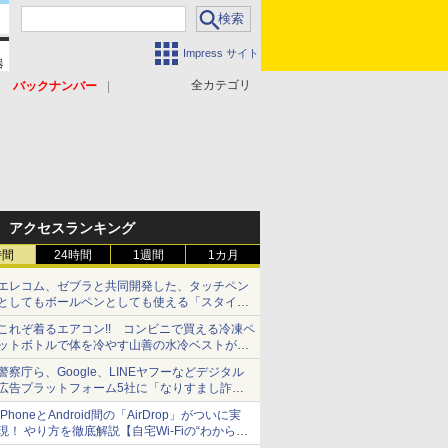
Impress サイト
全カテゴリ
バックナンバー
アクセスランキング
時間
24時間
1週間
1カ月
エレコム、ゼブラと共同開発した、タッチペン
としてもボールペンとしても使える「スタイラ
スツーウェイ」発売 iPadにも紙にも、持ち替
これぞ着るエアコン!! コンビニで買える冷凍ペ
えずに書き込める
ットボトルで体を冷やす山善の水冷ベストがロ
ードバイクにちょうどいい【ぼっち・ざ・ろー
警察庁ら、Google、LINEヤフーなどデジタル
ど！その14】【空いた時間でなにしてる？】
広告プラットフォーム5社に「なりすまし詐欺
広告」対策強化を要請 著名人の写真や映像を
iPhoneとAndroid間の「AirDrop」がついに実
使った投資詐欺などへの対策として
現！ やり方を徹底解説【自宅Wi-Fiの“わからな
い”をスッキリ！】