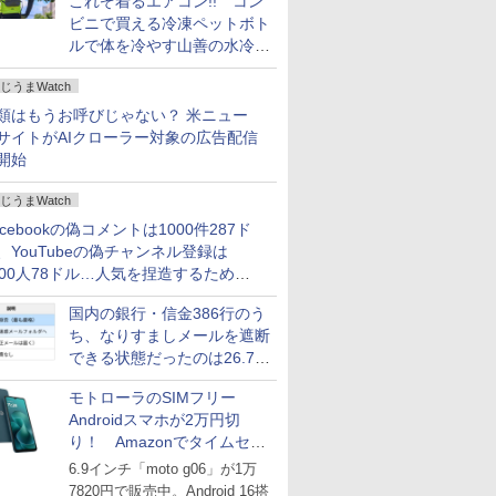
これぞ着るエアコン!! コン
ビニで買える冷凍ペットボト
ルで体を冷やす山善の水冷ベ
ストがロードバイクにちょう
じうまWatch
どいい【ぼっち・ざ・ろー
ど！その14】
類はもうお呼びじゃない？ 米ニュー
サイトがAIクローラー対象の広告配信
開始
じうまWatch
acebookの偽コメントは1000件287ド
、YouTubeの偽チャンネル登録は
000人78ドル…人気を捏造するための
格リストが公開中
国内の銀行・信金386行のう
ち、なりすましメールを遮断
できる状態だったのは26.7％
にとどまる～GMOブランド
モトローラのSIMフリー
セキュリティ調査
Androidスマホが2万円切
り！ Amazonでタイムセー
ル
6.9インチ「moto g06」が1万
7820円で販売中。Android 16搭