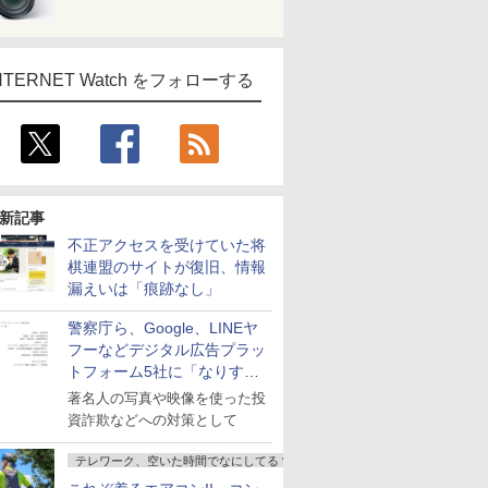
NTERNET Watch をフォローする
新記事
不正アクセスを受けていた将
棋連盟のサイトが復旧、情報
漏えいは「痕跡なし」
警察庁ら、Google、LINEヤ
フーなどデジタル広告プラッ
トフォーム5社に「なりすま
し詐欺広告」対策強化を要請
著名人の写真や映像を使った投
資詐欺などへの対策として
テレワーク、空いた時間でなにしてる？