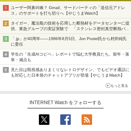
ユーザー阿鼻叫喚？ Gmail、サードパーティの「送信元アドレ
ス」のサポートを打ち切りへ【やじうまWatch】
タイガー、魔法瓶の技術を応用した断熱材をデータセンターに提
供、東急グループの実証実験で 「ステンレス密封真空断熱パネ
ル TIVIP」
「.jp」が40周年――1986年8月5日、Jon Postel氏から村井純氏
に委任
学生の「生成AIコピペ」レポートで悩む大学教員たち。留年・落
単・減点も
見た目は既視感ありまくりなレトロデザイン、でもビデオ通話に
も対応した日本発のチャットアプリが登場【やじうまWatch】
もっと見る
INTERNET Watch をフォローする