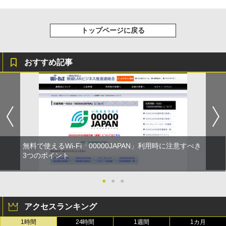
トップページに戻る
おすすめ記事
無料で使えるWi-Fi「00000JAPAN」利用時に注意すべき
3つのポイント
●
●
●
アクセスランキング
1時間
24時間
1週間
1カ月