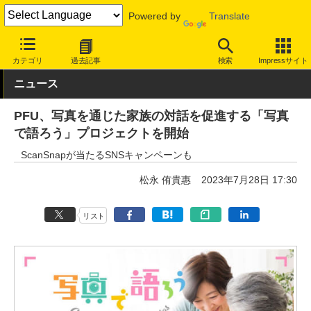
Powered by
Translate
INTERNET Watch
イベント
その他
カテゴリ
過去記事
検索
Impressサイト
ニュース
PFU、写真を通じた家族の対話を促進する「写真
で語ろう」プロジェクトを開始
ScanSnapが当たるSNSキャンペーンも
松永 侑貴惠
2023年7月28日 17:30
リスト