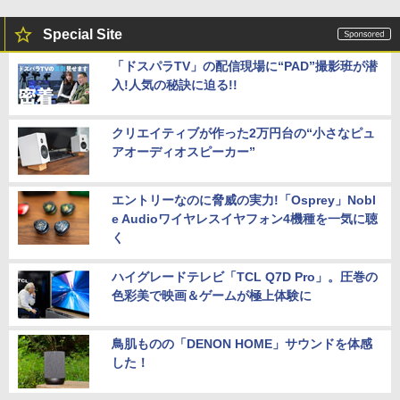
Special Site
「ドスパラTV」の配信現場に“PAD”撮影班が潜
入!人気の秘訣に迫る!!
クリエイティブが作った2万円台の“小さなピュ
アオーディオスピーカー”
エントリーなのに脅威の実力!「Osprey」Nobl
e Audioワイヤレスイヤフォン4機種を一気に聴
く
ハイグレードテレビ「TCL Q7D Pro」。圧巻の
色彩美で映画＆ゲームが極上体験に
鳥肌ものの「DENON HOME」サウンドを体感
した！