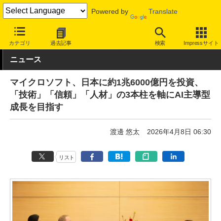
Powered by
Translate
INTERNET Watch
トピック
AI
カテゴリ
過去記事
検索
Impressサイト
ニュース
マイクロソフト、日本に約1兆6000億円を投資、
「技術」「信頼」「人材」の3本柱を軸にAI主導型
成長を目指す
渡邊 悠太
2026年4月8日 06:30
リスト