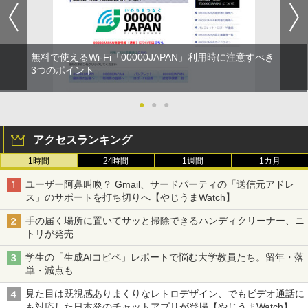
無料で使えるWi-Fi「00000JAPAN」利用時に注意すべき
3つのポイント
●
●
●
アクセスランキング
1時間
24時間
1週間
1カ月
ユーザー阿鼻叫喚？ Gmail、サードパーティの「送信元アドレ
ス」のサポートを打ち切りへ【やじうまWatch】
手の届く場所に置いてサッと掃除できるハンディクリーナー、ニ
トリが発売
学生の「生成AIコピペ」レポートで悩む大学教員たち。留年・落
単・減点も
見た目は既視感ありまくりなレトロデザイン、でもビデオ通話に
も対応した日本発のチャットアプリが登場【やじうまWatch】