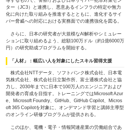
導するもので、警察庁および日本サイバー犯罪対策セン
ター（JC3）と連携し、悪意あるインフラの特定や無力
化に向けた取り組みを推進するとともに、進化するサイ
バー脅威への対応における実務面での連携強化を図る。
さらに、日本の研究者が大規模なAI解析やシミュレー
ションに取り組めるよう、総額100万ドル（約1億6000万
円）の研究助成プログラムを開始する。
「人材」：幅広い人を対象にしたスキル習得支援
株式会社NTTデータ、ソフトバンク株式会社、日本電
気株式会社、株式会社日立製作所、富士通株式会社と協
力し、2030年までに日本で100万人のエンジニアおよび
開発者の育成を目指す。トレーニングではMicrosoft Azur
e、Microsoft Foundry、GitHub、GitHub Copilot、Micros
oft 365 Copilotを対象に、オンデマンド学習と講師主導型
のオンライン研修プログラムが提供される。
このほか、電機・電子・情報関連産業の労働組合であ