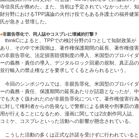
寺信良氏が務めた。また、当初は予定されていなかったが、知
財分野におけるTPP議論の火付け役でもある弁護士の福井健策
氏が急きょ登壇した。
●
非親告罪化で、同人誌やコスプレに壊滅的打撃？
thinkCによると、TPPでの検討分野の1つとして知財政策が
あり、その中で米国側は、著作権保護期間の延長、著作権侵害
の非親告罪化、法定損害賠償制度の導入、米国型のプロバイダ
ーの義務・責任の導入、デジタルロック回避の規制、真正品の
並行輸入の禁止権などを要求してくるとみられるという。
今回のシンポジウムでは、非親告罪化、米国型のプロバイダ
ーの義務・責任、保護期間の延長あたりが話題となったが、中
でも大きく扱われたのが非親告罪化について。著作権侵害行為
に対して権利者からの告発なしで警察による摘発や刑事罰の適
用が行えることになるため、漫画に関しては2次創作同人誌、
コミケ、コスプレといった活動への影響が懸念されている。
こうした活動の多くは正式な許諾を受けずに行われていると