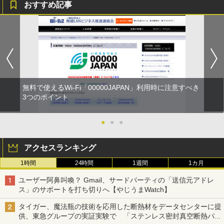
おすすめ記事
無料で使えるWi-Fi「00000JAPAN」利用時に注意すべき
3つのポイント
●
●
●
アクセスランキング
1時間
24時間
1週間
1カ月
ユーザー阿鼻叫喚？ Gmail、サードパーティの「送信元アドレ
ス」のサポートを打ち切りへ【やじうまWatch】
タイガー、魔法瓶の技術を応用した断熱材をデータセンターに提
供、東急グループの実証実験で 「ステンレス密封真空断熱パネ