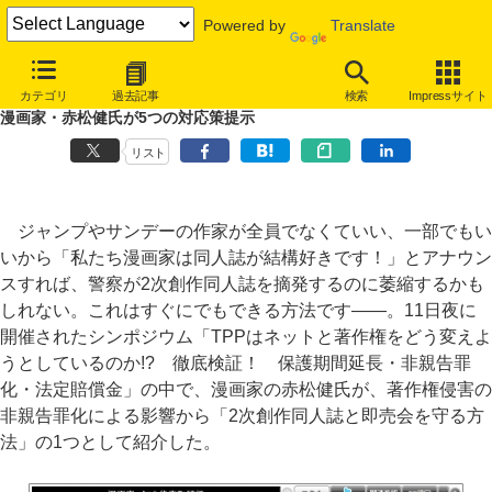
Powered by
Translate
TPPで著作権侵害が非親告罪化されたら～同人誌・コスプレを守る方法
カテゴリ
過去記事
検索
Impressサイト
とは
漫画家・赤松健氏が5つの対応策提示
リスト
ジャンプやサンデーの作家が全員でなくていい、一部でもい
いから「私たち漫画家は同人誌が結構好きです！」とアナウン
スすれば、警察が2次創作同人誌を摘発するのに萎縮するかも
しれない。これはすぐにでもできる方法です――。11日夜に
開催されたシンポジウム「TPPはネットと著作権をどう変えよ
うとしているのか!? 徹底検証！ 保護期間延長・非親告罪
化・法定賠償金」の中で、漫画家の赤松健氏が、著作権侵害の
非親告罪化による影響から「2次創作同人誌と即売会を守る方
法」の1つとして紹介した。