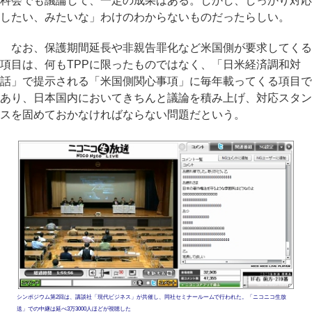
科会でも議論して、一定の成果はある。しかし、しっかり対応
したい、みたいな」わけのわからないものだったらしい。
なお、保護期間延長や非親告罪化など米国側が要求してくる
項目は、何もTPPに限ったものではなく、「日米経済調和対
話」で提示される「米国側関心事項」に毎年載ってくる項目で
あり、日本国内においてきちんと議論を積み上げ、対応スタン
スを固めておかなければならない問題だという。
シンポジウム第2回は、講談社「現代ビジネス」が共催し、同社セミナールームで行われた。「ニコニコ生放
送」での中継は延べ3万3000人ほどが視聴した