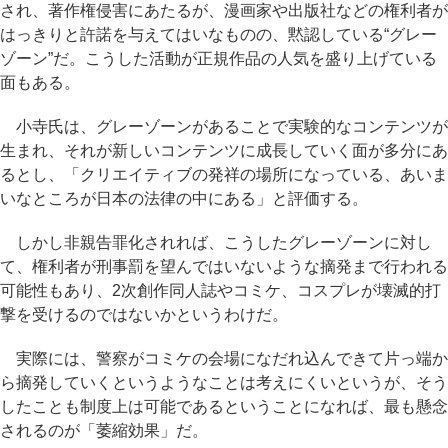
され、著作権侵害にあたるが、漫画家や出版社などの権利者が
はっきりと許諾を与えてはいなものの、黙認している“グレー
ゾーン”だ。こうした活動が正規作品の人気を盛り上げている
面もある。
小寺氏は、グレーゾーンがあることで実験的なコンテンツが
生まれ、それが新しいコンテンツに成長していく面が多分にあ
るとし、「クリエイティブの発祥の場所になっている、あいま
いなところが日本の法律の中にある」と評価する。
しかし非親告罪化されれば、こうしたグレーゾーンに対し
て、権利者が刑事罰を望んではいないような摘発まで行われる
可能性もあり、2次創作同人誌やコミケ、コスプレが壊滅的打
撃を受けるのではないかというわけだ。
実際には、警察がコミケの会場になだれ込んできて片っ端か
ら摘発していくというようなことは考えにくいというが、そう
したことも制度上は可能であるということになれば、最も懸念
されるのが「萎縮効果」だ。