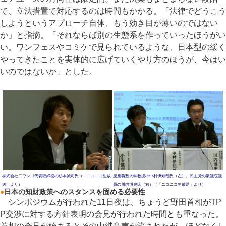
で、立法措置で対応するのは時間もかかる。「法律でどうこう
しようというアプローチ自体、もう効き目が薄いのではない
か」と指摘。「それならば別の生態系を作っていったほうがい
い。ワンフェスやコミケで見られているような、日本型の緩く
やってきたことを実体的に広げていくやり方のほうが、今はい
いのではないか」とした。
株式会社二ワンゴ代表取締役の杉本誠司氏（「ニコニコ生放
慶應義塾大学教授の中村伊知哉氏（左）、民主党の衆議院議
送」より）
員の川内博史氏（右）（「ニコニコ生放送」より）
●
日本の知財政策へのスタンスを固める必要性
シンポジウムが行われた11日夜は、ちょうど野田首相がTP
P交渉に対する方針表明の会見が行われた時間とも重なった。