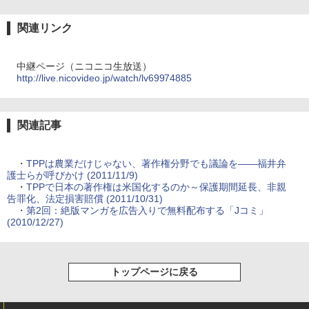
関連リンク
中継ページ（ニコニコ生放送）
http://live.nicovideo.jp/watch/lv69974885
関連記事
・
TPPは農業だけじゃない、著作権分野でも議論を――福井弁
護士らが呼びかけ (2011/11/9)
・
TPPで日本の著作権は米国化するのか～保護期間延長、非親
告罪化、法定損害賠償 (2011/10/31)
・
第2回：絶版マンガを広告入りで無料配布する「Jコミ」
(2010/12/27)
トップページに戻る