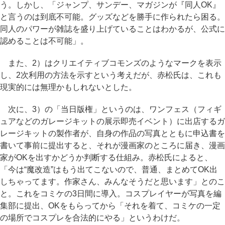
う。しかし、「ジャンプ、サンデー、マガジンが『同人OK』
と言うのは到底不可能。グッズなどを勝手に作られたら困る。
同人のパワーが雑誌を盛り上げていることはわかるが、公式に
認めることは不可能」。
また、2）はクリエイティブコモンズのようなマークを表示
し、2次利用の方法を示すという考えだが、赤松氏は、これも
現実的には無理かもしれないとした。
次に、3）の「当日版権」というのは、ワンフェス（フィギ
ュアなどのガレージキットの展示即売イベント）に出店するガ
レージキットの製作者が、自身の作品の写真とともに申込書を
書いて事前に提出すると、それが漫画家のところに届き、漫画
家がOKを出すかどうか判断する仕組み。赤松氏によると、
「今は“魔改造”はもう出てこないので、普通、まとめてOK出
しちゃってます。作家さん、みんなそうだと思います」とのこ
と。これをコミケの3日間に導入。コスプレイヤーが写真を編
集部に提出、OKをもらってから「それを着て、コミケの一定
の場所でコスプレを合法的にやる」というわけだ。