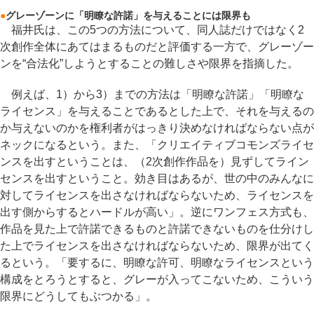
●
グレーゾーンに「明瞭な許諾」を与えることには限界も
福井氏は、この5つの方法について、同人誌だけではなく2
次創作全体にあてはまるものだと評価する一方で、グレーゾー
ンを“合法化”しようとすることの難しさや限界を指摘した。
例えば、1）から3）までの方法は「明瞭な許諾」「明瞭な
ライセンス」を与えることであるとした上で、それを与えるの
か与えないのかを権利者がはっきり決めなければならない点が
ネックになるという。また、「クリエイティブコモンズライセ
ンスを出すということは、（2次創作作品を）見ずしてライン
センスを出すということ。効き目はあるが、世の中のみんなに
対してライセンスを出さなければならないため、ライセンスを
出す側からするとハードルが高い」。逆にワンフェス方式も、
作品を見た上で許諾できるものと許諾できないものを仕分けし
た上でライセンスを出さなければならないため、限界が出てく
るという。「要するに、明瞭な許可、明瞭なライセンスという
構成をとろうとすると、グレーが入ってこないため、こういう
限界にどうしてもぶつかる」。