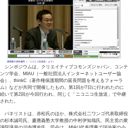
漫画家の赤松健氏（「ニコニコ生放送」より）
シンポジウムは、クリエイティブコモンズジャパン、コンテ
ンツ学会、MIAU（一般社団法人インターネットユーザー協
会）、thinkC（著作権保護期間の延長問題を考えるフォーラ
ム）などが共同で開催したもの。第1回が7日に行われたのに
続いて第2回が今回行われ、同じく「ニコニコ生放送」で中継
された。
パネリストは、赤松氏のほか、株式会社二ワンゴ代表取締役
の杉本誠司氏、慶應義塾大学教授の中村伊知哉氏、民主党の衆
議院議員の川内博史氏。司会は、MIAU代表理事で評論家の小