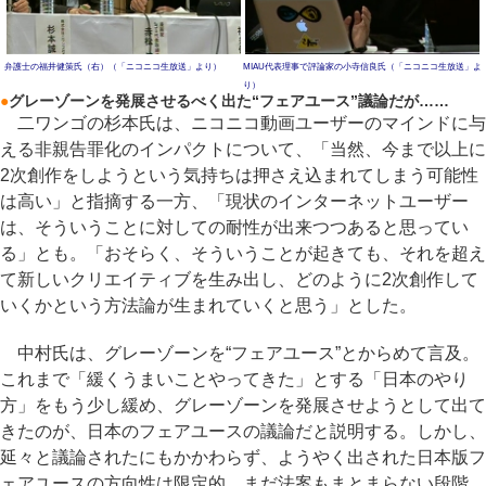
弁護士の福井健策氏（右）（「ニコニコ生放送」より）
MIAU代表理事で評論家の小寺信良氏（「ニコニコ生放送」よ
り）
●
グレーゾーンを発展させるべく出た“フェアユース”議論だが……
二ワンゴの杉本氏は、ニコニコ動画ユーザーのマインドに与
える非親告罪化のインパクトについて、「当然、今まで以上に
2次創作をしようという気持ちは押さえ込まれてしまう可能性
は高い」と指摘する一方、「現状のインターネットユーザー
は、そういうことに対しての耐性が出来つつあると思ってい
る」とも。「おそらく、そういうことが起きても、それを超え
て新しいクリエイティブを生み出し、どのように2次創作して
いくかという方法論が生まれていくと思う」とした。
中村氏は、グレーゾーンを“フェアユース”とからめて言及。
これまで「緩くうまいことやってきた」とする「日本のやり
方」をもう少し緩め、グレーゾーンを発展させようとして出て
きたのが、日本のフェアユースの議論だと説明する。しかし、
延々と議論されたにもかかわらず、ようやく出された日本版フ
ェアユースの方向性は限定的。まだ法案もまとまらない段階