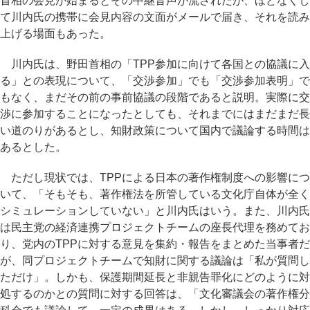
首相の会見が始まるとその中継音声が流されたが、ほどなくし
て川内氏の携帯に会見内容の文面がメールで届き、それを読み
上げる場面もあった。
川内氏は、野田首相の「TPP参加に向けて各国との協議に入
る」との表現について、「交渉参加」でも「交渉参加表明」で
もなく、まだその前の事前協議の段階であると説明。実際に交
渉に参加することになったとしても、それまでにはまだまだ長
い道のりがあるとし、知財政策について国内で議論する時間は
あるとした。
ただし現状では、TPPによる日本の著作権制度への影響につ
いて、「そもそも、著作権法を所管している文化庁自体が全く
シミュレーションしていない」と川内氏はいう。また、川内氏
は民主党の経済連携プロジェクトチームの座長代理を務めてお
り、党内のTPPに対する意見を集約・報告をまとめた当事者だ
が、同プロジェクトチームで知財に関する議論は「私が質問し
ただけ」。しかも、保護期間延長と非親告罪化にどのように対
処するのかとの質問に対する回答は、「文化審議会の著作権分