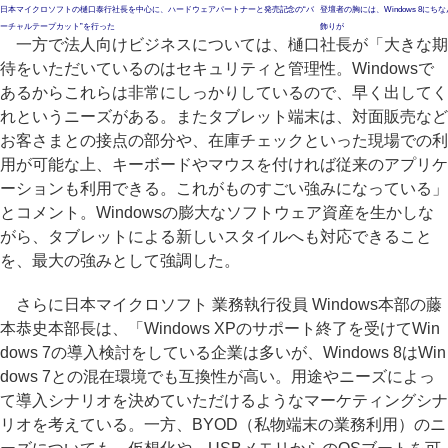
日本マイクロソフトの樋口泰行社長を中心に、ハードウェアパートナーと発売記念の“バ
登壇者の胸には、Windows 8にちな
ーチャルテープカット”を行った
飾りが
一方で法人向けビジネスについては、樋口社長が「大きな期
待をいただいているのはセキュリティと管理性。Windowsで
あるからこれらは非常にしっかりしているので、早く出してく
れというニーズがある。またタブレット端末は、対面販売など
お客さまとの接点の部分や、在庫チェックといった現場での利
用が可能な上、キーボードやマウスを付ければ従来のアプリケ
ーションも利用できる。これがものすごい強みになっている」
とコメント。Windowsの膨大なソフトウェア資産を生かしな
がら、タブレットによる新しいスタイルへも対応できること
を、最大の強みとして強調した。
さらに日本マイクロソフト 業務執行役員 Windows本部の藤
本恭史本部長は、「Windows XPのサポート終了を受けてWin
dows 7の導入検討をしている企業は多いが、Windows 8はWin
dows 7との混在環境でも互換性が高い。用途やニーズによっ
て導入シナリオを決めていただけるようなマーケティングシナ
リオを考えている。一方、BYOD（私物端末の業務利用）のニ