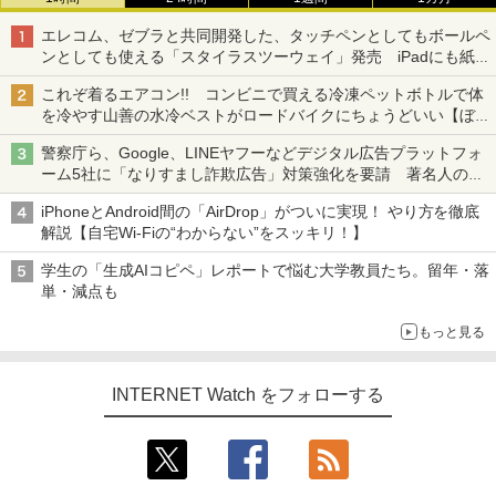
エレコム、ゼブラと共同開発した、タッチペンとしてもボールペ
ンとしても使える「スタイラスツーウェイ」発売 iPadにも紙に
も、持ち替えずに書き込める
これぞ着るエアコン!! コンビニで買える冷凍ペットボトルで体
を冷やす山善の水冷ベストがロードバイクにちょうどいい【ぼっ
ち・ざ・ろーど！その14】【空いた時間でなにしてる？】
警察庁ら、Google、LINEヤフーなどデジタル広告プラットフォ
ーム5社に「なりすまし詐欺広告」対策強化を要請 著名人の写
真や映像を使った投資詐欺などへの対策として
iPhoneとAndroid間の「AirDrop」がついに実現！ やり方を徹底
解説【自宅Wi-Fiの“わからない”をスッキリ！】
学生の「生成AIコピペ」レポートで悩む大学教員たち。留年・落
単・減点も
もっと見る
INTERNET Watch をフォローする