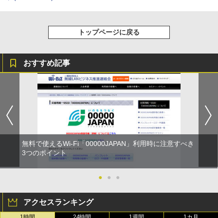
トップページに戻る
おすすめ記事
無料で使えるWi-Fi「00000JAPAN」利用時に注意すべき
3つのポイント
●
●
●
アクセスランキング
1時間
24時間
1週間
1カ月