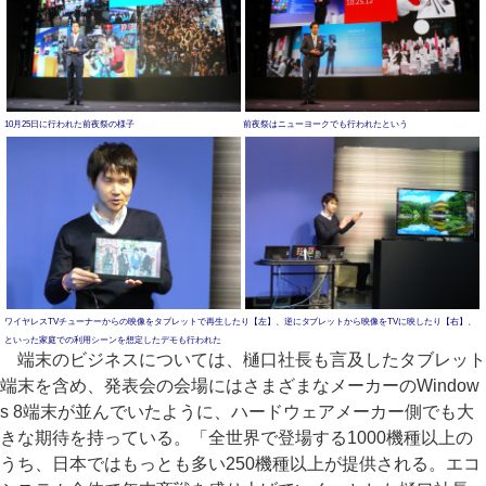
10月25日に行われた前夜祭の様子
前夜祭はニューヨークでも行われたという
ワイヤレスTVチューナーからの映像をタブレットで再生したり【左】、逆にタブレットから映像をTVに映したり【右】、
といった家庭での利用シーンを想定したデモも行われた
端末のビジネスについては、樋口社長も言及したタブレット
端末を含め、発表会の会場にはさまざまなメーカーのWindow
s 8端末が並んでいたように、ハードウェアメーカー側でも大
きな期待を持っている。「全世界で登場する1000機種以上の
うち、日本ではもっとも多い250機種以上が提供される。エコ