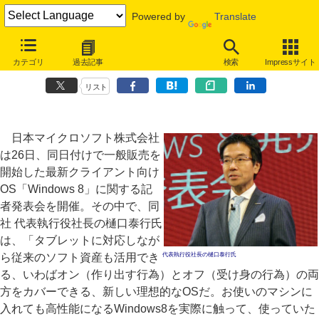
Powered by
Translate
「オンとオフをカバーできる理想的なOSだ」～マイクロソフト、
カテゴリ
過去記事
検索
Impressサイト
Windows 8を一般発売
リスト
日本マイクロソフト株式会社
は26日、同日付けで一般販売を
開始した最新クライアント向け
OS「Windows 8」に関する記
者発表会を開催。その中で、同
社 代表執行役社長の樋口泰行氏
は、「タブレットに対応しなが
ら従来のソフト資産も活用でき
代表執行役社長の樋口泰行氏
る、いわばオン（作り出す行為）とオフ（受け身の行為）の両
方をカバーできる、新しい理想的なOSだ。お使いのマシンに
入れても高性能になるWindows8を実際に触って、使っていた