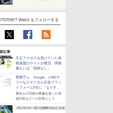
NTERNET Watch をフォローする
新記事
不正アクセスを受けていた将
棋連盟のサイトが復旧、情報
漏えいは「痕跡なし」
警察庁ら、Google、LINEヤ
フーなどデジタル広告プラッ
トフォーム5社に「なりすま
し詐欺広告」対策強化を要請
著名人の写真や映像を使った投
資詐欺などへの対策として
テレワーク、空いた時間でなにしてる？