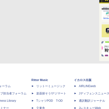
Rittor Music
イカロス出版
dフォーラム
リットーミュージック
AIRLINEweb
ップ担当者フォーラム
楽器探そう!デジマート
Jディフェンスニュー
ness Library
TシャツPOD T-OD
通訳翻訳ジャーナル
セミナー
立東舎
JレスキューWeb