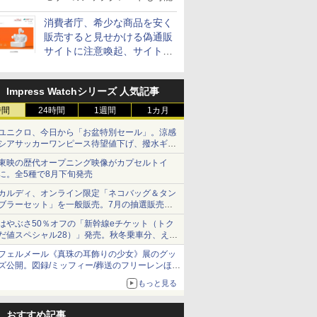
消費者庁、希少な商品を安く
販売すると見せかける偽通販
サイトに注意喚起、サイト名
とドメイン名を公表
Impress Watchシリーズ 人気記事
時間
24時間
1週間
1カ月
ユニクロ、今日から「お盆特別セール」。涼感
シアサッカーワンピース待望値下げ、撥水ギア
ショーツは1990円に
東映の歴代オープニング映像がカプセルトイ
に。全5種で8月下旬発売
カルディ、オンライン限定「ネコバッグ＆タン
ブラーセット」を一般販売。7月の抽選販売の
当選無効分
はやぶさ50％オフの「新幹線eチケット（トク
だ値スペシャル28）」発売。秋冬乗車分、えき
ねっと限定
フェルメール《真珠の耳飾りの少女》展のグッ
ズ公開。図録/ミッフィー/葬送のフリーレンほ
か、注目ブランドコラボが実現
もっと見る
おすすめ記事