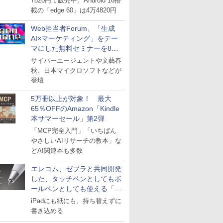
7820円で販売中。Android 16搭
載の「edge 60」は4万4820円
Web担当者Forum、「生成
AI×マーケティング」をテー
マにした無料セミナーを8月
27日にオンライン開催
サイバーエージェントや文藝春
秋、日本マイクロソフトなどが
登壇
5万冊以上が対象！ 最大
65％OFFのAmazon「Kindle
本サマーセール」第2弾
「MCP完全入門」「いちばん
やさしいAIリサーチの教本」な
どAI関連本も多数
エレコム、ゼブラと共同開発
した、タッチペンとしてもボ
ールペンとしても使える「ス
タイラスツーウェイ」発売
iPadにも紙にも、持ち替えずに
書き込める