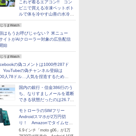
これぞ着るエアコン!! コン
ビニで買える冷凍ペットボト
ルで体を冷やす山善の水冷ベ
ストがロードバイクにちょう
じうまWatch
どいい【ぼっち・ざ・ろー
ど！その14】
類はもうお呼びじゃない？ 米ニュー
サイトがAIクローラー対象の広告配信
開始
じうまWatch
acebookの偽コメントは1000件287ド
、YouTubeの偽チャンネル登録は
000人78ドル…人気を捏造するための
格リストが公開中
国内の銀行・信金386行のう
ち、なりすましメールを遮断
できる状態だったのは26.7％
にとどまる～GMOブランド
モトローラのSIMフリー
セキュリティ調査
Androidスマホが2万円切
り！ Amazonでタイムセー
ル
6.9インチ「moto g06」が1万