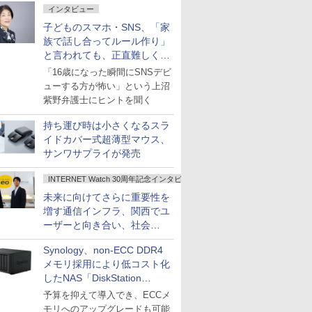
インタビュー
子どものスマホ・SNS、「家
族で話し合ってルール作り」
と言われても、正直難しくな
いですか？
「16歳になった瞬間にSNSデビ
ューする方が怖い」という上沼
紫野弁護士にヒントを聞く
持ち運び時は小さくなるスラ
イドカバー式超薄型マウス、
サンワサプライが発売
INTERNET Watch 30周年記念インタビュー
未来に向けてさらに重要性を
増す通信インフラ、関西でユ
ーザーと向き合い、社会
の“あたらしい”を起動し続け
Synology、non-ECC DDR4
る～オプテージ
メモリ採用により低コスト化
したNAS「DiskStation
neo+」シリーズ
予算を抑えて導入でき、ECCメ
モリへのアップグレードも可能