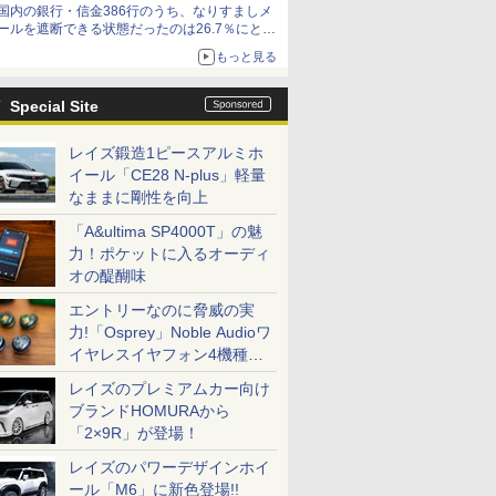
国内の銀行・信金386行のうち、なりすましメ
ど！その14】【空いた時間でなにしてる？】
ールを遮断できる状態だったのは26.7％にとど
まる～GMOブランドセキュリティ調査
もっと見る
Special Site
レイズ鍛造1ピースアルミホ
イール「CE28 N-plus」軽量
なままに剛性を向上
「A&ultima SP4000T」の魅
力！ポケットに入るオーディ
オの醍醐味
エントリーなのに脅威の実
力!「Osprey」Noble Audioワ
イヤレスイヤフォン4機種を
一気に聴く
レイズのプレミアムカー向け
ブランドHOMURAから
「2×9R」が登場！
レイズのパワーデザインホイ
ール「M6」に新色登場!!