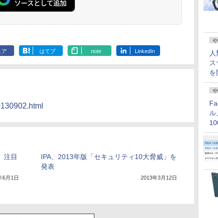
や
ェア
はてブ
note
LinkedIn
人
ス
を
や
F
20130902.html
ル
1
価
、注目
IPA、2013年版「セキュリティ10大脅威」を
発表
2年6月1日
2013年3月12日