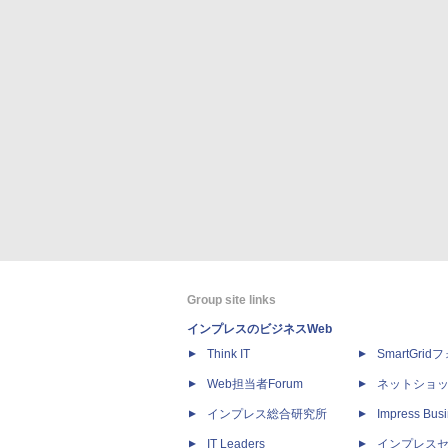
Group site links
インプレスのビジネスWeb
Think IT
SmartGri
Web担当者Forum
ネットショ
インプレス総合研究所
Impress Busi
IT Leaders
インプレス