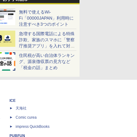
無料で使えるWi-
Fi「00000JAPAN」利用時に
注意すべき3つのポイント
急増する国際電話による特殊
詐欺、家族のスマホに「警察
庁推奨アプリ」を入れて対策
しよう！
住民税が高い自治体ランキン
グ、源泉徴収票の見方など
「税金の話」まとめ
ICE
天海社
ス
Comic curea
impress QuickBooks
PUBFUN