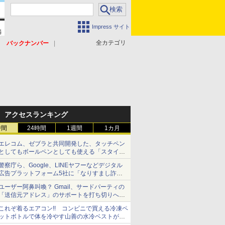
Impress サイト
全カテゴリ
バックナンバー
アクセスランキング
時間
24時間
1週間
1カ月
エレコム、ゼブラと共同開発した、タッチペン
としてもボールペンとしても使える「スタイラ
スツーウェイ」発売 iPadにも紙にも、持ち替
警察庁ら、Google、LINEヤフーなどデジタル
えずに書き込める
広告プラットフォーム5社に「なりすまし詐欺
広告」対策強化を要請 著名人の写真や映像を
ユーザー阿鼻叫喚？ Gmail、サードパーティの
使った投資詐欺などへの対策として
「送信元アドレス」のサポートを打ち切りへ
【やじうまWatch】
これぞ着るエアコン!! コンビニで買える冷凍ペ
ットボトルで体を冷やす山善の水冷ベストがロ
ードバイクにちょうどいい【ぼっち・ざ・ろー