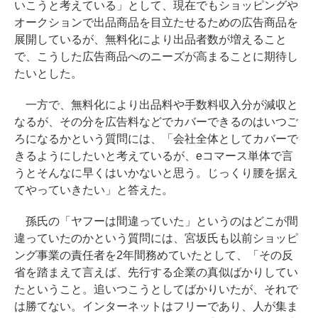
いこうと考えている」として、現在でもショッピングや
オークションで出品商品を目立たせるための広告商品を
展開しているが、無料化により出品者数が増えること
で、こうした広告商品へのニーズが高まることに期待し
たいとした。
一方で、無料化により出品料や手数料収入分が減収と
なるが、その分を広告料などでカバーできるのはいつご
ろになるかという質問には、「会社全体としてカバーで
きるようにしたいと考えているが、eコマース単体で言
うとそんなに早くはいかないと思う。じっくり腰を据え
てやっていきたい」と答えた。
孫氏の「ヤフーは間違っていた」というのはどこが間
違っていたのかという質問には、宮坂氏も以前ショッピ
ング事業の責任者を2年間務めていたとして、「その反
省を踏まえて言えば、先行する企業の真似ばかりしてい
たということ。追いつこうとしてばかりいたが、それで
は勝てない。インターネットはフリーであり、人が集ま