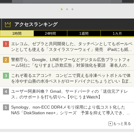
●
●
●
アクセスランキング
1時間
24時間
1週間
1カ月
エレコム、ゼブラと共同開発した、タッチペンとしてもボールペ
ンとしても使える「スタイラスツーウェイ」発売 iPadにも紙に
も、持ち替えずに書き込める
警察庁ら、Google、LINEヤフーなどデジタル広告プラットフォ
ーム5社に「なりすまし詐欺広告」対策強化を要請 著名人の写
真や映像を使った投資詐欺などへの対策として
これぞ着るエアコン!! コンビニで買える冷凍ペットボトルで体
を冷やす山善の水冷ベストがロードバイクにちょうどいい【ぼっ
ち・ざ・ろーど！その14】【空いた時間でなにしてる？】
ユーザー阿鼻叫喚？ Gmail、サードパーティの「送信元アドレ
ス」のサポートを打ち切りへ【やじうまWatch】
Synology、non-ECC DDR4メモリ採用により低コスト化した
NAS「DiskStation neo+」シリーズ 予算を抑えて導入でき、
ECCメモリへのアップグレードも可能
もっと見る