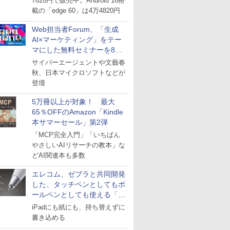
7820円で販売中。Android 16搭
載の「edge 60」は4万4820円
Web担当者Forum、「生成
AI×マーケティング」をテー
マにした無料セミナーを8月
27日にオンライン開催
サイバーエージェントや文藝春
秋、日本マイクロソフトなどが
登壇
5万冊以上が対象！ 最大
65％OFFのAmazon「Kindle
本サマーセール」第2弾
「MCP完全入門」「いちばん
やさしいAIリサーチの教本」な
どAI関連本も多数
エレコム、ゼブラと共同開発
した、タッチペンとしてもボ
ールペンとしても使える「ス
タイラスツーウェイ」発売
iPadにも紙にも、持ち替えずに
書き込める