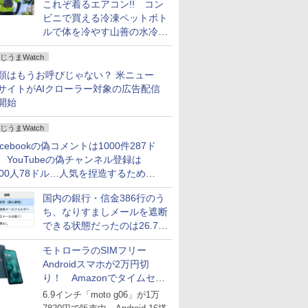
これぞ着るエアコン!! コン
ビニで買える冷凍ペットボト
ルで体を冷やす山善の水冷ベ
ストがロードバイクにちょう
じうまWatch
どいい【ぼっち・ざ・ろー
ど！その14】
類はもうお呼びじゃない？ 米ニュー
サイトがAIクローラー対象の広告配信
開始
じうまWatch
acebookの偽コメントは1000件287ド
、YouTubeの偽チャンネル登録は
000人78ドル…人気を捏造するための
格リストが公開中
国内の銀行・信金386行のう
ち、なりすましメールを遮断
できる状態だったのは26.7％
にとどまる～GMOブランド
モトローラのSIMフリー
セキュリティ調査
Androidスマホが2万円切
り！ Amazonでタイムセー
ル
6.9インチ「moto g06」が1万