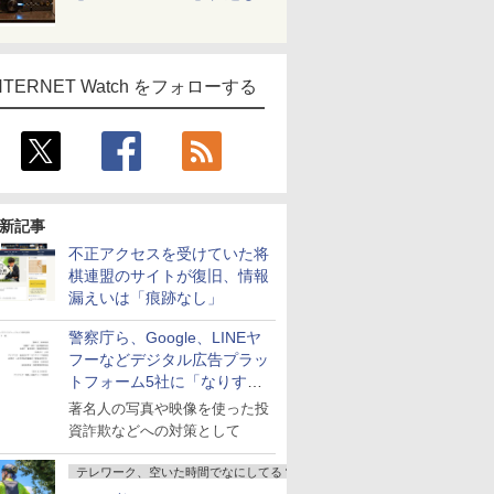
NTERNET Watch をフォローする
新記事
不正アクセスを受けていた将
棋連盟のサイトが復旧、情報
漏えいは「痕跡なし」
警察庁ら、Google、LINEヤ
フーなどデジタル広告プラッ
トフォーム5社に「なりすま
し詐欺広告」対策強化を要請
著名人の写真や映像を使った投
資詐欺などへの対策として
テレワーク、空いた時間でなにしてる？