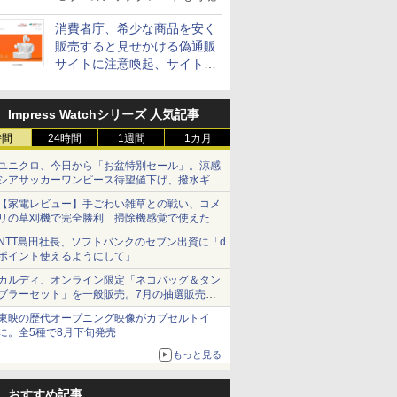
消費者庁、希少な商品を安く
販売すると見せかける偽通販
サイトに注意喚起、サイト名
とドメイン名を公表
Impress Watchシリーズ 人気記事
時間
24時間
1週間
1カ月
ユニクロ、今日から「お盆特別セール」。涼感
シアサッカーワンピース待望値下げ、撥水ギア
ショーツは1990円に
【家電レビュー】手ごわい雑草との戦い、コメ
リの草刈機で完全勝利 掃除機感覚で使えた
NTT島田社長、ソフトバンクのセブン出資に「d
ポイント使えるようにして」
カルディ、オンライン限定「ネコバッグ＆タン
ブラーセット」を一般販売。7月の抽選販売の
当選無効分
東映の歴代オープニング映像がカプセルトイ
に。全5種で8月下旬発売
もっと見る
おすすめ記事