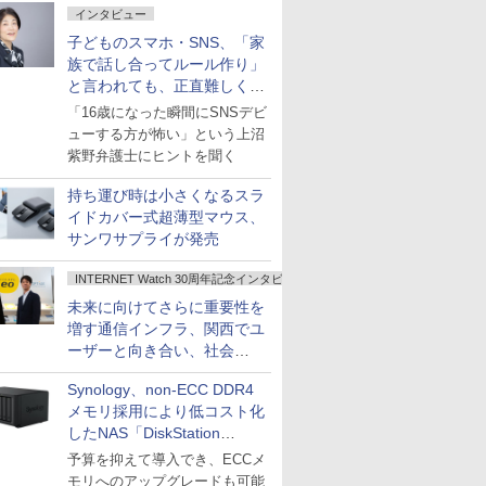
インタビュー
子どものスマホ・SNS、「家
族で話し合ってルール作り」
と言われても、正直難しくな
いですか？
「16歳になった瞬間にSNSデビ
ューする方が怖い」という上沼
紫野弁護士にヒントを聞く
持ち運び時は小さくなるスラ
イドカバー式超薄型マウス、
サンワサプライが発売
INTERNET Watch 30周年記念インタビュー
未来に向けてさらに重要性を
増す通信インフラ、関西でユ
ーザーと向き合い、社会
の“あたらしい”を起動し続け
Synology、non-ECC DDR4
る～オプテージ
メモリ採用により低コスト化
したNAS「DiskStation
neo+」シリーズ
予算を抑えて導入でき、ECCメ
モリへのアップグレードも可能