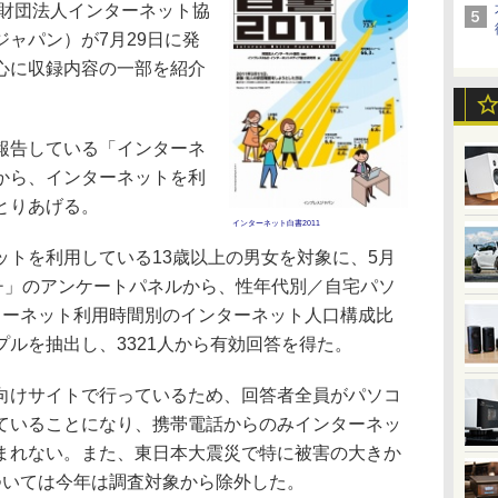
：財団法人インターネット協
ャパン）が7月29日に発
心に収録内容の一部を紹介
報告している「インターネ
から、インターネットを利
とりあげる。
インターネット白書2011
トを利用している13歳以上の男女を対象に、5月
ーチ」のアンケートパネルから、性年代別／自宅パソ
ターネット利用時間別のインターネット人口構成比
ルを抽出し、3321人から有効回答を得た。
けサイトで行っているため、回答者全員がパソコ
ていることになり、携帯電話からのみインターネッ
まれない。また、東日本大震災で特に被害の大きか
ついては今年は調査対象から除外した。