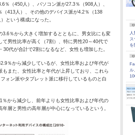
.6％（450人）、パソコン派が27.3％（908人）、
％（413人）、その他のデバイス派が4.2％（138
9人）という構成になった。
や
人
3.6％から大きく増加するとともに、男女比にも変
ス
て男性比率が高く（7割）、特に男性20～40代で
を
・30代が合計で2割になるなど、女性も増加した。
や
2.9％から減少しているが、女性比率および年代が
F
ル
派もまた、女性比率と年代が上昇しており、これら
1
トフォン派やタブレット派に移行しているものと白
価
.1％から減少し、前年よりも女性比率および年代の
高年層と男性の高年層が中心になっているという。