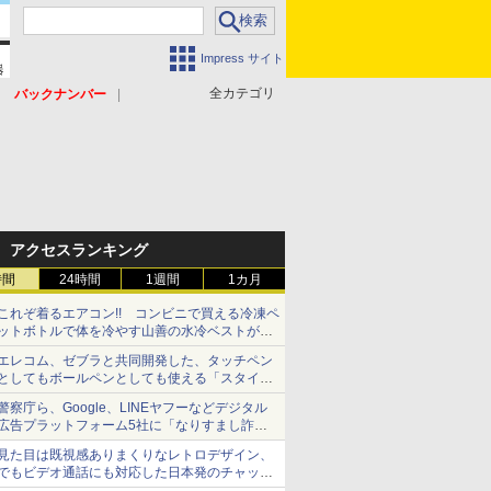
Impress サイト
全カテゴリ
バックナンバー
アクセスランキング
時間
24時間
1週間
1カ月
これぞ着るエアコン!! コンビニで買える冷凍ペ
ットボトルで体を冷やす山善の水冷ベストがロ
ードバイクにちょうどいい【ぼっち・ざ・ろー
エレコム、ゼブラと共同開発した、タッチペン
ど！その14】【空いた時間でなにしてる？】
としてもボールペンとしても使える「スタイラ
スツーウェイ」発売 iPadにも紙にも、持ち替
警察庁ら、Google、LINEヤフーなどデジタル
えずに書き込める
広告プラットフォーム5社に「なりすまし詐欺
広告」対策強化を要請 著名人の写真や映像を
見た目は既視感ありまくりなレトロデザイン、
使った投資詐欺などへの対策として
でもビデオ通話にも対応した日本発のチャット
アプリが登場【やじうまWatch】