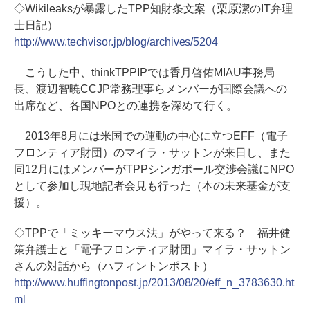
◇Wikileaksが暴露したTPP知財条文案（栗原潔のIT弁理
士日記）
http://www.techvisor.jp/blog/archives/5204
こうした中、thinkTPPIPでは香月啓佑MIAU事務局
長、渡辺智暁CCJP常務理事らメンバーが国際会議への
出席など、各国NPOとの連携を深めて行く。
2013年8月には米国での運動の中心に立つEFF（電子
フロンティア財団）のマイラ・サットンが来日し、また
同12月にはメンバーがTPPシンガポール交渉会議にNPO
として参加し現地記者会見も行った（本の未来基金が支
援）。
◇TPPで「ミッキーマウス法」がやって来る？ 福井健
策弁護士と「電子フロンティア財団」マイラ・サットン
さんの対話から（ハフィントンポスト）
http://www.huffingtonpost.jp/2013/08/20/eff_n_3783630.ht
ml