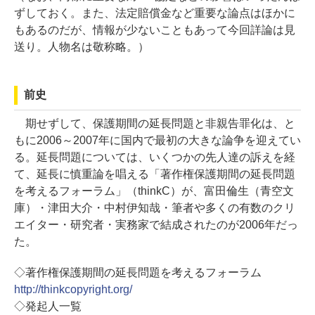
ずしておく。また、法定賠償金など重要な論点はほかに
もあるのだが、情報が少ないこともあって今回詳論は見
送り。人物名は敬称略。）
前史
期せずして、保護期間の延長問題と非親告罪化は、と
もに2006～2007年に国内で最初の大きな論争を迎えてい
る。延長問題については、いくつかの先人達の訴えを経
て、延長に慎重論を唱える「著作権保護期間の延長問題
を考えるフォーラム」（thinkC）が、富田倫生（青空文
庫）・津田大介・中村伊知哉・筆者や多くの有数のクリ
エイター・研究者・実務家で結成されたのが2006年だっ
た。
◇著作権保護期間の延長問題を考えるフォーラム
http://thinkcopyright.org/
◇発起人一覧