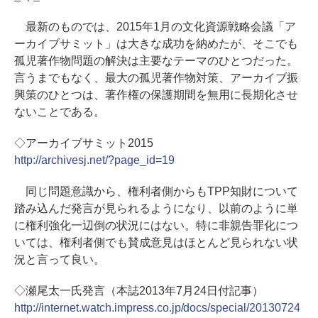
最新のものでは、2015年1月の文化資源戦略会議「ア
ーカイブサミット」は大きな成功を納めたが、そこでも
孤児著作物問題の解決は主要なテーマのひとつだった。
言うまでもなく、最大の孤児著作物対策、アーカイブ振
興策のひとつは、著作権の保護期間を無用に長期化させ
ないことである。
◇アーカイブサミット2015
http://archivesj.net/?page_id=19
同じ問題意識から、権利者側からもTPP知財について
踏み込んだ発言が見られるようになり、以前のように単
に権利強化一辺倒の状況にはない。特に非親告罪化につ
いては、権利者側でも賛成意見はほとんど見られない状
況と言って良い。
◇瀬尾太一氏発言（本誌2013年7月24日付記事）
http://internet.watch.impress.co.jp/docs/special/20130724