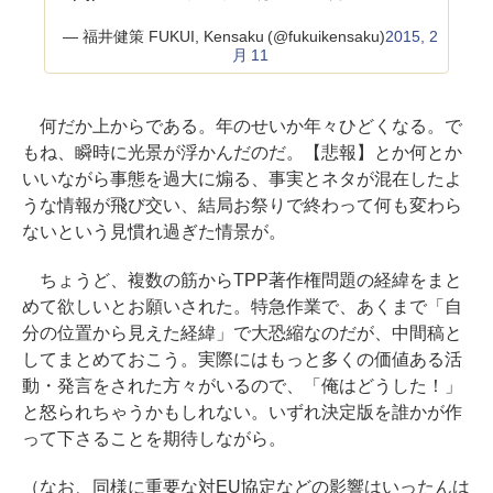
— 福井健策 FUKUI, Kensaku (@fukuikensaku)
2015, 2
月 11
何だか上からである。年のせいか年々ひどくなる。で
もね、瞬時に光景が浮かんだのだ。【悲報】とか何とか
いいながら事態を過大に煽る、事実とネタが混在したよ
うな情報が飛び交い、結局お祭りで終わって何も変わら
ないという見慣れ過ぎた情景が。
ちょうど、複数の筋からTPP著作権問題の経緯をまと
めて欲しいとお願いされた。特急作業で、あくまで「自
分の位置から見えた経緯」で大恐縮なのだが、中間稿と
してまとめておこう。実際にはもっと多くの価値ある活
動・発言をされた方々がいるので、「俺はどうした！」
と怒られちゃうかもしれない。いずれ決定版を誰かが作
って下さることを期待しながら。
（なお、同様に重要な対EU協定などの影響はいったんは