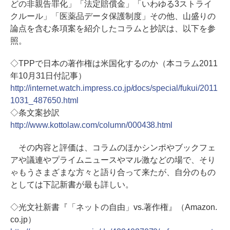
どの非親告罪化」「法定賠償金」「いわゆる3ストライ
クルール」「医薬品データ保護制度」その他、山盛りの
論点を含む条項案を紹介したコラムと抄訳は、以下を参
照。
◇TPPで日本の著作権は米国化するのか（本コラム2011
年10月31日付記事）
http://internet.watch.impress.co.jp/docs/special/fukui/2011
1031_487650.html
◇条文案抄訳
http://www.kottolaw.com/column/000438.html
その内容と評価は、コラムのほかシンポやブックフェ
アや議連やプライムニュースやマル激などの場で、そり
ゃもうさまざまな方々と語り合って来たが、自分のもの
としては下記新書が最も詳しい。
◇光文社新書『「ネットの自由」vs.著作権』（Amazon.
co.jp）