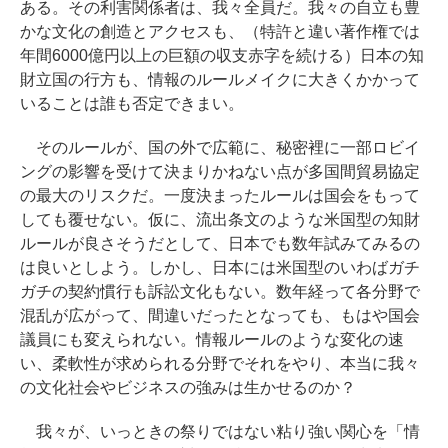
ある。その利害関係者は、我々全員だ。我々の自立も豊
かな文化の創造とアクセスも、（特許と違い著作権では
年間6000億円以上の巨額の収支赤字を続ける）日本の知
財立国の行方も、情報のルールメイクに大きくかかって
いることは誰も否定できまい。
そのルールが、国の外で広範に、秘密裡に一部ロビイ
ングの影響を受けて決まりかねない点が多国間貿易協定
の最大のリスクだ。一度決まったルールは国会をもって
しても覆せない。仮に、流出条文のような米国型の知財
ルールが良さそうだとして、日本でも数年試みてみるの
は良いとしよう。しかし、日本には米国型のいわばガチ
ガチの契約慣行も訴訟文化もない。数年経って各分野で
混乱が広がって、間違いだったとなっても、もはや国会
議員にも変えられない。情報ルールのような変化の速
い、柔軟性が求められる分野でそれをやり、本当に我々
の文化社会やビジネスの強みは生かせるのか？
我々が、いっときの祭りではない粘り強い関心を「情