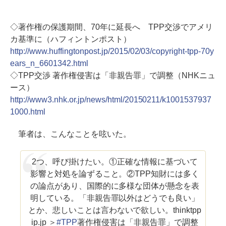
◇著作権の保護期間、70年に延長へ TPP交渉でアメリ
カ基準に（ハフィントンポスト）
http://www.huffingtonpost.jp/2015/02/03/copyright-tpp-70y
ears_n_6601342.html
◇TPP交渉 著作権侵害は「非親告罪」で調整（NHKニュ
ース）
http://www3.nhk.or.jp/news/html/20150211/k1001537937
1000.html
筆者は、こんなことを呟いた。
2つ、呼び掛けたい。①正確な情報に基づいて
影響と対処を論ずること。②TPP知財には多く
の論点があり、国際的に多様な団体が懸念を表
明している。「非親告罪以外はどうでも良い」
とか、悲しいことは言わないで欲しい。thinktpp
ip.jp ＞
#TPP
著作権侵害は「非親告罪」で調整