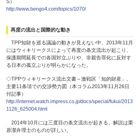
S）
http://www.bengo4.com/topics/1070/
再度の流出と国際的な動き
TPP知財を巡る議論の動きが見えない中、2013年11月
にはウィキリークスによって再度の条文流出が起こり、
保護期間延長での各国対立ぶりや、非親告罪化に反対す
る日本の孤立ぶりが明らかになった。
◇TPPウィキリークス流出文書～激戦区「知的財産」、
主要11条項での交渉勢力図（本コラム2013年11月26日
付記事）
http://internet.watch.impress.co.jp/docs/special/fukui/2013
1126_625004.html
2014年10月には三度目の条文流出が起きる。解説は栗
原潔弁理士のものが詳しい。