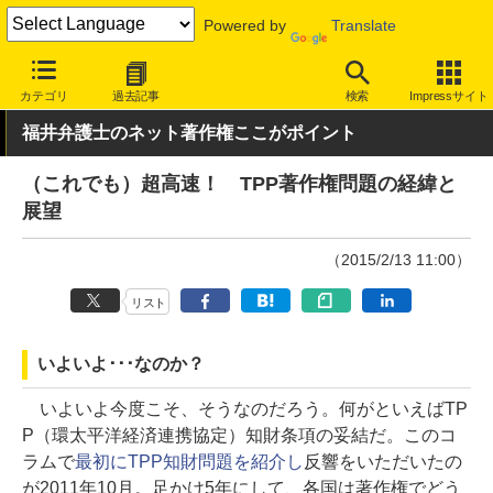
Powered by
Translate
INTERNET Watch
トピック
業界動向
著作権・知財
カテゴリ
過去記事
検索
Impressサイト
福井弁護士のネット著作権ここがポイント
（これでも）超高速！ TPP著作権問題の経緯と
展望
（2015/2/13 11:00）
リスト
いよいよ･･･なのか？
いよいよ今度こそ、そうなのだろう。何がといえばTP
P（環太平洋経済連携協定）知財条項の妥結だ。このコ
ラムで
最初にTPP知財問題を紹介し
反響をいただいたの
が2011年10月。足かけ5年にして、各国は著作権でどう