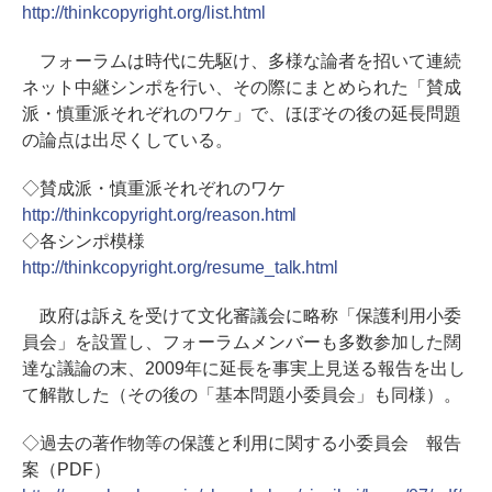
http://thinkcopyright.org/list.html
フォーラムは時代に先駆け、多様な論者を招いて連続
ネット中継シンポを行い、その際にまとめられた「賛成
派・慎重派それぞれのワケ」で、ほぼその後の延長問題
の論点は出尽くしている。
◇賛成派・慎重派それぞれのワケ
http://thinkcopyright.org/reason.html
◇各シンポ模様
http://thinkcopyright.org/resume_talk.html
政府は訴えを受けて文化審議会に略称「保護利用小委
員会」を設置し、フォーラムメンバーも多数参加した闊
達な議論の末、2009年に延長を事実上見送る報告を出し
て解散した（その後の「基本問題小委員会」も同様）。
◇過去の著作物等の保護と利用に関する小委員会 報告
案（PDF）