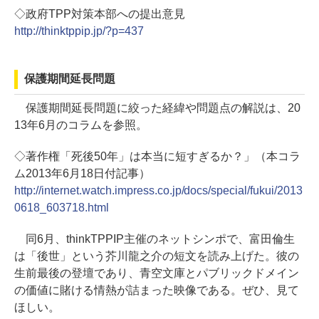
◇政府TPP対策本部への提出意見
http://thinktppip.jp/?p=437
保護期間延長問題
保護期間延長問題に絞った経緯や問題点の解説は、20
13年6月のコラムを参照。
◇著作権「死後50年」は本当に短すぎるか？」（本コラ
ム2013年6月18日付記事）
http://internet.watch.impress.co.jp/docs/special/fukui/2013
0618_603718.html
同6月、thinkTPPIP主催のネットシンポで、富田倫生
は「後世」という芥川龍之介の短文を読み上げた。彼の
生前最後の登壇であり、青空文庫とパブリックドメイン
の価値に賭ける情熱が詰まった映像である。ぜひ、見て
ほしい。