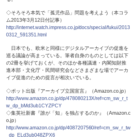
◇そろそろ本気で「孤児作品」問題を考えよう（本コラ
ム2013年3月12日付記事）
http://internet.watch.impress.co.jp/docs/special/fukui/2013
0312_591351.html
日本でも、欧米と同様にデジタルアーカイブの促進を
巡る議論が高まっている。筆者自身のものとしては以下
の2冊を挙げておくが、そのほか各種議連・内閣知財推
進本部・文化庁・民間研究会などさまざまな場でアーカ
イブ促進のための提言が相次いでいる。
◇ポット出版『アーカイブ立国宣言』（Amazon.co.jp）
http://www.amazon.co.jp/dp/478080213X/ref=cm_sw_r_t
w_dp_bMd3ub1CYZPCY
◇集英社新書『誰が「知」を独占するのか』（Amazon.c
o.jp）
http://www.amazon.co.jp/dp/4087207560/ref=cm_sw_r_tw
_dp_ELd3ub048ZPX6