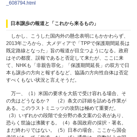
_608794.html
日本譲歩の報道と「これから来るもの」
しかし、こうした国内外の懸念表明にもかかわらず、
2013年ごろから、大メディアで「TPPで保護期間延長は
既定路線となった」旨の報道が目立つようになる。政府
はその都度、誤報であると否定して来たが、ここに来
て、NHKも「非親告罪化」「保護期間延長」の双方で日
本も譲歩の方向と報ずるなど、協議の方向性自体は否定
すべくもない状況と言えそうだ。
万一、（1）米国の要求を大筋で受け容れる場合、そ
の先はどうなるか？ （2）条文の詳細を詰める作業が
ある。このラストミニッツの攻防は極めて重要だ。
（3）いずれかの段階で全分野の条文案の公表があり、
恐らく世論は沸騰する。（4）各国政府の採択・署名。
まだ終わりではない。（5）日本の場合、ここから国会