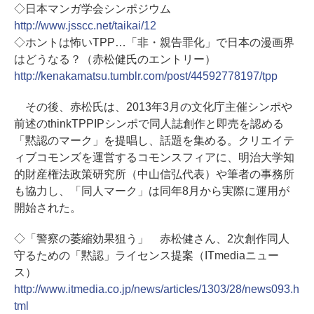
◇日本マンガ学会シンポジウム
http://www.jsscc.net/taikai/12
◇ホントは怖いTPP…「非・親告罪化」で日本の漫画界
はどうなる？（赤松健氏のエントリー）
http://kenakamatsu.tumblr.com/post/44592778197/tpp
その後、赤松氏は、2013年3月の文化庁主催シンポや
前述のthinkTPPIPシンポで同人誌創作と即売を認める
「黙認のマーク」を提唱し、話題を集める。クリエイテ
ィブコモンズを運営するコモンスフィアに、明治大学知
的財産権法政策研究所（中山信弘代表）や筆者の事務所
も協力し、「同人マーク」は同年8月から実際に運用が
開始された。
◇「警察の萎縮効果狙う」 赤松健さん、2次創作同人
守るための「黙認」ライセンス提案（ITmediaニュー
ス）
http://www.itmedia.co.jp/news/articles/1303/28/news093.h
tml