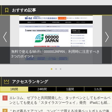
おすすめ記事
無料で使えるWi-Fi「00000JAPAN」利用時に注意すべき
3つのポイント
●
●
●
アクセスランキング
1時間
24時間
1週間
1カ月
エレコム、ゼブラと共同開発した、タッチペンとしてもボールペ
ンとしても使える「スタイラスツーウェイ」発売 iPadにも紙に
も、持ち替えずに書き込める
これぞ着るエアコン!! コンビニで買える冷凍ペットボトルで体