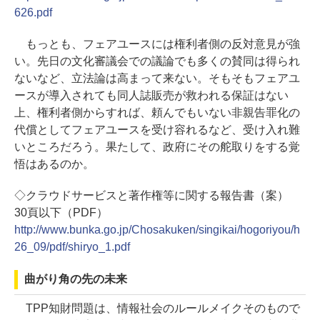
626.pdf
もっとも、フェアユースには権利者側の反対意見が強
い。先日の文化審議会での議論でも多くの賛同は得られ
ないなど、立法論は高まって来ない。そもそもフェアユ
ースが導入されても同人誌販売が救われる保証はない
上、権利者側からすれば、頼んでもいない非親告罪化の
代償としてフェアユースを受け容れるなど、受け入れ難
いところだろう。果たして、政府にその舵取りをする覚
悟はあるのか。
◇クラウドサービスと著作権等に関する報告書（案）
30頁以下（PDF）
http://www.bunka.go.jp/Chosakuken/singikai/hogoriyou/h
26_09/pdf/shiryo_1.pdf
曲がり角の先の未来
TPP知財問題は、情報社会のルールメイクそのもので