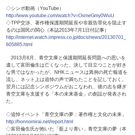
◇シンポ動画（YouTube）
http://www.youtube.com/watch?v=OsmeGmy0WuU
◇TPP交渉、著作権保護期間延長や非親告罪化を阻止す
るのは国民の関心（本誌2013年7月1日付記事）
http://internet.watch.impress.co.jp/docs/news/20130701_
605885.html
2013月8月、青空文庫と保護期間延長問題への思いを
遺して富田倫生は亡くなった。決して目立つことが好き
な男ではなかったが、NHKニュースは異例の死亡報道を
流し、ネット上は追悼の声で満ちたことを記しておく。
翌月には記念シンポジウムがおこなわれ、彼の志を継ぎ
青空文庫を支援する「本の未来基金」の創設が発表され
た。
◇追悼イベント「青空文庫の夢：著作権と文化の未来」
http://honnomirai.net/report.html
◇富田倫生氏が抱いた「藍より青い」青空文庫の夢（本