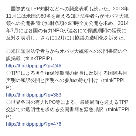
国際的なTPP知財などへの懸念表明も続いた。2013年
11月には米国の80名を超える知財法学者らがオバマ大統
領への公開書簡で知財条項の即時全文公開を求め、2014
年7月には各国の有力NPOが連名にて保護期間の延長に
反対を表明し、さらに12月には協議の透明化を訴えた。
◇米国知財法学者らからオバマ大統領への公開書簡の全
訳掲載（thinkTPPIP）
http://thinktppip.jp/?p=246
◇TPPによる著作権保護期間の延長に反対する国際共同
声明の和訳公開と声明への参加の呼び掛け（thinkTPPI
P）
http://thinktppip.jp/?p=383
◇世界各国の有力NPO等による、最終局面を迎えるTPP
交渉での透明性を求める公開書簡を緊急邦訳（thinkTPPI
P）
http://thinktppip.jp/?p=476