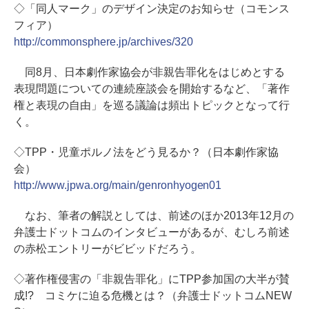
◇「同人マーク」のデザイン決定のお知らせ（コモンス
フィア）
http://commonsphere.jp/archives/320
同8月、日本劇作家協会が非親告罪化をはじめとする
表現問題についての連続座談会を開始するなど、「著作
権と表現の自由」を巡る議論は頻出トピックとなって行
く。
◇TPP・児童ポルノ法をどう見るか？（日本劇作家協
会）
http://www.jpwa.org/main/genronhyogen01
なお、筆者の解説としては、前述のほか2013年12月の
弁護士ドットコムのインタビューがあるが、むしろ前述
の赤松エントリーがビビッドだろう。
◇著作権侵害の「非親告罪化」にTPP参加国の大半が賛
成!? コミケに迫る危機とは？（弁護士ドットコムNEW