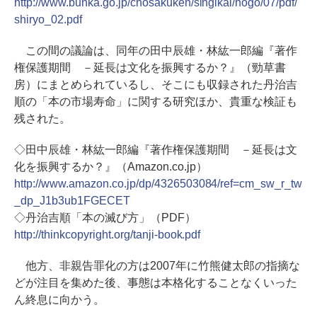
http://www.bunka.go.jp/chosakuken/singikai/hogo/07/pdf/
shiryo_02.pdf
この間の議論は、同年の田中辰雄・林紘一郎編『著作
権保護期間 －延長は文化を振興するか？』（勁草書
房）にまとめられているし、そこにも収録された丹治吉
順の「本の市場寿命」に関する研究ほか、貴重な検証も
残された。
◇田中辰雄・林紘一郎編『著作権保護期間 －延長は文
化を振興するか？』（Amazon.co.jp）
http://www.amazon.co.jp/dp/4326503084/ref=cm_sw_r_tw
_dp_J1b3ub1FGECET
◇丹治吉順「本の滅び方」（PDF）
http://thinkcopyright.org/tanji-book.pdf
他方、非親告罪化の方は2007年に竹熊健太郎の指摘な
どが注目を集めた後、事態は本格化することなくいった
ん終息に向かう。