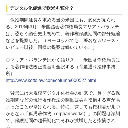
デジタル化促進で欧米も変化？
保護期間延長を求める当の米国にも、変化が見られ
る。2013年3月、米国議会著作権局長マリア・パランテ
は、恐らく議会史上初めて、著作権保護期間の部分短縮
などを提案した。（ヨーロッパでも、著名なガワーズ・
レビュー以後、同様の提案は続いている。）
◇マリア・パランテはかく語りき ―米国著作権局長に
よる著作権法改正提言を全訳する（骨董通り法律事務
所）
http://www.kottolaw.com/column/000527.html
背景には大規模デジタル化社会の到来で、長すぎる保
護期間などの現行著作権法の制度疲労を指摘する声が高
まったことが挙げられる。特に、探しても権利者が見つ
からない「孤児著作物（orphan works）」の問題は深刻
で、保護期間の超長期化でそれが激増したと指摘され
る。