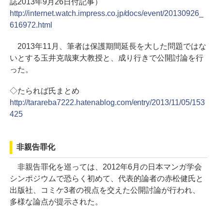
誌2013年9月26日付記事）
http://internet.watch.impress.co.jp/docs/event/20130926_
616972.html
2013年11月、筆者は保護期間延長を大した問題ではな
いとする玉井克哉東大教授と、成り行きで公開討論を行
った。
◇たられば氏まとめ
http://tarareba7222.hatenablog.com/entry/2013/11/05/153
425
非親告罪化
非親告罪化を巡っては、2012年6月の日本マンガ学会
シンポジウムで恐らく初めて、代表的論者の赤松健氏と
出版社、コミケ3者の視点を交えた公開討論が行われ、
多様な論点が提示された。