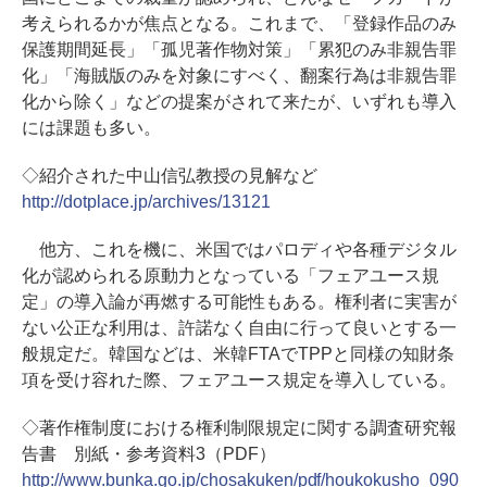
考えられるかが焦点となる。これまで、「登録作品のみ
保護期間延長」「孤児著作物対策」「累犯のみ非親告罪
化」「海賊版のみを対象にすべく、翻案行為は非親告罪
化から除く」などの提案がされて来たが、いずれも導入
には課題も多い。
◇紹介された中山信弘教授の見解など
http://dotplace.jp/archives/13121
他方、これを機に、米国ではパロディや各種デジタル
化が認められる原動力となっている「フェアユース規
定」の導入論が再燃する可能性もある。権利者に実害が
ない公正な利用は、許諾なく自由に行って良いとする一
般規定だ。韓国などは、米韓FTAでTPPと同様の知財条
項を受け容れた際、フェアユース規定を導入している。
◇著作権制度における権利制限規定に関する調査研究報
告書 別紙・参考資料3（PDF）
http://www.bunka.go.jp/chosakuken/pdf/houkokusho_090