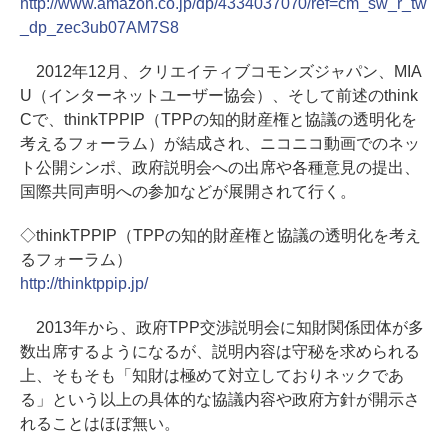
http://www.amazon.co.jp/dp/4334037070/ref=cm_sw_r_tw
_dp_zec3ub07AM7S8
2012年12月、クリエイティブコモンズジャパン、MIA
U（インターネットユーザー協会）、そして前述のthink
Cで、thinkTPPIP（TPPの知的財産権と協議の透明化を
考えるフォーラム）が結成され、ニコニコ動画でのネッ
ト公開シンポ、政府説明会への出席や各種意見の提出、
国際共同声明への参加などが展開されて行く。
◇thinkTPPIP（TPPの知的財産権と協議の透明化を考え
るフォーラム）
http://thinktppip.jp/
2013年から、政府TPP交渉説明会に知財関係団体が多
数出席するようになるが、説明内容は守秘を求められる
上、そもそも「知財は極めて対立しておりネックであ
る」という以上の具体的な協議内容や政府方針が開示さ
れることはほぼ無い。