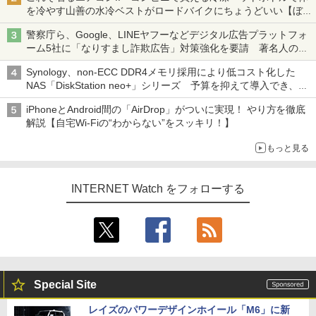
を冷やす山善の水冷ベストがロードバイクにちょうどいい【ぼっ
ち・ざ・ろーど！その14】【空いた時間でなにしてる？】
警察庁ら、Google、LINEヤフーなどデジタル広告プラットフォ
ーム5社に「なりすまし詐欺広告」対策強化を要請 著名人の写
真や映像を使った投資詐欺などへの対策として
Synology、non-ECC DDR4メモリ採用により低コスト化した
NAS「DiskStation neo+」シリーズ 予算を抑えて導入でき、
ECCメモリへのアップグレードも可能
iPhoneとAndroid間の「AirDrop」がついに実現！ やり方を徹底
解説【自宅Wi-Fiの“わからない”をスッキリ！】
もっと見る
INTERNET Watch をフォローする
Special Site
レイズのパワーデザインホイール「M6」に新