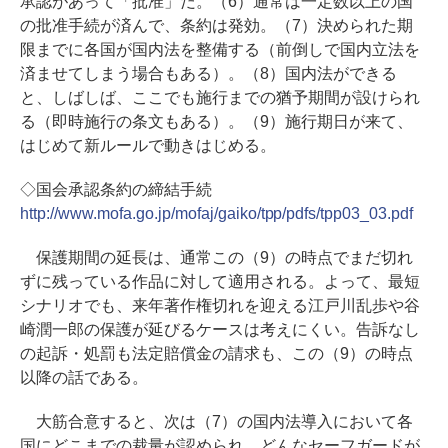
承認があって「批准」だ。（6）通常は一定数以上の国
の批准手続が済んで、条約は発効。（7）決められた期
限までに各国が国内法を整備する（前倒しで国内立法を
済ませてしまう場合もある）。（8）国内法ができる
と、しばしば、ここでも施行までの猶予期間が設けられ
る（即時施行の条文もある）。（9）施行期日が来て、
はじめて新ルールで動きはじめる。
◇国会承認条約の締結手続
http://www.mofa.go.jp/mofaj/gaiko/tpp/pdfs/tpp03_03.pdf
保護期間の延長は、通常この（9）の時点でまだ切れ
ずに残っている作品に対して適用される。よって、最短
シナリオでも、来年著作権切れを迎える江戸川乱歩や谷
崎潤一郎の保護が延びるケースは考えにくい。告訴なし
の起訴・処罰も法定賠償金の請求も、この（9）の時点
以降の話である。
大筋合意すると、次は（7）の国内法導入において各
国にどこまでの裁量が認められ、どんなセーフガードが