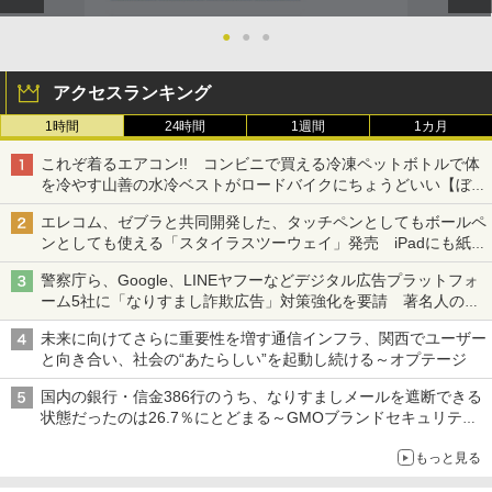
●
●
●
アクセスランキング
1時間
24時間
1週間
1カ月
これぞ着るエアコン!! コンビニで買える冷凍ペットボトルで体
を冷やす山善の水冷ベストがロードバイクにちょうどいい【ぼっ
ち・ざ・ろーど！その14】【空いた時間でなにしてる？】
エレコム、ゼブラと共同開発した、タッチペンとしてもボールペ
ンとしても使える「スタイラスツーウェイ」発売 iPadにも紙に
も、持ち替えずに書き込める
警察庁ら、Google、LINEヤフーなどデジタル広告プラットフォ
ーム5社に「なりすまし詐欺広告」対策強化を要請 著名人の写
真や映像を使った投資詐欺などへの対策として
未来に向けてさらに重要性を増す通信インフラ、関西でユーザー
と向き合い、社会の“あたらしい”を起動し続ける～オプテージ
国内の銀行・信金386行のうち、なりすましメールを遮断できる
状態だったのは26.7％にとどまる～GMOブランドセキュリティ
調査
もっと見る