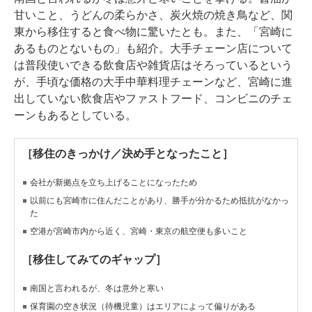
甘いこと、うどんの柔らかさ、炭火焼の焼き鳥など、関
東から移住すると食べ物に驚いたとも。また、「宮崎に
あるものとないもの」も紹介。大手チェーン店について
は普段使いできる飲食店や雑貨店はそろっているという
が、手頃な価格の大手中華料理チェーンなど、宮崎に進
出していない飲食店やファストフード、コンビニのチェ
ーンもあるとしている。
［移住のきっかけ／決め手となったこと］
会社が新拠点を立ち上げることになったため
以前にも宮崎市に住んだことがあり、勝手が分かるため抵抗がなかっ
た
空港が宮崎市内から近く、宮崎・東京の航空便も多いこと
［移住してみてのギャップ］
南国と言われるが、冬は意外と寒い
保育園の空き状況（待機児童）はエリアによって偏りがある