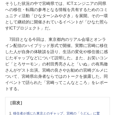
そうした状況の中で宮崎県では、ICTエンジニアの同県
への移住・転職の参考となる情報を共有するためのコミ
ュニティ活動「ひなターンみやざき」を展開。その一環
として継続的に開催されているイベントが「ひなた照ら
すICTプロジェクト」だ。
7回目となる今回は、東京都内のリアル会場とオンラ
イン配信のハイブリッド形式で開催。実際に宮崎に移住
した人が自身の体験談を語り、生活の変化や移住後に感
じたギャップなどについて説明した。また、お笑いコン
ビ「とろサーモン」の村田秀亮さんと「いぬ」の有馬徹
さんがゲスト出演。宮崎の良さやお勧めの宮崎グルメに
ついて、宮崎県出身者ならではのトークを披露した。同
イベントで語られた「宮崎ってこんなところ」をレポー
トする。
［目次］
移住者が感じた東京とのギャップ、宮崎の「うどん」に驚