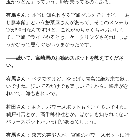
玉かうどん」っていう、卵が乗ってるのもある。
有馬さん：
本当に知られざる宮崎グルメですけど、「あ
じ豚本舗」という惣菜屋さんがあって。そこのメンチカ
ツが90円なんですけど、これがめちゃくちゃおいしく
て。宮崎でライブやるとき、ケータリングもそれにしよ
うかなって思うぐらいうまかったです。
――続いて、宮崎県のお勧めスポットを教えてくださ
い。
有馬さん：
ベタですけど、やっぱり青島に絶対来て欲し
いですね。歩いてるだけでも楽しいですから。海岸がき
れいで、海もきれいで。
村田さん：
あと、パワースポットもすごく多いですね。
鵜戸神宮とか、高千穂神社とか。ほかにも知られてない
パワースポットがいっぱいあるでしょう。
有馬さん：
東京の芸能人が、宮崎のパワースポットに行