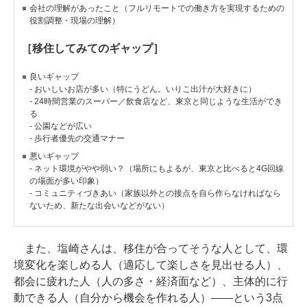
会社の理解があったこと（フルリモートでの働き方を実現するための
役割調整・現場の理解）
［移住してみてのギャップ］
良いギャップ
- おいしいお店が多い（特にうどん。いりこ出汁が大好きに）
- 24時間営業のスーパー／飲食店など、東京と同じような生活ができ
る
- 公園などが広い
- 歩行者優先の交通マナー
悪いギャップ
- ネット環境がやや弱い？（場所にもよるが、東京と比べると4G回線
の場面が多い印象）
- コミュニティづきあい（家族以外との接点を自ら作らなければなら
ないため、新たな出会いなどがない）
また、塩崎さんは、移住が合ってそうな人として、環
境変化を楽しめる人（適応して楽しさを見出せる人）、
都会に疲れた人（人の多さ・経済面など）、主体的に行
動できる人（自分から機会を作れる人）――という3点