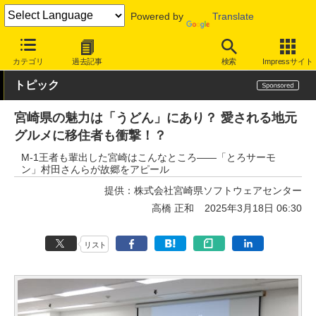
Powered by
Translate
INTERNET Watch
トピック
仕事/働き方
移住
カテゴリ
過去記事
検索
Impressサイト
トピック
宮崎県の魅力は「うどん」にあり？ 愛される地元
グルメに移住者も衝撃！？
M-1王者も輩出した宮崎はこんなところ――「とろサーモ
ン」村田さんらが故郷をアピール
提供：
株式会社宮崎県ソフトウェアセンター
高橋 正和
2025年3月18日 06:30
リスト