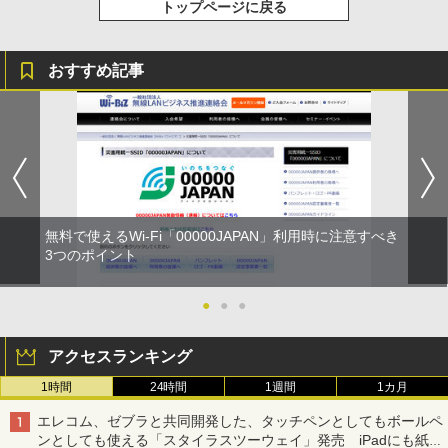
トップページに戻る
おすすめ記事
無料で使えるWi-Fi「00000JAPAN」利用時に注意すべき
3つのポイント
●
●
●
アクセスランキング
1時間
24時間
1週間
1カ月
エレコム、ゼブラと共同開発した、タッチペンとしてもボールペ
ンとしても使える「スタイラスツーウェイ」発売 iPadにも紙に