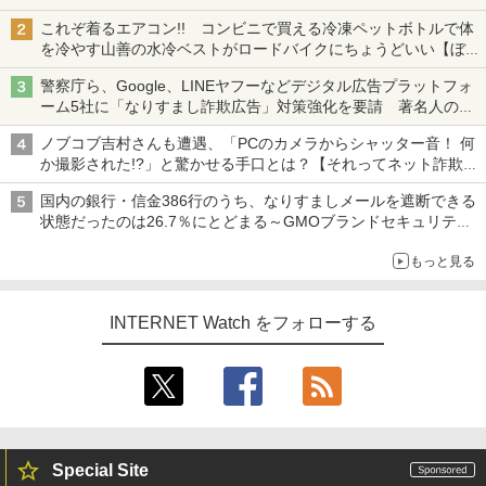
も、持ち替えずに書き込める
これぞ着るエアコン!! コンビニで買える冷凍ペットボトルで体
を冷やす山善の水冷ベストがロードバイクにちょうどいい【ぼっ
ち・ざ・ろーど！その14】【空いた時間でなにしてる？】
警察庁ら、Google、LINEヤフーなどデジタル広告プラットフォ
ーム5社に「なりすまし詐欺広告」対策強化を要請 著名人の写
真や映像を使った投資詐欺などへの対策として
ノブコブ吉村さんも遭遇、「PCのカメラからシャッター音！ 何
か撮影された!?」と驚かせる手口とは？【それってネット詐欺で
すよ！】
国内の銀行・信金386行のうち、なりすましメールを遮断できる
状態だったのは26.7％にとどまる～GMOブランドセキュリティ
調査
もっと見る
INTERNET Watch をフォローする
Special Site