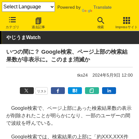
Powered by
Translate
INTERNET Watch
サービス/ソフト
サービス
検索
カテゴリ
過去記事
検索
Impressサイト
やじうまWatch
いつの間に？ Google検索、ページ上部の検索結
果数が非表示に。このまま消滅か
tks24
2024年5月9日 12:00
リスト
Google検索で、ページ上部にあった検索結果数の表示
が削除されたことが明らかになり、一部のユーザーの間
で波紋を呼んでいる。
Google検索では、検索結果の上部に「約XXX,XXX件