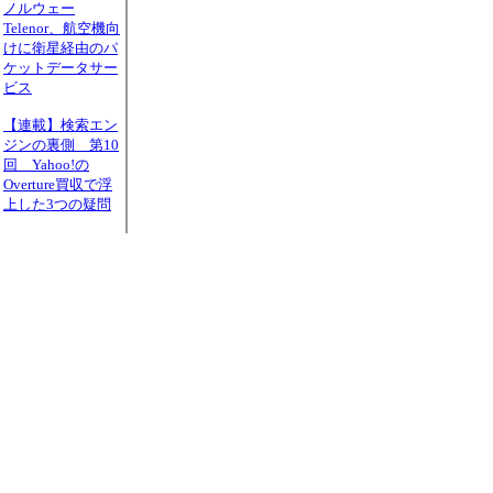
ノルウェー
Telenor、航空機向
けに衛星経由のパ
ケットデータサー
ビス
【連載】検索エン
ジンの裏側 第10
回 Yahoo!の
Overture買収で浮
上した3つの疑問