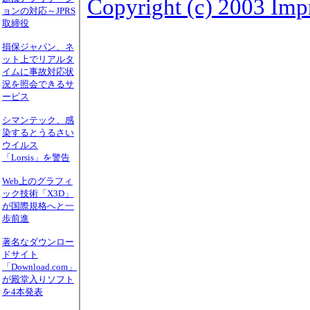
Copyright (c) 2003 Impr
ョンの対応～JPRS
取締役
損保ジャパン、ネ
ット上でリアルタ
イムに事故対応状
況を照会できるサ
ービス
シマンテック、感
染するとうるさい
ウイルス
「Lorsis」を警告
Web上のグラフィ
ック技術「X3D」
が国際規格へと一
歩前進
著名なダウンロー
ドサイト
「Download.com」
が殿堂入りソフト
を4本発表