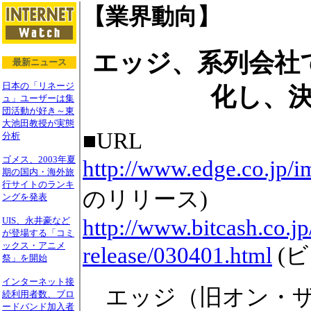
【業界動向】
エッジ、系列会社
最新ニュース
日本の「リネージ
化し、
ュ」ユーザーは集
団活動が好き～東
大池田教授が実態
■URL
分析
ゴメス、2003年夏
http://www.edge.co.jp/im
期の国内・海外旅
行サイトのランキ
のリリース)
ングを発表
http://www.bitcash.co.j
UIS、永井豪など
が登場する「コミ
ックス・アニメ
release/030401.html
(
祭」を開始
インターネット接
エッジ（旧オン・ザ・
続利用者数、ブロ
ードバンド加入者