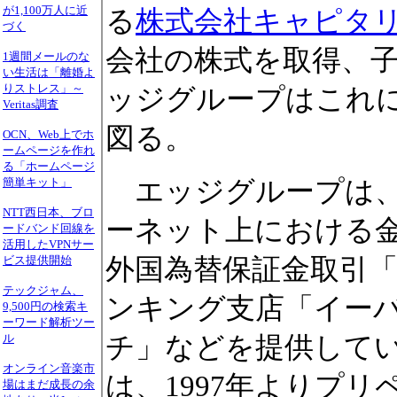
が1,100万人に近
る
株式会社キャピタ
づく
会社の株式を取得、
1週間メールのな
い生活は「離婚よ
りストレス」～
ッジグループはこれ
Veritas調査
図る。
OCN、Web上でホ
ームページを作れ
る「ホームページ
エッジグループは、
簡単キット」
NTT西日本、ブロ
ーネット上における
ードバンド回線を
活用したVPNサー
外国為替保証金取引「li
ビス提供開始
テックジャム、
ンキング支店「イー
9,500円の検索キ
ーワード解析ツー
チ」などを提供して
ル
オンライン音楽市
は、1997年よりプ
場はまだ成長の余