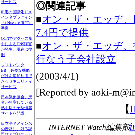
サービス
◎関連記事
IE用の国際化ドメ
■
オン・ザ・エッヂ、
イン名プラグイン
「i-Nav」がRFCに
準拠
7.4円で提供
OCNでアクセス集
■
オン・ザ・エッヂ、
中によるDNS障害
が発生。現在は復
旧
行なう子会社設立
ソフトバンク
BB、必要な機能
(2003/4/1)
だけを追加利用で
きるセキュリティ
サービス
[Reported by aoki-m@im
日本気象協会、患
者が急増している
【
熱中症の予防情報
サイトを開設
i
日本語ドメイン名
INTERNET Watch編集部
の普及に、残る課
題はアプリケーシ