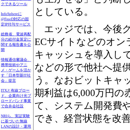
クできるツール
としている。
InfoSphereに
@FreeD対応の固
定IP付与サービス
エッジでは、今後グ
総務省、電波再配
ECサイトなどのオン
分の給付金算定に
関する報告書を公
開
キャッシュを導入して
情報通信審議会、
などの形で他社へ提
携帯技術やアニ
メ・ゲームを活か
す「日本型新IT社
う。なおビットキャッ
会」提言
期利益は6,000万
ITXと有線ブロー
ド、企業向け光ブ
ロードバンド事業
て、システム開発費
で合弁会社設
でき、経営状態を改
NRIら、実証実験
に基づいた無線
LANの設計・運用