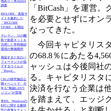
地あり～米Jupiter
「BitCash」を運
調査
BIGLOBE、直販サ
を必要とせずにオン
イトを集約した
「BIGLOBE
なってきた。
STORE」を開設
テレマン、31の離
島で衛星ネットを
今回キャピタリスタ
活用した常時接続
環境の整備構想
の68.8％にあたる4,
感染するとIEのパ
フォーマンスが低
ャッシュは今後同社
下するウイルス
「Bingd」
る。キャピタリスタ
CRLの研究施設公
開イベントで、今
決済を行なう企業は
年も“無線LANラ
ジコン”が登場
を踏まえて、エッジ
米ISS、Windowsの
RPCに関する脆弱
も生かせる」と判断
性の有無をチェッ