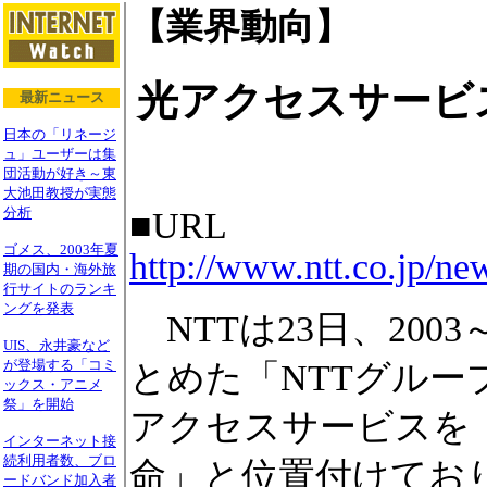
【業界動向】
光アクセスサービ
最新ニュース
日本の「リネージ
ュ」ユーザーは集
団活動が好き～東
大池田教授が実態
分析
■URL
ゴメス、2003年夏
http://www.ntt.co.jp/n
期の国内・海外旅
行サイトのランキ
ングを発表
NTTは23日、200
UIS、永井豪など
が登場する「コミ
とめた「NTTグルー
ックス・アニメ
祭」を開始
アクセスサービスを
インターネット接
続利用者数、ブロ
命」と位置付けてお
ードバンド加入者