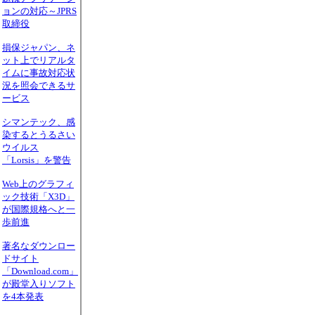
ョンの対応～JPRS
取締役
損保ジャパン、ネ
ット上でリアルタ
イムに事故対応状
況を照会できるサ
ービス
シマンテック、感
染するとうるさい
ウイルス
「Lorsis」を警告
Web上のグラフィ
ック技術「X3D」
が国際規格へと一
歩前進
著名なダウンロー
ドサイト
「Download.com」
が殿堂入りソフト
を4本発表