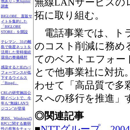
無線LANサービス
地あり～米Jupiter
調査
拓に取り組む。
BIGLOBE、直販サ
イトを集約した
「BIGLOBE
電話事業では、トラ
STORE」を開設
テレマン、31の離
のコスト削減に務める
島で衛星ネットを
活用した常時接続
てのベストエフォー
環境の整備構想
感染するとIEのパ
とで他事業社に対抗
フォーマンスが低
下するウイルス
わせて「高品質で多彩
「Bingd」
CRLの研究施設公
スへの移行を推進」
開イベントで、今
年も“無線LANラ
ジコン”が登場
◎関連記事
米ISS、Windowsの
RPCに関する脆弱
■
NTTグループ、20
性の有無をチェッ