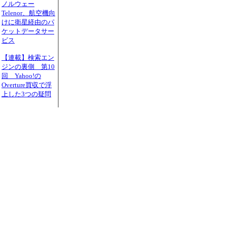
ノルウェー
Telenor、航空機向
けに衛星経由のパ
ケットデータサー
ビス
【連載】検索エン
ジンの裏側 第10
回 Yahoo!の
Overture買収で浮
上した3つの疑問