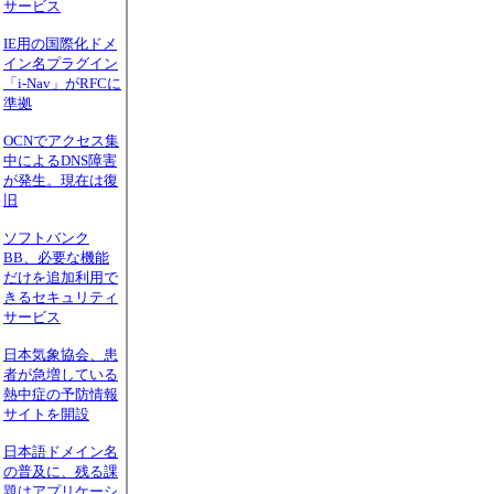
サービス
IE用の国際化ドメ
イン名プラグイン
「i-Nav」がRFCに
準拠
OCNでアクセス集
中によるDNS障害
が発生。現在は復
旧
ソフトバンク
BB、必要な機能
だけを追加利用で
きるセキュリティ
サービス
日本気象協会、患
者が急増している
熱中症の予防情報
サイトを開設
日本語ドメイン名
の普及に、残る課
題はアプリケーシ