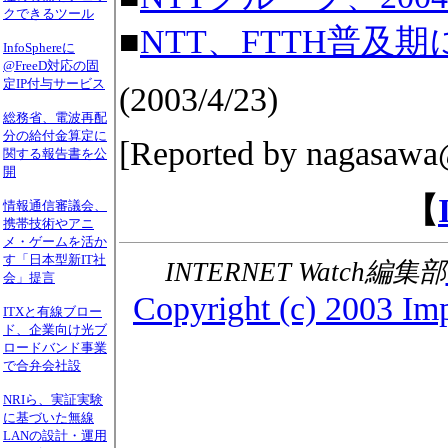
クできるツール
■
NTT、FTTH普
InfoSphereに
@FreeD対応の固
定IP付与サービス
(2003/4/23)
総務省、電波再配
分の給付金算定に
[Reported by nagasawa
関する報告書を公
開
【
情報通信審議会、
携帯技術やアニ
メ・ゲームを活か
す「日本型新IT社
INTERNET Watch編集部
会」提言
Copyright (c) 2003 Imp
ITXと有線ブロー
ド、企業向け光ブ
ロードバンド事業
で合弁会社設
NRIら、実証実験
に基づいた無線
LANの設計・運用