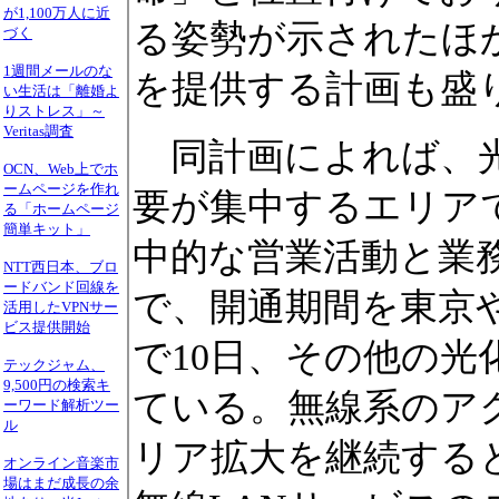
が1,100万人に近
る姿勢が示されたほ
づく
1週間メールのな
を提供する計画も盛
い生活は「離婚よ
りストレス」～
Veritas調査
同計画によれば、光
OCN、Web上でホ
ームページを作れ
要が集中するエリア
る「ホームページ
簡単キット」
中的な営業活動と業
NTT西日本、ブロ
ードバンド回線を
で、開通期間を東京
活用したVPNサー
ビス提供開始
で10日、その他の光
テックジャム、
9,500円の検索キ
ている。無線系のア
ーワード解析ツー
ル
リア拡大を継続する
オンライン音楽市
場はまだ成長の余