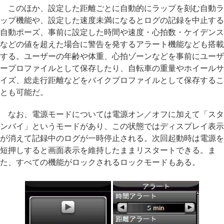
このほか、設定した距離ごとに自動的にラップを刻む自動ラ
ップ機能や、設定した速度未満になるとログの記録を中止する
自動ポーズ、事前に設定した時間や速度・心拍数・ケイデンス
などの値を超えた場合に警告を発するアラート機能なども搭載
する。ユーザーの年齢や体重、心拍ゾーンなどを事前にユーザ
ープロファイルとして保存したり、自転車の重量やホイールサ
イズ、総走行距離などをバイクプロファイルとして保存するこ
とも可能だ。
なお、電源モードについては電源オン／オフに加えて「スタ
ンバイ」というモードがあり、この状態ではディスプレイ表示
が消えて記録中のログが一時停止される。次回起動時は電源を
短押しすると画面表示を維持したままリスタートできる。ま
た、すべての機能がロックされるロックモードもある。