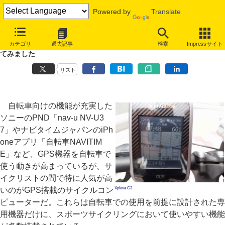
Powered by
Translate
趣味のインターネット地図ウォッチ
カテゴリ
過去記事
検索
Impressサイト
第118回：お手ごろGPSサイクルコンピューター「Xplova G3」を使っ
てみました
リスト
自転車向けの機能が充実した
ソニーのPND「nav-u NV-U3
7」やナビタイムジャパンのiPh
oneアプリ「自転車NAVITIM
E」など、GPS機器を自転車で
使う動きが高まっているが、サ
イクリストの間で特に人気が高
いのがGPS搭載のサイクルコン
Xplova G3
ピューターだ。これらは自転車での使用を前提に設計された専
用機器だけに、スポーツサイクリングにおいて使いやすい機能