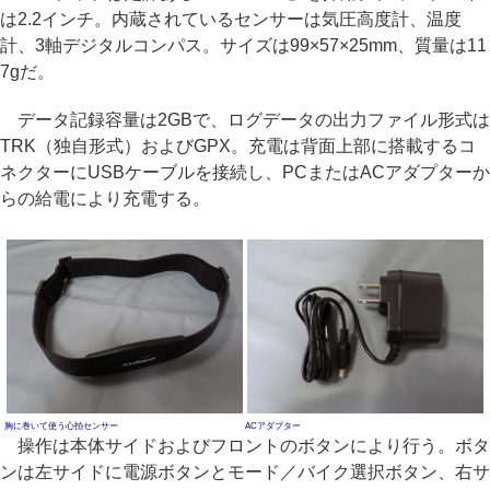
は2.2インチ。内蔵されているセンサーは気圧高度計、温度
計、3軸デジタルコンパス。サイズは99×57×25mm、質量は11
7gだ。
データ記録容量は2GBで、ログデータの出力ファイル形式は
TRK（独自形式）およびGPX。充電は背面上部に搭載するコ
ネクターにUSBケーブルを接続し、PCまたはACアダプターか
らの給電により充電する。
胸に巻いて使う心拍センサー
ACアダプター
操作は本体サイドおよびフロントのボタンにより行う。ボタ
ンは左サイドに電源ボタンとモード／バイク選択ボタン、右サ