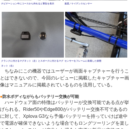
ナビゲーション中にコースから外れると警告を表示
速度／ケイデンスセンサー
クランクに付けるマグネット（左）とスポークに付けるマグ
センサーをフレームに装着した状態
ネット（右）
ちなみにこの機器ではユーザーが画面キャプチャーを行うこ
とはできないので、今回のレビューに掲載したキャプチャー画
像はマニュアルに掲載されているものを流用している。
●
防水ボディながらもバッテリー交換が可能
ハードウェア面の特徴はバッテリーが交換可能である点が挙
げられる。Rider50やEdge800がバッテリー交換不可であるの
に対して、Xplova G3なら予備バッテリーを持っていけば途中
で電源が確保できないような場合でもロングツーリングを楽し