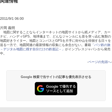
関連情報
2011/9/1 06:00
片岡 義明
地図に関することならインターネットの地図サイトから紙メディア、カー
ナビ、ハンディGPS、地球儀まで、どんなジャンルにも首を突っ込む無類の
地図好きライター。地図とコンパスとGPSを片手に街や山を徘徊する日々を
送る一方で、地図関連の最新情報の収集にも余念がない。書籍
「パソ鉄の旅
－デジタル地図に残す自分だけの鉄道記－」
がインプレスジャパンから発売
中。
-
ページの先頭へ
-
Google 検索で当サイトの記事を優先表示させる