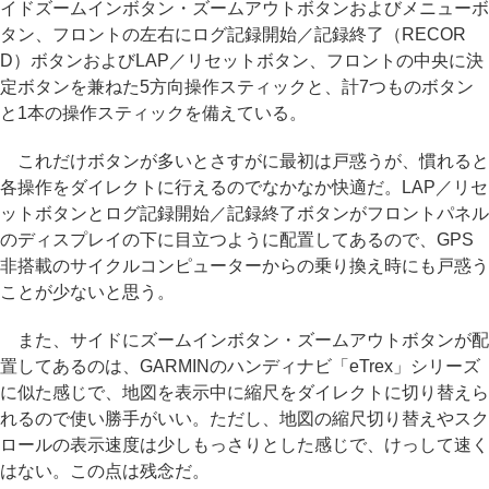
イドズームインボタン・ズームアウトボタンおよびメニューボ
タン、フロントの左右にログ記録開始／記録終了（RECOR
D）ボタンおよびLAP／リセットボタン、フロントの中央に決
定ボタンを兼ねた5方向操作スティックと、計7つものボタン
と1本の操作スティックを備えている。
これだけボタンが多いとさすがに最初は戸惑うが、慣れると
各操作をダイレクトに行えるのでなかなか快適だ。LAP／リセ
ットボタンとログ記録開始／記録終了ボタンがフロントパネル
のディスプレイの下に目立つように配置してあるので、GPS
非搭載のサイクルコンピューターからの乗り換え時にも戸惑う
ことが少ないと思う。
また、サイドにズームインボタン・ズームアウトボタンが配
置してあるのは、GARMINのハンディナビ「eTrex」シリーズ
に似た感じで、地図を表示中に縮尺をダイレクトに切り替えら
れるので使い勝手がいい。ただし、地図の縮尺切り替えやスク
ロールの表示速度は少しもっさりとした感じで、けっして速く
はない。この点は残念だ。