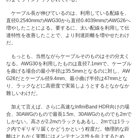
ケーブル長が伸びているのは、利用している配線を、
直径0.2540mmのAWG30から直径0.4039mmのAWG26へ
増やしたことによる。要するに、太い配線を利用して伝
達特性を改善したことで、より到達距離を増やせたわけ
だ。
もっとも、当然ながらケーブルそのものはその分太く
なる。AWG30を利用したものは直径7.1mmで、ケーブル
を曲げる場合の最小半径は35.5mmとなるのに対し、AW
G26だとケーブル径9.4mm、最小曲げ半径は47mmとな
り、ラックなどに高密度で実装しようとするとなかなか
難しいわけだ。
加えて言えば、さらに高速なInfiniBand HDR向けの場
合、30AWGのもので最長1.5m、30AWGのものでも2mで
しかない。高さが2.2mのラックもあるし、2mでは1ラッ
ク内でギリギリ届くかどうかという程度だ。物理的な距
離はともかく実際にはメンテナンス性を向上するため