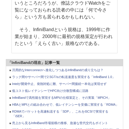
いうところだろうが、僚誌クラウドWatchをご
覧になっておられる読者の中には「何で今さ
ら」という方も居られるかもしれない。
そう、InfiniBandという規格は、1999年に作
業が始まり、2000年に最初の規格策定が行われ
たという「えらく古い」規格なのである。
「InfiniBandの現在」記事一覧
汎用的なInterconnectへ進化しつつあるInfiniBandの成り立ちは？
ラック間やサーバー間で2.5GT/sの転送速度を実現する「InfiniBand 1.0」
Intelが開発中止、発熱対処に難、サーバー間接続一本化は実現せず
低コスト低レイテンシーでHPC向け分散型構成に活路
InfiniBandで高性能を実現するMPIの仕様策定と、その実装「MPICH」
HBAとMPIとの組み合わせで、低レイテンシーを安価に実現する「RDMA」
RDMAでパケットを高速転送する「SDP」、これをiSCSIで実現する
「iSER」
売上から見るInfiniBand市場規模の推移、急速な世代交代もポイント