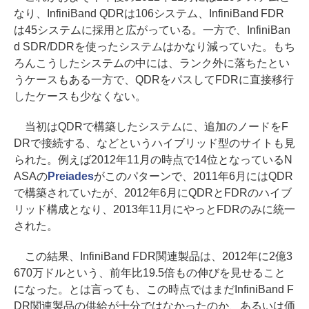
なり、InfiniBand QDRは106システム、InfiniBand FDR
は45システムに採用と広がっている。一方で、InfiniBan
d SDR/DDRを使ったシステムはかなり減っていた。もち
ろんこうしたシステムの中には、ランク外に落ちたとい
うケースもある一方で、QDRをパスしてFDRに直接移行
したケースも少なくない。
当初はQDRで構築したシステムに、追加のノードをF
DRで接続する、などというハイブリッド型のサイトも見
られた。例えば2012年11月の時点で14位となっているN
ASAの
Preiades
がこのパターンで、2011年6月にはQDR
で構築されていたが、2012年6月にQDRとFDRのハイブ
リッド構成となり、2013年11月にやっとFDRのみに統一
された。
この結果、InfiniBand FDR関連製品は、2012年に2億3
670万ドルという、前年比19.5倍もの伸びを見せること
になった。とは言っても、この時点ではまだInfiniBand F
DR関連製品の供給が十分ではなかったのか、あるいは価