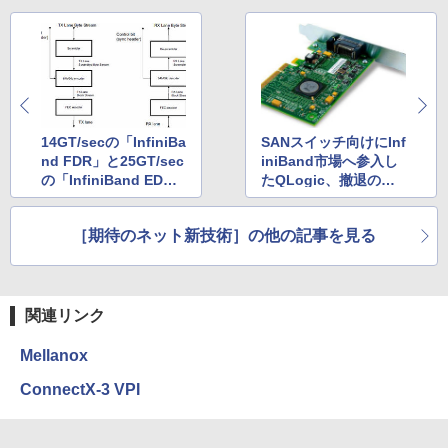
14GT/secの「InfiniBa
SANスイッチ向けにInf
nd FDR」と25GT/sec
iniBand市場へ参入し
の「InfiniBand ED
たQLogic、撤退の
R」、64b66b採用によ
後、2006年にはHCA
るエラー増には「FE
向けに再参入
［期待のネット新技術］の他の記事を見る
C」で対応
関連リンク
Mellanox
ConnectX-3 VPI