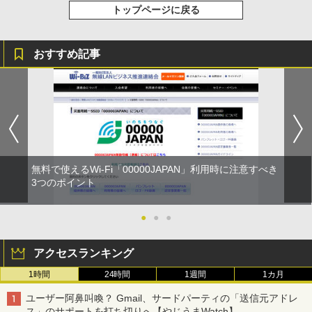
トップページに戻る
おすすめ記事
無料で使えるWi-Fi「00000JAPAN」利用時に注意すべき
3つのポイント
●
●
●
アクセスランキング
1時間
24時間
1週間
1カ月
ユーザー阿鼻叫喚？ Gmail、サードパーティの「送信元アドレ
ス」のサポートを打ち切りへ【やじうまWatch】