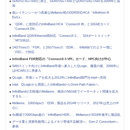
SDRの2.5GT/secに加え、DDRの5GT/secとQDRの10GT/secを2004年に追
加
低レイテンシ―かつ高速なMellanox初のDDR対応HCA「InfiniHost III
Ex/Lx」
「QDR」に初対応のInfiniBand HCA「ConnectX IB」と10GbEカード
「ConnectX EN」
InfiniBand QDR/Ethernet両対応「ConnectX-2」、324ポートスイッチ
「MTS3610」
14GT/secの「FDR」と25GT/secの「EDR」、64b66bでのエラー増に
「FEC」で対応
InfiniBand FDR対応の「ConnectX-3 VPI」カード、HPC向けが中心
SANスイッチ向けにInfiniBand市場へ参入したQLogic、撤退の後、2006年に
はHCA向けに再参入
QLogic、市場シェアを拡大も2012年にInfiniBand部門をIntelへ売却
Intel、QLogicから買収したInfiniBandからOmni-Path Fabricへ
InfiniBandが主戦場のMellanox、独自の56GbEでイーサーネット関連を拡大
するも……
Mellanox、100Gbpsの「EDR」製品を2014年リリース、2017年は売上の中
心に
4x構成で200Gbps超の「InfiniBand HDR」、Mellanoxが2018年後半に製品化
データ量と演算性能増によるメモリ帯域不足解消へ、Gen-Z Consortiumへ
参画