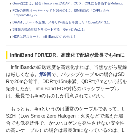
Gen-Zに加え、競合InterconnectのCAPI、CCIX、CXLにも参画するMellanox
PCIeの処理オーバーヘッドを36分の1に、IBM独自の「CAPI」から
「OpenCAPI」へ
DRAMサポートを追加、メモリI/F統合も考慮した「OpenCAPI 3.1」
3種類の接続形態をサポートする「Gen-Z Ver.1.1」
HDRは好スタート、InfiniBandのこの先は？
InfiniBand FDR/EDR、高速化で配線が最長でも4mに
InfiniBandの転送速度を高速化すれば、当然ながら配線
は厳しくなる。
第9回
で、パッシブケーブルの場合はSD
Rで20m台前半、DDRで15m未満、QDRで7mという話を
紹介したが、InfiniBand FDR対応のパッシブケーブル
は、最長でも4mのものしか用意されていない。
もっとも、4mというのは通常のケーブルであって、L
SZH（Low Smoke Zero Halogen：火災などで燃えた場
合でも低発煙性で、かつハロゲンを発生させない安全性
の高いケーブル）の場合は最長3mになっているのは、L