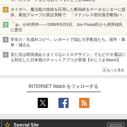
タイガー、魔法瓶の技術を応用した断熱材をデータセンターに提
供、東急グループの実証実験で 「ステンレス密封真空断熱パネ
ル TIVIP」
「.jp」が40周年――1986年8月5日、Jon Postel氏から村井純氏
に委任
学生の「生成AIコピペ」レポートで悩む大学教員たち。留年・落
単・減点も
見た目は既視感ありまくりなレトロデザイン、でもビデオ通話に
も対応した日本発のチャットアプリが登場【やじうまWatch】
もっと見る
INTERNET Watch をフォローする
Special Site