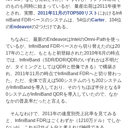
のものも同時に始まっているが、量産出荷は2011年後半
とされ、実際、
2011年11月のTOP500リスト
におけるInfi
niBand FDRベースのシステムは、54位の
Carter
、104位
の
Endeavor
の2つだけである。
ちなみに、最新のEndeavorはIntelのOmni-Pathを使っ
ているが、InfiniBand FDRベースから切り替えたのは20
17年のことだ。もともと初登録された2010年6月の時点
では、InfiniBand（SDR/DDR/QDRのいずれかは不明だ
が、タイミングとしてはQDRと想像できる）で構築さ
れ、2011年11月の時点でInfiniBand FDRへと切り替わっ
た。ただ、全体で言えば500システムのうち202システム
がInfiniBandを導入しており、そのうちほぼ半分となる9
0システムがInfiniBand QDRを導入していたので、なか
なかの普及率だったと言える。
そんなわけで、2011年の速度別売上比率を見てみる
と、InfiniBand FDRはごくわずか（1210万ドル）でしか
ないが、これが2サイト分と考えれば納得できる。