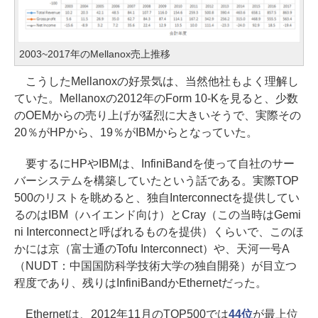
2003~2017年のMellanox売上推移
こうしたMellanoxの好景気は、当然他社もよく理解し
ていた。Mellanoxの2012年のForm 10-Kを見ると、少数
のOEMからの売り上げが猛烈に大きいそうで、実際その
20％がHPから、19％がIBMからとなっていた。
要するにHPやIBMは、InfiniBandを使って自社のサー
バーシステムを構築していたという話である。実際TOP
500のリストを眺めると、独自Interconnectを提供してい
るのはIBM（ハイエンド向け）とCray（この当時はGemi
ni Interconnectと呼ばれるものを提供）くらいで、このほ
かには京（富士通のTofu Interconnect）や、天河一号A
（NUDT：中国国防科学技術大学の独自開発）が目立つ
程度であり、残りはInfiniBandかEthernetだった。
Ethernetは、2012年11月のTOP500では
44位
が最上位