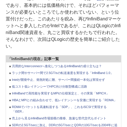
であり、基本的には低価格向けで、それほどパフォーマ
ンスが必要ないところでしか使われていない、という位
置付けだった。このあたりを睨み、再びInfiniBandマーケ
ットへと参入したのがIntelであるが、これはQLogicのInfi
niBand関連資産を、丸ごと買収するかたちで行われた。
そんなわけで、次回はQLogicの歴史を簡単にご紹介した
い。
「InfiniBandの現在」記事一覧
汎用的なInterconnectへ進化しつつあるInfiniBandの成り立ちは？
ラック間やサーバー間で2.5GT/sの転送速度を実現する「InfiniBand 1.0」
Intelが開発中止、発熱対処に難、サーバー間接続一本化は実現せず
低コスト低レイテンシーでHPC向け分散型構成に活路
InfiniBandで高性能を実現するMPIの仕様策定と、その実装「MPICH」
HBAとMPIとの組み合わせで、低レイテンシーを安価に実現する「RDMA」
RDMAでパケットを高速転送する「SDP」、これをiSCSIで実現する
「iSER」
売上から見るInfiniBand市場規模の推移、急速な世代交代もポイント
SDRの2.5GT/secに加え、DDRの5GT/secとQDRの10GT/secを2004年に追