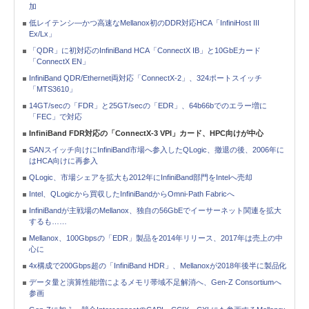
加
低レイテンシ―かつ高速なMellanox初のDDR対応HCA「InfiniHost III
Ex/Lx」
「QDR」に初対応のInfiniBand HCA「ConnectX IB」と10GbEカード
「ConnectX EN」
InfiniBand QDR/Ethernet両対応「ConnectX-2」、324ポートスイッチ
「MTS3610」
14GT/secの「FDR」と25GT/secの「EDR」、64b66bでのエラー増に
「FEC」で対応
InfiniBand FDR対応の「ConnectX-3 VPI」カード、HPC向けが中心
SANスイッチ向けにInfiniBand市場へ参入したQLogic、撤退の後、2006年に
はHCA向けに再参入
QLogic、市場シェアを拡大も2012年にInfiniBand部門をIntelへ売却
Intel、QLogicから買収したInfiniBandからOmni-Path Fabricへ
InfiniBandが主戦場のMellanox、独自の56GbEでイーサーネット関連を拡大
するも……
Mellanox、100Gbpsの「EDR」製品を2014年リリース、2017年は売上の中
心に
4x構成で200Gbps超の「InfiniBand HDR」、Mellanoxが2018年後半に製品化
データ量と演算性能増によるメモリ帯域不足解消へ、Gen-Z Consortiumへ
参画