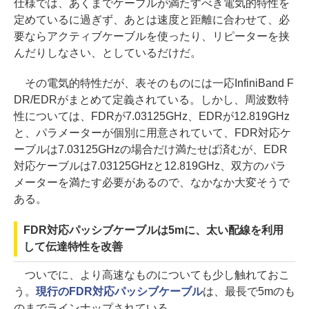
仕様では、あくまでケーブルが満たすべき電気的特性を
定めているに過ぎず、あとは速度と距離に合わせて、必
要ならアクティブケーブルを使ったり、リピーターを挟
んだりしなさい、としているだけだ。
その電気的特性だが、表そのものには一応InfiniBand F
DR/EDRがまとめて定義されている。しかし、周波数特
性については、FDRが7.03125GHz、EDRが12.819GHz
と、パラメーターが個別に用意されていて、FDR対応ケ
ーブルは7.03125GHzの場合だけ満たせば済むが、EDR
対応ケーブルは7.03125GHzと12.819GHz、双方のパラ
メーターを満たす必要があるので、なかなか大変そうで
ある。
FDR対応パッシブケーブルは5mに、太い配線を利用
して伝達特性を改善
ついでに、より高速なものについても少し触れておこ
う。
現行のFDR対応パッシブケーブル
は、最長で5mのも
のまでラインナップされている。