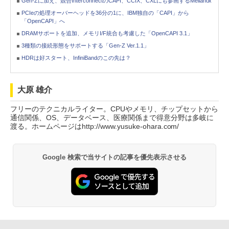
Gen-Zに加え、競合InterconnectのCAPI、CCIX、CXLにも参画するMellanox
PCIeの処理オーバーヘッドを36分の1に、IBM独自の「CAPI」から
「OpenCAPI」へ
DRAMサポートを追加、メモリI/F統合も考慮した「OpenCAPI 3.1」
3種類の接続形態をサポートする「Gen-Z Ver.1.1」
HDRは好スタート、InfiniBandのこの先は？
大原 雄介
フリーのテクニカルライター。CPUやメモリ、チップセットから
通信関係、OS、データベース、医療関係まで得意分野は多岐に
渡る。ホームページはhttp://www.yusuke-ohara.com/
Google 検索で当サイトの記事を優先表示させる