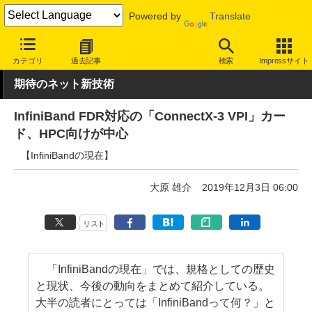
Powered by
Translate
INTERNET Watch
トピック
業界動向
技術/規格
カテゴリ
過去記事
検索
Impressサイト
期待のネット新技術
InfiniBand FDR対応の「ConnectX-3 VPI」カー
ド、HPC向けが中心
【InfiniBandの現在】
大原 雄介
2019年12月3日 06:00
リスト
「InfiniBandの現在」では、規格としての歴史
と現状、今後の動向をまとめて紹介している。
大半の読者にとっては「InfiniBandって何？」と