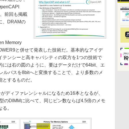
enCAPI
は、前回も掲載
、DRAMの
n Memory
BMがPOWER9と併せて発表した技術だ。基本的なアイデ
イテンシーと高キャパシティの双方を1つの技術で
には右の図のように、要はデータだけで64bit、エ
ラレルバスを8bitへと変換することで、より多数のメ
能とするものだ。
号がディファレンシャルになるため16本となるが、
来型のDIMMに比べて、同じピン数ならば4.5倍のメモ
なる。