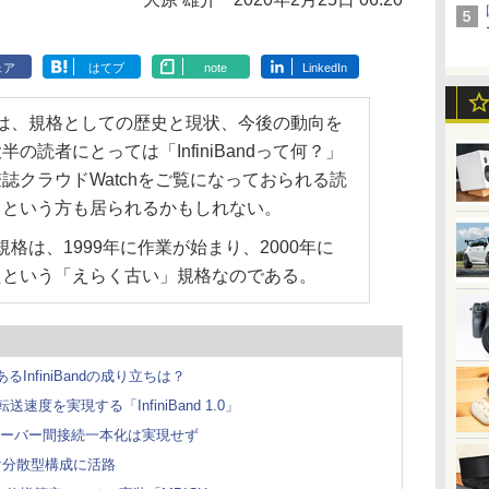
ェア
はてブ
note
LinkedIn
在」では、規格としての歴史と現状、今後の動向を
の読者にとっては「InfiniBandって何？」
誌クラウドWatchをご覧になっておられる読
」という方も居られるかもしれない。
いう規格は、1999年に作業が始まり、2000年に
たという「えらく古い」規格なのである。
あるInfiniBandの成り立ちは？
速度を実現する「InfiniBand 1.0」
、サーバー間接続一本化は実現せず
け分散型構成に活路