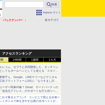
Impress サイト
全カテゴリ
バックナンバー
アクセスランキング
時間
24時間
1週間
1カ月
エレコム、ゼブラと共同開発した、タッチペン
としてもボールペンとしても使える「スタイラ
スツーウェイ」発売 iPadにも紙にも、持ち替
警察庁ら、Google、LINEヤフーなどデジタル
えずに書き込める
広告プラットフォーム5社に「なりすまし詐欺
広告」対策強化を要請 著名人の写真や映像を
ユーザー阿鼻叫喚？ Gmail、サードパーティの
使った投資詐欺などへの対策として
「送信元アドレス」のサポートを打ち切りへ
【やじうまWatch】
これぞ着るエアコン!! コンビニで買える冷凍ペ
ットボトルで体を冷やす山善の水冷ベストがロ
ードバイクにちょうどいい【ぼっち・ざ・ろー