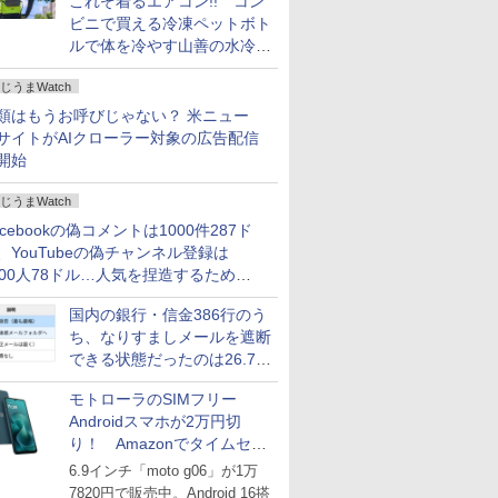
これぞ着るエアコン!! コン
ビニで買える冷凍ペットボト
ルで体を冷やす山善の水冷ベ
ストがロードバイクにちょう
じうまWatch
どいい【ぼっち・ざ・ろー
ど！その14】
類はもうお呼びじゃない？ 米ニュー
サイトがAIクローラー対象の広告配信
開始
じうまWatch
acebookの偽コメントは1000件287ド
、YouTubeの偽チャンネル登録は
000人78ドル…人気を捏造するための
格リストが公開中
国内の銀行・信金386行のう
ち、なりすましメールを遮断
できる状態だったのは26.7％
にとどまる～GMOブランド
モトローラのSIMフリー
セキュリティ調査
Androidスマホが2万円切
り！ Amazonでタイムセー
ル
6.9インチ「moto g06」が1万
7820円で販売中。Android 16搭