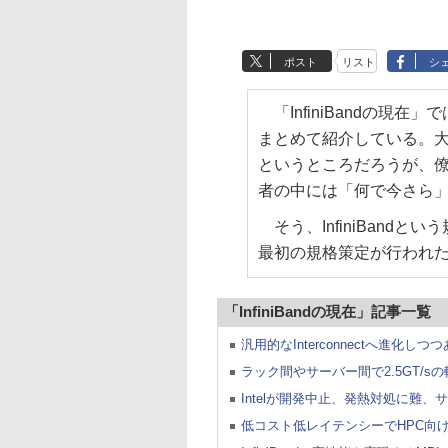
ポスト
リスト
シ
「InfiniBandの現
まとめて紹介している。大半
というところだろうが、僚
者の中には「何で今さら
そう、InfiniBandと
最初の規格策定が行われ
「InfiniBandの現在」記事一覧
汎用的なInterconnectへ進化しつつ
ラック間やサーバー間で2.5GT/sの転送
Intelが開発中止、発熱対処に難
低コスト低レイテンシーでHPC向