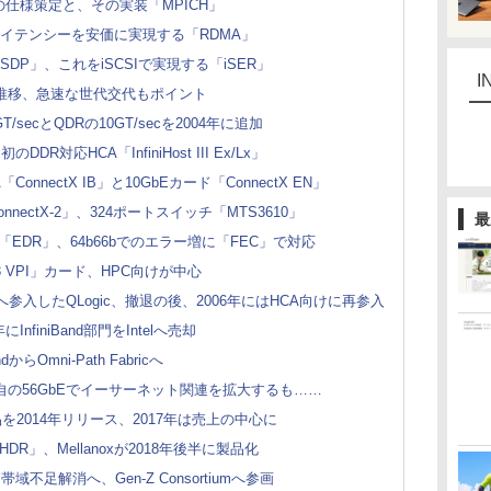
PIの仕様策定と、その実装「MPICH」
レイテンシーを安価に実現する「RDMA」
DP」、これをiSCSIで実現する「iSER」
I
規模の推移、急速な世代交代もポイント
T/secとQDRの10GT/secを2004年に追加
DR対応HCA「InfiniHost III Ex/Lx」
「ConnectX IB」と10GbEカード「ConnectX EN」
対応「ConnectX-2」、324ポートスイッチ「MTS3610」
最
ecの「EDR」、64b66bでのエラー増に「FEC」で対応
ctX-3 VPI」カード、HPC向けが中心
市場へ参入したQLogic、撤退の後、2006年にはHCA向けに再参入
nfiniBand部門をIntelへ売却
dからOmni-Path Fabricへ
nox、独自の56GbEでイーサーネット関連を拡大するも……
」製品を2014年リリース、2017年は売上の中心に
nd HDR」、Mellanoxが2018年後半に製品化
足解消へ、Gen-Z Consortiumへ参画