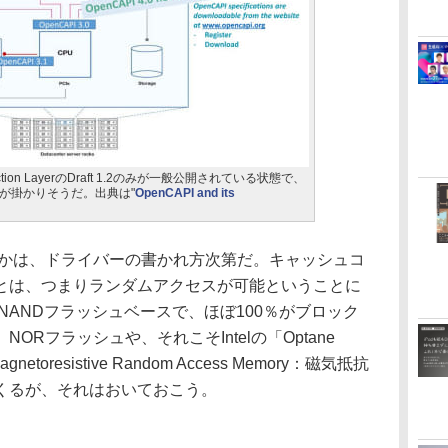
action LayerのDraft 1.2のみが一般公開されている状態で、
が掛かりそうだ。出典は"
OpenCAPI and its
かは、ドライバーの書かれ方次第だ。キャッシュコ
とは、つまりランダムアクセスが可能ということに
NANDフラッシュベースで、ほぼ100％がブロック
Rフラッシュや、それこそIntelの「Optane
toresistive Random Access Memory：磁気抵抗
くるが、それはおいておこう。