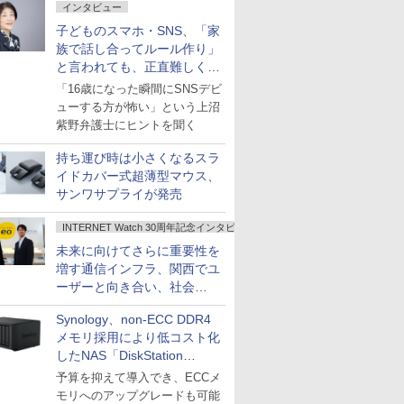
インタビュー
子どものスマホ・SNS、「家
族で話し合ってルール作り」
と言われても、正直難しくな
いですか？
「16歳になった瞬間にSNSデビ
ューする方が怖い」という上沼
紫野弁護士にヒントを聞く
持ち運び時は小さくなるスラ
イドカバー式超薄型マウス、
サンワサプライが発売
INTERNET Watch 30周年記念インタビュー
未来に向けてさらに重要性を
増す通信インフラ、関西でユ
ーザーと向き合い、社会
の“あたらしい”を起動し続け
Synology、non-ECC DDR4
る～オプテージ
メモリ採用により低コスト化
したNAS「DiskStation
neo+」シリーズ
予算を抑えて導入でき、ECCメ
モリへのアップグレードも可能