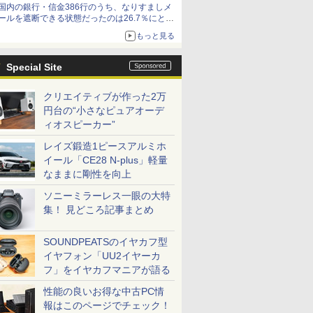
国内の銀行・信金386行のうち、なりすましメ
ど！その14】【空いた時間でなにしてる？】
ールを遮断できる状態だったのは26.7％にとど
まる～GMOブランドセキュリティ調査
もっと見る
Special Site
クリエイティブが作った2万
円台の“小さなピュアオーデ
ィオスピーカー”
レイズ鍛造1ピースアルミホ
イール「CE28 N-plus」軽量
なままに剛性を向上
ソニーミラーレス一眼の大特
集！ 見どころ記事まとめ
SOUNDPEATSのイヤカフ型
イヤフォン「UU2イヤーカ
フ」をイヤカフマニアが語る
性能の良いお得な中古PC情
報はこのページでチェック！