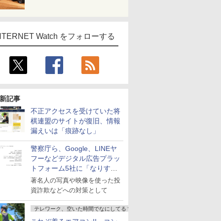
NTERNET Watch をフォローする
新記事
不正アクセスを受けていた将
棋連盟のサイトが復旧、情報
漏えいは「痕跡なし」
警察庁ら、Google、LINEヤ
フーなどデジタル広告プラッ
トフォーム5社に「なりすま
し詐欺広告」対策強化を要請
著名人の写真や映像を使った投
資詐欺などへの対策として
テレワーク、空いた時間でなにしてる？