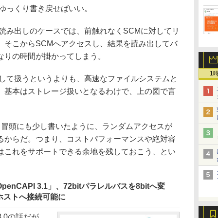
へゆっくり書き戻せばいい。
読み出しのケースでは、前触れなくSCMに対してリ
、そこからSCMへアクセスし、結果を読み出してバ
なりの時間が掛かってしまう。
1
して扱うというよりも、高速なファイルシステムと
、基本はストレージ扱いとなるわけで、上の図で言
冒頭にも少し書いたように、ランダムアクセスが
るからだ。つまり、コストパフォーマンスや絶対容
はこれをサポートできる余地を残しておこう、とい
nCAPI 3.1」、72bitパラレルバスを8bitへ変
ホストへ接続可能に
3.0の話だが、