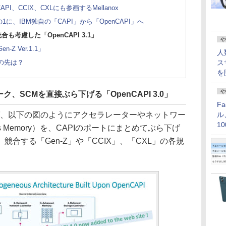
のCAPI、CCIX、CXLにも参画するMellanox
1に、IBM独自の「CAPI」から「OpenCAPI」へ
も考慮した「OpenCAPI 3.1」
や
 Ver.1.1」
人
この先は？
ス
を
や
、SCMを直接ぶら下げる「OpenCAPI 3.0」
F
言えば、以下の図のようにアクセラレーターやネットワー
ル
1
ass Memory）を、CAPIのポートにまとめてぶら下げ
価
合する「Gen-Z」や「CCIX」、「CXL」の各規