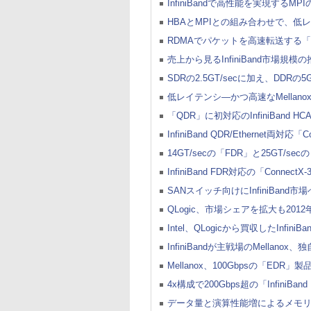
InfiniBandで高性能を実現するM
HBAとMPIとの組み合わせで、低
RDMAでパケットを高速転送する「S
売上から見るInfiniBand市場
SDRの2.5GT/secに加え、DDRの5G
低レイテンシ―かつ高速なMellanox初のD
「QDR」に初対応のInfiniBand HCA
InfiniBand QDR/Ethernet両
14GT/secの「FDR」と25GT/s
InfiniBand FDR対応の「Conne
SANスイッチ向けにInfiniBand
QLogic、市場シェアを拡大も2012年にI
Intel、QLogicから買収したInfiniBan
InfiniBandが主戦場のMella
Mellanox、100Gbpsの「EDR
4x構成で200Gbps超の「InfiniBa
データ量と演算性能増によるメモリ帯域不