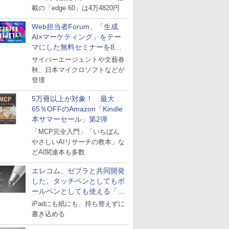
載の「edge 60」は4万4820円
Web担当者Forum、「生成
AI×マーケティング」をテー
マにした無料セミナーを8月
27日にオンライン開催
サイバーエージェントや文藝春
秋、日本マイクロソフトなどが
登壇
5万冊以上が対象！ 最大
65％OFFのAmazon「Kindle
本サマーセール」第2弾
「MCP完全入門」「いちばん
やさしいAIリサーチの教本」な
どAI関連本も多数
エレコム、ゼブラと共同開発
した、タッチペンとしてもボ
ールペンとしても使える「ス
タイラスツーウェイ」発売
iPadにも紙にも、持ち替えずに
書き込める