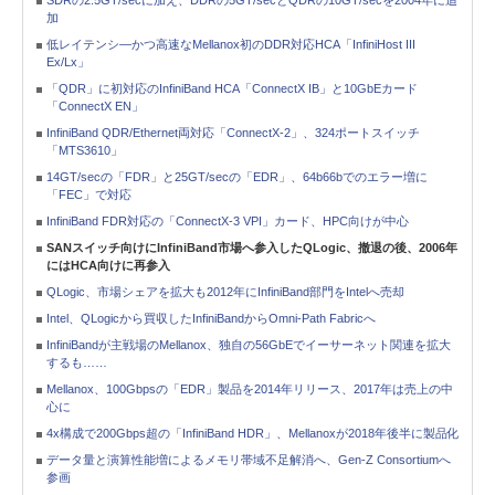
SDRの2.5GT/secに加え、DDRの5GT/secとQDRの10GT/secを2004年に追
加
低レイテンシ―かつ高速なMellanox初のDDR対応HCA「InfiniHost III
Ex/Lx」
「QDR」に初対応のInfiniBand HCA「ConnectX IB」と10GbEカード
「ConnectX EN」
InfiniBand QDR/Ethernet両対応「ConnectX-2」、324ポートスイッチ
「MTS3610」
14GT/secの「FDR」と25GT/secの「EDR」、64b66bでのエラー増に
「FEC」で対応
InfiniBand FDR対応の「ConnectX-3 VPI」カード、HPC向けが中心
SANスイッチ向けにInfiniBand市場へ参入したQLogic、撤退の後、2006年
にはHCA向けに再参入
QLogic、市場シェアを拡大も2012年にInfiniBand部門をIntelへ売却
Intel、QLogicから買収したInfiniBandからOmni-Path Fabricへ
InfiniBandが主戦場のMellanox、独自の56GbEでイーサーネット関連を拡大
するも……
Mellanox、100Gbpsの「EDR」製品を2014年リリース、2017年は売上の中
心に
4x構成で200Gbps超の「InfiniBand HDR」、Mellanoxが2018年後半に製品化
データ量と演算性能増によるメモリ帯域不足解消へ、Gen-Z Consortiumへ
参画