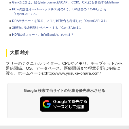
Gen-Zに加え、競合InterconnectのCAPI、CCIX、CXLにも参画するMellanox
PCIeの処理オーバーヘッドを36分の1に、IBM独自の「CAPI」から
「OpenCAPI」へ
DRAMサポートを追加、メモリI/F統合も考慮した「OpenCAPI 3.1」
3種類の接続形態をサポートする「Gen-Z Ver.1.1」
HDRは好スタート、InfiniBandのこの先は？
大原 雄介
フリーのテクニカルライター。CPUやメモリ、チップセットから
通信関係、OS、データベース、医療関係まで得意分野は多岐に
渡る。ホームページはhttp://www.yusuke-ohara.com/
Google 検索で当サイトの記事を優先表示させる