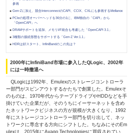
参画
Gen-Zに加え、競合InterconnectのCAPI、CCIX、CXLにも参画するMellanox
PCIeの処理オーバーヘッドを36分の1に、IBM独自の「CAPI」から
「OpenCAPI」へ
DRAMサポートを追加、メモリI/F統合も考慮した「OpenCAPI 3.1」
3種類の接続形態をサポートする「Gen-Z Ver.1.1」
HDRは好スタート、InfiniBandのこの先は？
2000年にInfiniBand市場に参入したQLogic、2002年
には一時撤退へ
QLogicは1992年、Emulexのストレージコントローラ
ー部門がスピンアウトするかたちで創業した。Emulexそ
のものは、1970年代からテープドライブやHDDなどを手
掛けていた企業だが、そのうちにイーサーネットを含め
たネットワークビジネスの方が規模が大きくなり、1992
年にストレージコントローラー部門を切り出して、ネッ
トワークに専念する方向にシフトした。ちなみにそのEm
ulexは、2015年にAvago Technologiesに買収されてい