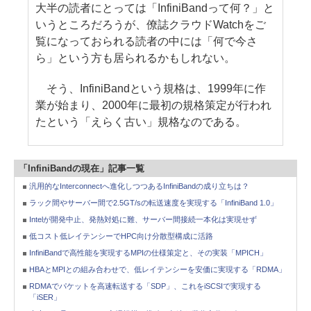
大半の読者にとっては「InfiniBandって何？」と
いうところだろうが、僚誌クラウドWatchをご
覧になっておられる読者の中には「何で今さ
ら」という方も居られるかもしれない。
そう、InfiniBandという規格は、1999年に作
業が始まり、2000年に最初の規格策定が行われ
たという「えらく古い」規格なのである。
「InfiniBandの現在」記事一覧
汎用的なInterconnectへ進化しつつあるInfiniBandの成り立ちは？
ラック間やサーバー間で2.5GT/sの転送速度を実現する「InfiniBand 1.0」
Intelが開発中止、発熱対処に難、サーバー間接続一本化は実現せず
低コスト低レイテンシーでHPC向け分散型構成に活路
InfiniBandで高性能を実現するMPIの仕様策定と、その実装「MPICH」
HBAとMPIとの組み合わせで、低レイテンシーを安価に実現する「RDMA」
RDMAでパケットを高速転送する「SDP」、これをiSCSIで実現する
「iSER」