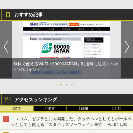
おすすめ記事
無料で使えるWi-Fi「00000JAPAN」利用時に注意すべき
3つのポイント
●
●
●
アクセスランキング
1時間
24時間
1週間
1カ月
エレコム、ゼブラと共同開発した、タッチペンとしてもボールペ
ンとしても使える「スタイラスツーウェイ」発売 iPadにも紙に
も、持ち替えずに書き込める