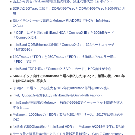
売上から見るInfiniBand市場規模の推移、急速な世代交代もポイント
SDRの2.5GT/secに加え、DDRの5GT/secとQDRの10GT/secを2004年に追
加
低レイテンシ―かつ高速なMellanox初のDDR対応HCA「InfiniHost III
Ex/Lx」
「QDR」に初対応のInfiniBand HCA「ConnectX IB」と10GbEカード
「ConnectX EN」
InfiniBand QDR/Ethernet両対応「ConnectX-2」、324ポートスイッチ
「MTS3610」
14GT/secの「FDR」と25GT/secの「EDR」、64b66bでのエラー増に
「FEC」で対応
InfiniBand FDR対応の「ConnectX-3 VPI」カード、HPC向けが中心
SANスイッチ向けにInfiniBand市場へ参入したQLogic、撤退の後、2006年
にはHCA向けに再参入
QLogic、市場シェアを拡大も2012年にInfiniBand部門をIntelへ売却
Intel、QLogicから買収したInfiniBandからOmni-Path Fabricへ
InfiniBandが主戦場のMellanox、独自の56GbEでイーサーネット関連を拡大
するも……
Mellanox、100Gbpsの「EDR」製品を2014年リリース、2017年は売上の中
心に
4x構成で200Gbps超の「InfiniBand HDR」、Mellanoxが2018年後半に製品化
データ量と演算性能増によるメモリ帯域不足解消へ、Gen-Z Consortiumへ