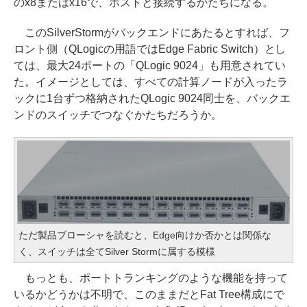
のx8またはx16で、ホストと接続するかたちになる。
このSilverStormがバックエンドにあたるとすれば、フ
ロント側（QLogicの用語ではEdge Fabric Switch）とし
ては、最大24ポートの「QLogic 9024」も用意されてい
た。イメージとしては、すべての計算ノードが入ったラ
ックに1台ずつ格納されたQLogic 9024同士を、バックエ
ンドのスイッチでつなぐかたちだろうか。
ただ製品ブローシャを読むと、Edge向けか否かとは関係な
く、スイッチは全てSilver Stormに属する模様
もっとも、ポートトランキングのような機能を持って
いるかどうかは不明で、このままだとFat Tree構成にで