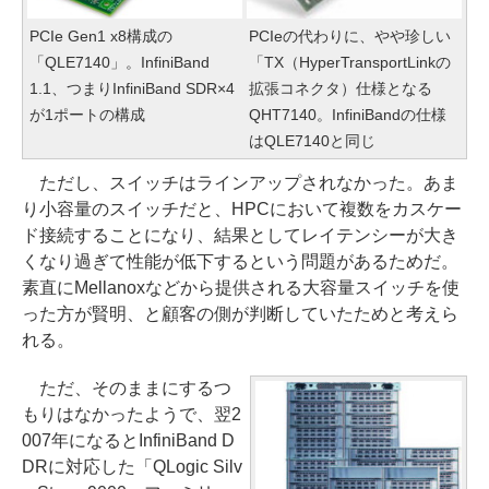
PCIe Gen1 x8構成の
PCIeの代わりに、やや珍しい
「QLE7140」。InfiniBand
「TX（HyperTransportLinkの
1.1、つまりInfiniBand SDR×4
拡張コネクタ）仕様となる
が1ポートの構成
QHT7140。InfiniBandの仕様
はQLE7140と同じ
ただし、スイッチはラインアップされなかった。あま
り小容量のスイッチだと、HPCにおいて複数をカスケー
ド接続することになり、結果としてレイテンシーが大き
くなり過ぎて性能が低下するという問題があるためだ。
素直にMellanoxなどから提供される大容量スイッチを使
った方が賢明、と顧客の側が判断していたためと考えら
れる。
ただ、そのままにするつ
もりはなかったようで、翌2
007年になるとInfiniBand D
DRに対応した「QLogic Silv