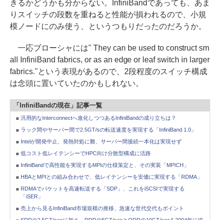
きるかどうかも分からない。InfiniBandであっても、あま
りスイッチの段数を重ねると性能が損われるので、小規
模ノードにのみ使う、というつもりだったのだろうか。
一応ブローシャには" They can be used to construct sm
all InfiniBand fabrics, or as an edge or leaf switch in larger
fabrics."という表現があるので、2段程度のスイッチ構成
は念頭に置いていたのかもしれない。
「InfiniBandの現在」記事一覧
汎用的なInterconnectへ進化しつつあるInfiniBandの成り立ちは？
ラック間やサーバー間で2.5GT/sの転送速度を実現する「InfiniBand 1.0」
Intelが開発中止、発熱対処に難、サーバー間接続一本化は実現せず
低コスト低レイテンシーでHPC向け分散型構成に活路
InfiniBandで高性能を実現するMPIの仕様策定と、その実装「MPICH」
HBAとMPIとの組み合わせで、低レイテンシーを安価に実現する「RDMA」
RDMAでパケットを高速転送する「SDP」、これをiSCSIで実現する
「iSER」
売上から見るInfiniBand市場規模の推移、急速な世代交代もポイント