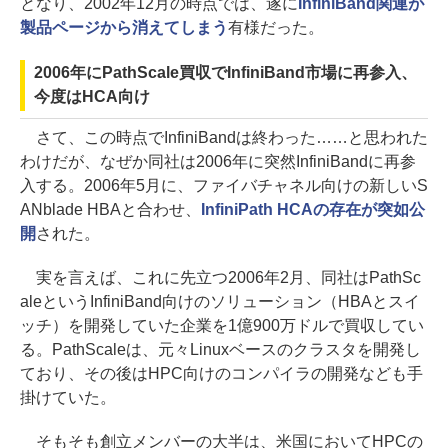
となり、2002年12月の時点では、遂に
InfiniBand関連が
製品ページから消えてしまう
有様だった。
2006年にPathScale買収でInfiniBand市場に再参入、
今度はHCA向け
さて、この時点でInfiniBandは終わった……と思われた
わけだが、なぜか同社は2006年に突然InfiniBandに再参
入する。2006年5月に、ファイバチャネル向けの新しいS
ANblade HBAと合わせ、
InfiniPath HCAの存在が突如公
開
された。
実を言えば、これに先立つ2006年2月、同社はPathSc
aleというInfiniBand向けのソリューション（HBAとスイ
ッチ）を開発していた企業を1億900万ドルで買収してい
る。PathScaleは、元々Linuxベースのクラスタを開発し
ており、その後はHPC向けのコンパイラの開発なども手
掛けていた。
そもそも創立メンバーの大半は、米国においてHPCの