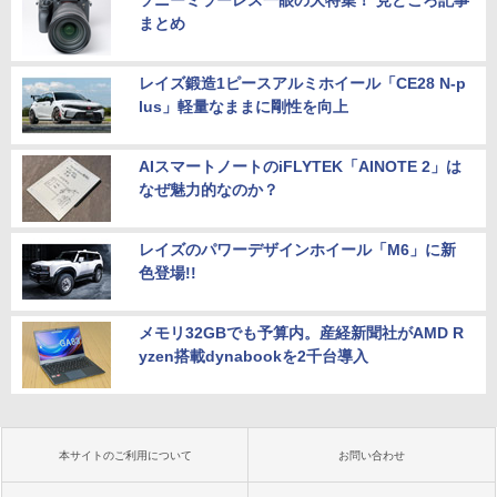
ソニーミラーレス一眼の大特集！ 見どころ記事
まとめ
レイズ鍛造1ピースアルミホイール「CE28 N-p
lus」軽量なままに剛性を向上
AIスマートノートのiFLYTEK「AINOTE 2」は
なぜ魅力的なのか？
レイズのパワーデザインホイール「M6」に新
色登場!!
メモリ32GBでも予算内。産経新聞社がAMD R
yzen搭載dynabookを2千台導入
本サイトのご利用について
お問い合わせ