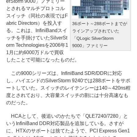
erStorm 9000」ファミリー
とされるマルチプロトコル
スイッチ（同社の表現ではF
abric Directors）を投入す
36ポート～288ポートまでが
る。これは、InfiniBandスイ
ラインアップされていた
ッチを手掛けていたSilverSt
「QLogic SilverStorm
orm Technologiesを2006年1
9000」ファミリー
1月に約6000万ドルで買収
したことで可能になったものだ。
この9000シリーズは、InfiniBand SDR/DDRに対応
し、ハイエンドのSilverStorm 9240では288ポートをサポ
ートしていた。スイッチのレイテンシーは140～420ns程
度とされており、大容量スイッチの割には十分高速なも
のだった。
HCAとして、後追いのかたちで「QLE7240/7280」と
いうInfiniBand DDR対応製品を追加している。さすが
に、HTXのサポートは捨てたようで、PCI Express Gen1