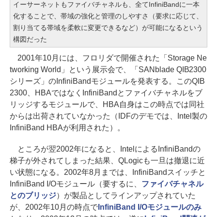
イーサーネットもファイバチャネルも、全てInfiniBandに一本
化することで、帯域の強化と管理のしやすさ（要求に応じて、
割り当てる帯域を柔軟に変更できるなど）が可能になるという
構図だった
2001年10月には、フロリダで開催された「Storage Ne
tworking World」という展示会で、「SANblade QIB2300
シリーズ」のInfiniBandモジュールを発表する。このQIB
2300、HBAではなくInfiniBandとファイバチャネルをブ
リッジするモジュールで、HBA自身はこの時点では同社
からは出荷されていなかった（IDFのデモでは、Intel製の
InfiniBand HBAが利用された）。
ところが翌2002年になると、IntelによるInfiniBandの
梯子が外されてしまった結果、QLogicも一旦は撤退に近
い状態になる。2002年8月までは、InfiniBandスイッチと
InfiniBand I/Oモジュール（要するに、
ファイバチャネル
とのブリッジ
）が製品としてラインアップされていた
が、2002年10月の時点で
InfiniBand I/Oモジュールのみ