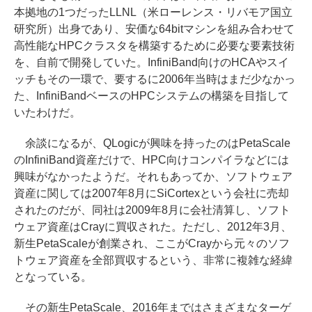
本拠地の1つだったLLNL（米ローレンス・リバモア国立
研究所）出身であり、安価な64bitマシンを組み合わせて
高性能なHPCクラスタを構築するために必要な要素技術
を、自前で開発していた。InfiniBand向けのHCAやスイ
ッチもその一環で、要するに2006年当時はまだ少なかっ
た、InfiniBandベースのHPCシステムの構築を目指して
いたわけだ。
余談になるが、QLogicが興味を持ったのはPetaScale
のInfiniBand資産だけで、HPC向けコンパイラなどには
興味がなかったようだ。それもあってか、ソフトウェア
資産に関しては2007年8月にSiCortexという会社に売却
されたのだが、同社は2009年8月に会社清算し、ソフト
ウェア資産はCrayに買収された。ただし、2012年3月、
新生PetaScaleが創業され、ここがCrayから元々のソフ
トウェア資産を全部買収するという、非常に複雑な経緯
となっている。
その新生PetaScale、2016年まではさまざまなターゲ