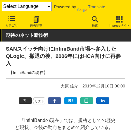
Powered by
Translate
INTERNET Watch
トピック
業界動向
技術/規格
カテゴリ
過去記事
検索
Impressサイト
期待のネット新技術
SANスイッチ向けにInfiniBand市場へ参入した
QLogic、撤退の後、2006年にはHCA向けに再参
入
【InfiniBandの現在】
大原 雄介
2019年12月10日 06:00
リスト
「InfiniBandの現在」では、規格としての歴史
と現状、今後の動向をまとめて紹介している。