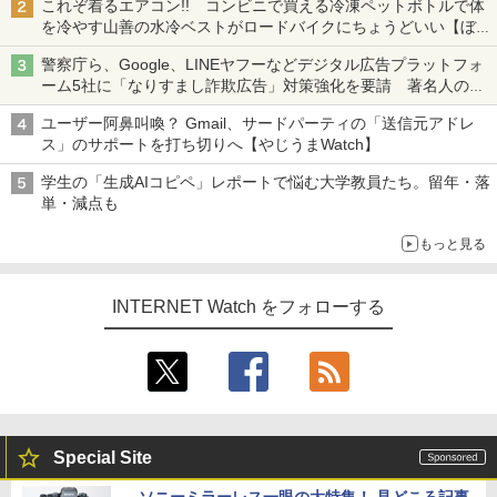
これぞ着るエアコン!! コンビニで買える冷凍ペットボトルで体
を冷やす山善の水冷ベストがロードバイクにちょうどいい【ぼっ
ち・ざ・ろーど！その14】【空いた時間でなにしてる？】
警察庁ら、Google、LINEヤフーなどデジタル広告プラットフォ
ーム5社に「なりすまし詐欺広告」対策強化を要請 著名人の写
真や映像を使った投資詐欺などへの対策として
ユーザー阿鼻叫喚？ Gmail、サードパーティの「送信元アドレ
ス」のサポートを打ち切りへ【やじうまWatch】
学生の「生成AIコピペ」レポートで悩む大学教員たち。留年・落
単・減点も
もっと見る
INTERNET Watch をフォローする
Special Site