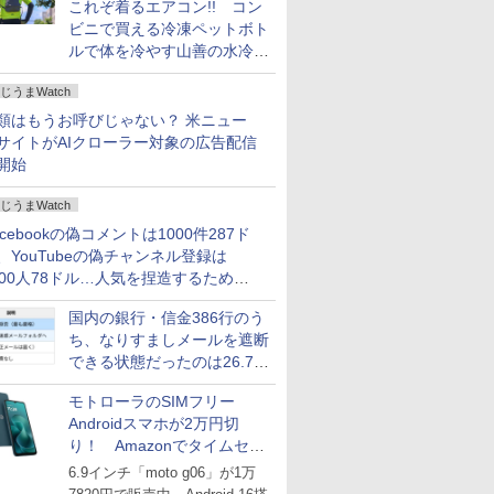
これぞ着るエアコン!! コン
ビニで買える冷凍ペットボト
ルで体を冷やす山善の水冷ベ
ストがロードバイクにちょう
じうまWatch
どいい【ぼっち・ざ・ろー
ど！その14】
類はもうお呼びじゃない？ 米ニュー
サイトがAIクローラー対象の広告配信
開始
じうまWatch
acebookの偽コメントは1000件287ド
、YouTubeの偽チャンネル登録は
000人78ドル…人気を捏造するための
格リストが公開中
国内の銀行・信金386行のう
ち、なりすましメールを遮断
できる状態だったのは26.7％
にとどまる～GMOブランド
モトローラのSIMフリー
セキュリティ調査
Androidスマホが2万円切
り！ Amazonでタイムセー
ル
6.9インチ「moto g06」が1万