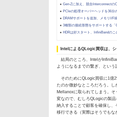
Gen-Zに加え、競合Interconnect
PCIeの処理オーバーヘッドを36分の
DRAMサポートを追加、メモリI/F統合
3種類の接続形態をサポートする「Gen-Z
HDRは好スタート、InfiniBandの
IntelによるQLogic買収は
結局のところ、IntelがInfiniB
ようになるまでの繋ぎ、という
そのためにQLogic買収に1
たのか微妙なところだろう。し
Mellanoxに取られてしまう。そう
変なので、むしろQLogicの製品を元にI
納入することで顧客を確保し、その顧
移行できる（実際はそうでもな