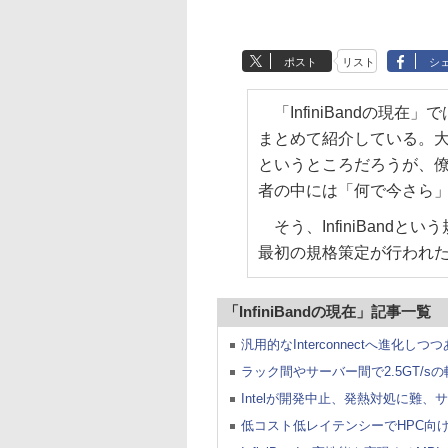
ポスト
リスト
シ
「InfiniBandの現
まとめて紹介している。大半
というところだろうが、僚
者の中には「何で今さら
そう、InfiniBandと
最初の規格策定が行われ
「InfiniBandの現在」記事一覧
汎用的なInterconnectへ進化しつつ
ラック間やサーバー間で2.5GT/sの転送
Intelが開発中止、発熱対処に難
低コスト低レイテンシーでHPC向