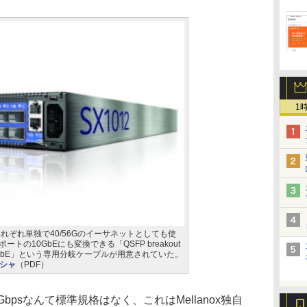
1
それぞれ単独で40/56Gのイーサネットとしても使
トの10GbEにも変換できる「QSFP breakout
o 4x10GbE」という専用分岐ケーブルが用意されていた。
ーシャ
（PDF）
psなんて標準規格はなく、これはMellanox独自