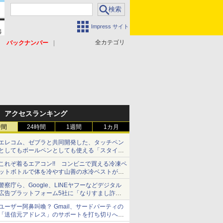
Impress サイト
全カテゴリ
バックナンバー
アクセスランキング
時間
24時間
1週間
1カ月
エレコム、ゼブラと共同開発した、タッチペン
としてもボールペンとしても使える「スタイラ
スツーウェイ」発売 iPadにも紙にも、持ち替
これぞ着るエアコン!! コンビニで買える冷凍ペ
えずに書き込める
ットボトルで体を冷やす山善の水冷ベストがロ
ードバイクにちょうどいい【ぼっち・ざ・ろー
警察庁ら、Google、LINEヤフーなどデジタル
ど！その14】【空いた時間でなにしてる？】
広告プラットフォーム5社に「なりすまし詐欺
広告」対策強化を要請 著名人の写真や映像を
ユーザー阿鼻叫喚？ Gmail、サードパーティの
使った投資詐欺などへの対策として
「送信元アドレス」のサポートを打ち切りへ
【やじうまWatch】