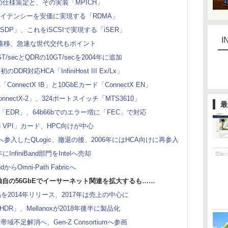
PIの仕様策定と、その実装「MPICH」
レイテンシーを安価に実現する「RDMA」
DP」、これをiSCSIで実現する「iSER」
I
規模の推移、急速な世代交代もポイント
T/secとQDRの10GT/secを2004年に追加
DR対応HCA「InfiniHost III Ex/Lx」
「ConnectX IB」と10GbEカード「ConnectX EN」
対応「ConnectX-2」、324ポートスイッチ「MTS3610」
最
ecの「EDR」、64b66bでのエラー増に「FEC」で対応
ctX-3 VPI」カード、HPC向けが中心
市場へ参入したQLogic、撤退の後、2006年にはHCA向けに再参入
nfiniBand部門をIntelへ売却
dからOmni-Path Fabricへ
nox、独自の56GbEでイーサーネット関連を拡大するも……
」製品を2014年リリース、2017年は売上の中心に
nd HDR」、Mellanoxが2018年後半に製品化
足解消へ、Gen-Z Consortiumへ参画