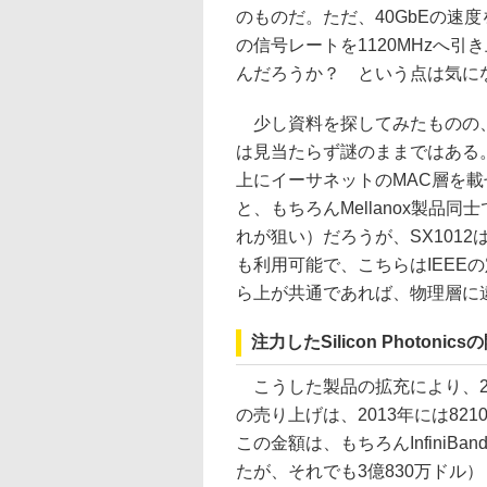
のものだ。ただ、40GbEの速度
の信号レートを1120MHzへ
んだろうか？ という点は気に
少し資料を探してみたものの、
は見当たらず謎のままではある。筆者
上にイーサネットのMAC層を
と、もちろんMellanox製品
れが狙い）だろうが、SX1012は
も利用可能で、こちらはIEEE
ら上が共通であれば、物理層に
注力したSilicon Photo
こうした製品の拡充により、20
の売り上げは、2013年には821
この金額は、もちろんInfiniB
たが、それでも3億830万ドル