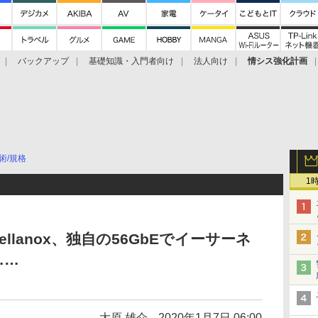
バックアップ
基礎知識・入門者向け
法人向け
情シス強化計画
術/規格
1
Mellanox、独自の56GbEでイーサーネ
……
大原 雄介
2020年1月7日 06:00