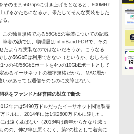
をそのまま56Gbpsに引き上げるとなると、800MHz
引き上げるかたちになるが、果たしてそんな実装をした
なる。
この独自規格である56GbEの実装についての記載
の勘では、物理層はInfiniBand FDRで、その
載せたような実装なのではないだろうか。こうなる
同士でしか56GbEは利用できない（というか、むしろそ
1つの40/56GbEポートを4つの10GbEポートとして
の定めるイーサネットの標準規格だから、MAC層か
違いがあっても通信そのものに支障はない。
nicsの開発をファンドと経営陣の対立で断念
12年には5490万ドルだったイーサネット関連製品
0万ドルに、2014年には1億2600万ドルに達した。
andには遠く及ばない（2013年は前年からかなり減っ
）ものの、伸び率は悪くなく、第2の柱として着実に