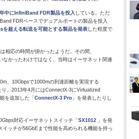
1年中にInfiniBand FDR製品を投入
している。ただ
iniBand FDRベースでデュアルポートの製品を投入
Gbpsを超える転送を可能とする製品を発表
した程度で
には相応の時間が掛かったようだ。その間、
出していなかったわけではなく、当時はイーサネット関連
00m、10Gbpsで1000mの到達距離を実現する
り、2013年4月にはConnectX-3にVirtualized
ード機能を追加した「
ConnectX-3 Pro
」を発表したりし
0Gbps対応イーサネットスイッチ「
SX1012
」を発
イッチが56GbEまで性能を高められる機能を持っ