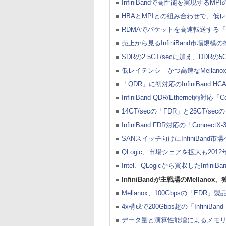
InfiniBandで高性能を実現するM
HBAとMPIとの組み合わせで、低
RDMAでパケットを高速転送する「S
売上から見るInfiniBand市場
SDRの2.5GT/secに加え、DDRの5G
低レイテンシ―かつ高速なMellanox初のD
「QDR」に初対応のInfiniBand HCA
InfiniBand QDR/Ethernet両
14GT/secの「FDR」と25GT/s
InfiniBand FDR対応の「Conne
SANスイッチ向けにInfiniBand
QLogic、市場シェアを拡大も2012年にI
Intel、QLogicから買収したInfiniBan
InfiniBandが主戦場のMella
Mellanox、100Gbpsの「EDR
4x構成で200Gbps超の「InfiniBa
データ量と演算性能増によるメモリ帯域不