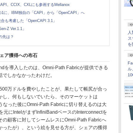
のCAPI、CCIX、CXLにも参画するMellanox
1に、IBM独自の「CAPI」から「OpenCAPI」へ
も考慮した「OpenCAPI 3.1」
や
 Ver.1.1」
人
この先は？
ス
を
、シェア獲得への布石
や
F
andを導入したのは、Omni-Path Fabricが提供できる
ル
1
話でしかなかったわけだ。
価
億2500万ドルを費やしたことが、果たして帳尻が合っ
かし、何もしないでいたら、そのマーケットは
なった後にOmni-Path Fabricに切り替えるのは大
ntelがまずInfiniBandベースのInterconnectを
客に対してシームレスにOmni-Path Fabricへ
かったが）、という絵を見せる方が、シェアの獲得