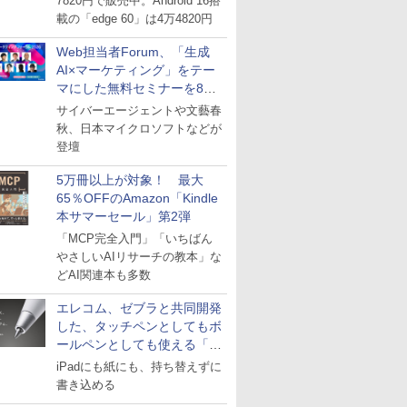
7820円で販売中。Android 16搭
載の「edge 60」は4万4820円
Web担当者Forum、「生成
AI×マーケティング」をテー
マにした無料セミナーを8月
27日にオンライン開催
サイバーエージェントや文藝春
秋、日本マイクロソフトなどが
登壇
5万冊以上が対象！ 最大
65％OFFのAmazon「Kindle
本サマーセール」第2弾
「MCP完全入門」「いちばん
やさしいAIリサーチの教本」な
どAI関連本も多数
エレコム、ゼブラと共同開発
した、タッチペンとしてもボ
ールペンとしても使える「ス
タイラスツーウェイ」発売
iPadにも紙にも、持ち替えずに
書き込める