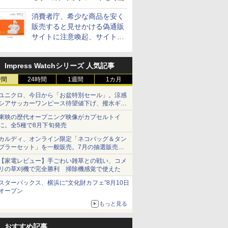
消費者庁、希少な商品を安く
販売すると見せかける偽通販
サイトに注意喚起、サイト名
とドメイン名を公表
Impress Watchシリーズ 人気記事
時間
24時間
1週間
1カ月
ユニクロ、今日から「お盆特別セール」。涼感
シアサッカーワンピース待望値下げ、撥水ギア
ショーツは1990円に
東映の歴代オープニング映像がカプセルトイ
に。全5種で8月下旬発売
カルディ、オンライン限定「ネコバッグ＆タン
ブラーセット」を一般販売。7月の抽選販売の
当選無効分
【家電レビュー】手ごわい雑草との戦い、コメ
リの草刈機で完全勝利 掃除機感覚で使えた
スターバックス、横浜に“文化財カフェ”8月10日
オープン
もっと見る
おすすめ記事