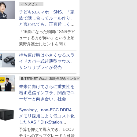
インタビュー
子どものスマホ・SNS、「家
族で話し合ってルール作り」
と言われても、正直難しくな
いですか？
「16歳になった瞬間にSNSデビ
ューする方が怖い」という上沼
紫野弁護士にヒントを聞く
持ち運び時は小さくなるスラ
イドカバー式超薄型マウス、
サンワサプライが発売
INTERNET Watch 30周年記念インタビュー
未来に向けてさらに重要性を
増す通信インフラ、関西でユ
ーザーと向き合い、社会
の“あたらしい”を起動し続け
Synology、non-ECC DDR4
る～オプテージ
メモリ採用により低コスト化
したNAS「DiskStation
neo+」シリーズ
予算を抑えて導入でき、ECCメ
モリへのアップグレードも可能