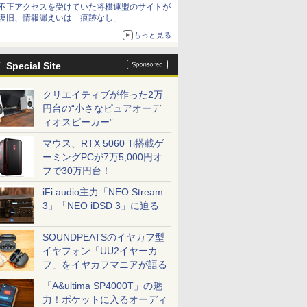
不正アクセスを受けていた将棋連盟のサイトが
復旧、情報漏えいは「痕跡なし」
もっと見る
Special Site
クリエイティブが作った2万
円台の“小さなピュアオーデ
ィオスピーカー”
マウス、RTX 5060 Ti搭載ゲ
ーミングPCが7万5,000円オ
フで30万円台！
iFi audio主力「NEO Stream
3」「NEO iDSD 3」に迫る
SOUNDPEATSのイヤカフ型
イヤフォン「UU2イヤーカ
フ」をイヤカフマニアが語る
「A&ultima SP4000T」の魅
力！ポケットに入るオーディ