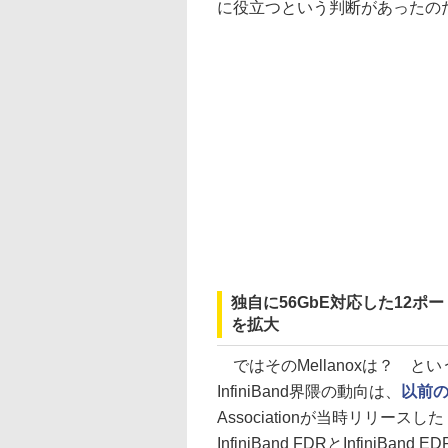
に役立つという判断があったの
独自に56GbE対応した12ポ
を拡大
ではそのMellanoxは？ と
InfiniBand界隈の動向は、
以前
Associationが当時リリースした「Inf
InfiniBand FDRとInfiniB