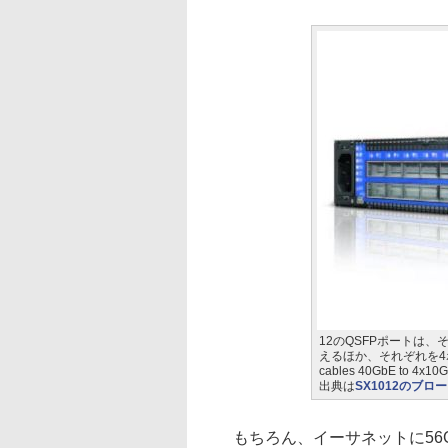
12のQSFPポートは、
えるほか、それぞれを4ポー
cables 40GbE t
出典は
SX1012のブロ
もちろん、イーサネットに56Gb