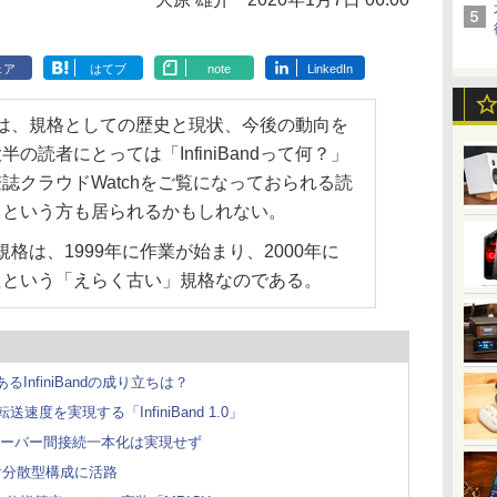
ェア
はてブ
note
LinkedIn
在」では、規格としての歴史と現状、今後の動向を
の読者にとっては「InfiniBandって何？」
誌クラウドWatchをご覧になっておられる読
」という方も居られるかもしれない。
いう規格は、1999年に作業が始まり、2000年に
たという「えらく古い」規格なのである。
あるInfiniBandの成り立ちは？
速度を実現する「InfiniBand 1.0」
、サーバー間接続一本化は実現せず
け分散型構成に活路