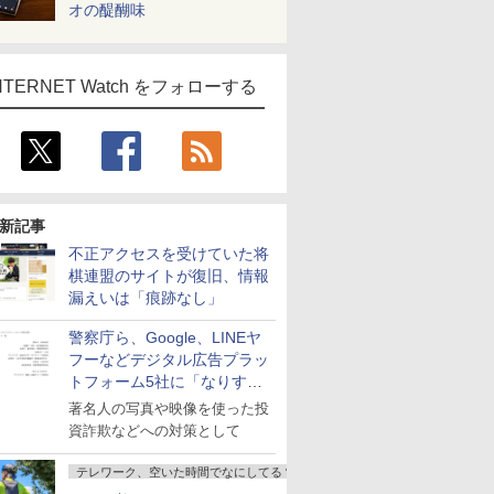
オの醍醐味
NTERNET Watch をフォローする
新記事
不正アクセスを受けていた将
棋連盟のサイトが復旧、情報
漏えいは「痕跡なし」
警察庁ら、Google、LINEヤ
フーなどデジタル広告プラッ
トフォーム5社に「なりすま
し詐欺広告」対策強化を要請
著名人の写真や映像を使った投
資詐欺などへの対策として
テレワーク、空いた時間でなにしてる？