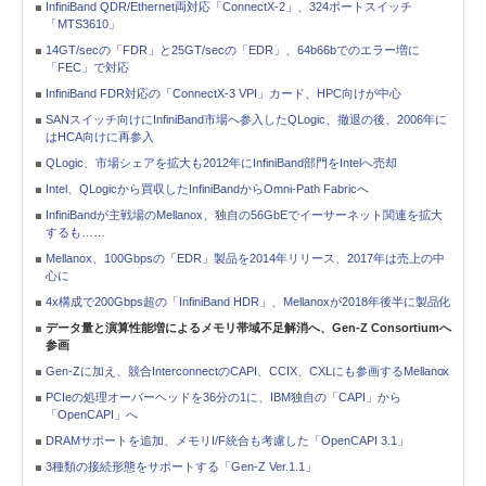
InfiniBand QDR/Ethernet両対応「ConnectX-2」、324ポートスイッチ
「MTS3610」
14GT/secの「FDR」と25GT/secの「EDR」、64b66bでのエラー増に
「FEC」で対応
InfiniBand FDR対応の「ConnectX-3 VPI」カード、HPC向けが中心
SANスイッチ向けにInfiniBand市場へ参入したQLogic、撤退の後、2006年に
はHCA向けに再参入
QLogic、市場シェアを拡大も2012年にInfiniBand部門をIntelへ売却
Intel、QLogicから買収したInfiniBandからOmni-Path Fabricへ
InfiniBandが主戦場のMellanox、独自の56GbEでイーサーネット関連を拡大
するも……
Mellanox、100Gbpsの「EDR」製品を2014年リリース、2017年は売上の中
心に
4x構成で200Gbps超の「InfiniBand HDR」、Mellanoxが2018年後半に製品化
データ量と演算性能増によるメモリ帯域不足解消へ、Gen-Z Consortiumへ
参画
Gen-Zに加え、競合InterconnectのCAPI、CCIX、CXLにも参画するMellanox
PCIeの処理オーバーヘッドを36分の1に、IBM独自の「CAPI」から
「OpenCAPI」へ
DRAMサポートを追加、メモリI/F統合も考慮した「OpenCAPI 3.1」
3種類の接続形態をサポートする「Gen-Z Ver.1.1」