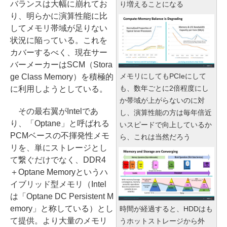
バランスは大幅に崩れてお
り増えることになる
り、明らかに演算性能に比
してメモリ帯域が足りない
状況に陥っている。これを
カバーするべく、現在サー
バーメーカーはSCM（Stora
メモリにしてもPCIeにして
ge Class Memory）を積極的
も、数年ごとに2倍程度にし
に利用しようとしている。
か帯域が上がらないのに対
その最右翼がIntelであ
し、演算性能の方は毎年倍近
り、「Optane」と呼ばれる
いスピードで向上しているか
PCMベースの不揮発性メモ
ら、これは当然だろう
リを、単にストレージとし
て繋ぐだけでなく、DDR4
＋Optane Memoryというハ
イブリッド型メモリ（Intel
は「Optane DC Persistent M
emory」と称している）とし
時間が経過すると、HDDはも
て提供。より大量のメモリ
うホットストレージから外