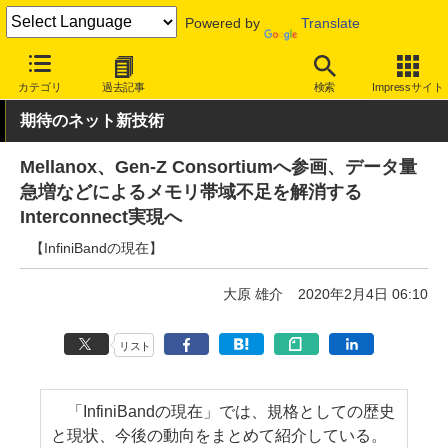
Powered by
Translate
INTERNET Watch
トピック
業界動向
技術/規格
カテゴリ
過去記事
検索
Impressサイト
期待のネット新技術
Mellanox、Gen-Z Consortiumへ参画、データ量
急増などによるメモリ帯域不足を解消する
Interconnect実現へ
【InfiniBandの現在】
大原 雄介
2020年2月4日 06:10
リスト
「InfiniBandの現在」では、規格としての歴史
と現状、今後の動向をまとめて紹介している。