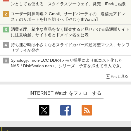
ンとしても使える「スタイラスツーウェイ」発売 iPadにも紙に
も、持ち替えずに書き込める
ユーザー阿鼻叫喚？ Gmail、サードパーティの「送信元アドレ
ス」のサポートを打ち切りへ【やじうまWatch】
消費者庁、希少な商品を安く販売すると見せかける偽通販サイト
に注意喚起、サイト名とドメイン名を公表
持ち運び時は小さくなるスライドカバー式超薄型マウス、サンワ
サプライが発売
Synology、non-ECC DDR4メモリ採用により低コスト化した
NAS「DiskStation neo+」シリーズ 予算を抑えて導入でき、
ECCメモリへのアップグレードも可能
もっと見る
INTERNET Watch をフォローする