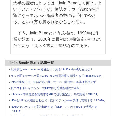
大半の読者にとっては「InfiniBandって何？」と
いうところだろうが、僚誌クラウドWatchをご
覧になっておられる読者の中には「何で今さ
ら」という方も居られるかもしれない。
そう、InfiniBandという規格は、1999年に作
業が始まり、2000年に最初の規格策定が行われ
たという「えらく古い」規格なのである。
「InfiniBandの現在」記事一覧
汎用的なInterconnectへ進化しつつあるInfiniBandの成り立ちは？
ラック間やサーバー間で2.5GT/sの転送速度を実現する「InfiniBand 1.0」
Intelが開発中止、発熱対処に難、サーバー間接続一本化は実現せず
低コスト低レイテンシーでHPC向け分散型構成に活路
InfiniBandで高性能を実現するMPIの仕様策定と、その実装「MPICH」
HBAとMPIとの組み合わせで、低レイテンシーを安価に実現する「RDMA」
RDMAでパケットを高速転送する「SDP」、これをiSCSIで実現する
「iSER」