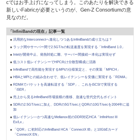
cではお手上げになってしまう。このあたりを解決できる
新しいFabricが必要というのが、Gen-Z Consortiumの意
見なのだ。
「InfiniBandの現在」記事一覧
汎用的なInterconnectへ進化しつつあるInfiniBandの成り立ちは？
ラック間やサーバー間で2.5GT/sの転送速度を実現する「InfiniBand 1.0」
Intelが開発中止、発熱対処に難、サーバー間接続一本化は実現せず
低コスト低レイテンシーでHPC向け分散型構成に活路
InfiniBandで高性能を実現するMPIの仕様策定と、その実装「MPICH」
HBAとMPIとの組み合わせで、低レイテンシーを安価に実現する「RDMA」
RDMAでパケットを高速転送する「SDP」、これをiSCSIで実現する
「iSER」
売上から見るInfiniBand市場規模の推移、急速な世代交代もポイント
SDRの2.5GT/secに加え、DDRの5GT/secとQDRの10GT/secを2004年に追
加
低レイテンシ―かつ高速なMellanox初のDDR対応HCA「InfiniHost III
Ex/Lx」
「QDR」に初対応のInfiniBand HCA「ConnectX IB」と10GbEカード
「ConnectX EN」