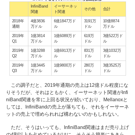
InfiniBand
イーサーネッ
その他
合計
関連
ト関連
2018年
4億3836
6億1847万ド
3191万
10億8874
通期
万ドル
ル
ドル
万ドル
2019年
1億3814
1億6089万ド
619万
3億522万ド
Q1
万ドル
ル
ドル
ル
2019年
1億3288
1億6913万ド
831万
3億1032万
Q2
万ドル
ル
ドル
ドル
2019年
1億3445
1億9800万ド
280万
3億3525万
Q3
万ドル
ル
ドル
ドル
この調子だと、2019年通期の売上は12億ドル程度にな
りそうだが、それはともかく、イーサーネット関連がInfi
niBand関連を常に上回る状況が続いており、Mellanoxと
しては、InfiniBandの売上が落ちても、それをイーサーネ
ットの売上で埋められれば構わないのかもしれない。
ただ、そうはいっても、InfiniBand関連はまだ売り上げ
の4割以上を占めているだけに、そうそう簡単にあきら