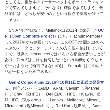
としても、複数本のイーサーネットをポートトランキン
グで束ねてしまえば、それなりに確保できてしまう。最
終的には「どっちが安いの」という観点で決着が付いて
しまう。
SNIAだけではなく、Mellanoxは2011年に発足した
OC
P（Open Compute Project）
にも、Platinum Memberと
して2012年から参画している。このOCPの活動において
未来のデータセンターシステムの方向性を検討していく
中で、既存のInterconnectではいろいろ都合が悪いことが
あり、Gen-Zはこれを解消したいという動機から立ち上
がったようだ（断言できないのは、Formalにはこの辺の
話が一切ないためである）。
Gen-Z Consortiumは2016年10月11日に正式に発足す
る
。創立メンバーはAMD、ARM、Cavium（現Marvel
l）、Cray（現HPE）、Dell EMC、HPE、Huawei、IB
M、IDT（現ルネサス）、Lenovo、Mellanox、Micron、
Microsemi（現Microchip）、Red Hat（現IBM）、Samsu