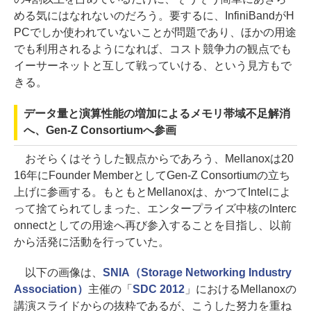
める気にはなれないのだろう。要するに、InfiniBandがH
PCでしか使われていないことが問題であり、ほかの用途
でも利用されるようになれば、コスト競争力の観点でも
イーサーネットと互して戦っていける、という見方もで
きる。
データ量と演算性能の増加によるメモリ帯域不足解消
へ、Gen-Z Consortiumへ参画
おそらくはそうした観点からであろう、Mellanoxは20
16年にFounder MemberとしてGen-Z Consortiumの立ち
上げに参画する。もともとMellanoxは、かつてIntelによ
って捨てられてしまった、エンタープライズ中核のInterc
onnectとしての用途へ再び参入することを目指し、以前
から活発に活動を行っていた。
以下の画像は、
SNIA（Storage Networking Industry
Association）
主催の「
SDC 2012
」におけるMellanoxの
講演スライドからの抜粋であるが、こうした努力を重ね