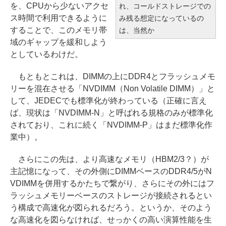
を、CPUから少ないアクセ
れ、コールドストレージでの
ス時間で利用できるように
み残る想定になっているの
することで、このメモリ帯
は、当然か
域のギャップを緩和しよう
としているわけだ。
もともとこれは、DIMMの上にDDR4とフラッシュメモ
リーを混在させる「NVDIMM（Non Volatile DIMM）」と
して、JEDECでも標準化が終わっている（正確に言え
ば、現状は「NVDIMM-N」と呼ばれる規格のみが標準化
されており、これに続く「NVDIMM-P」はまだ標準化作
業中）。
さらにこの先は、より高速なメモリ（HBM2/3？）が
主記憶になって、その外側にDIMMベースのDDR4/5がN
VDIMMを併用するかたちで繋がり、さらにその外にはフ
ラッシュメモリーベースのストレージが接続されるとい
う構成で高速化が図られるだろう。というか、そのよう
な高速化を図らなければ、せっかくの高い演算性能を生