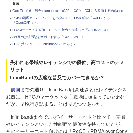
参画
Gen-Zに加え、競合InterconnectのCAPI、CCIX、CXLにも参画するMellanox
PCIeの処理オーバーヘッドを36分の1に、IBM独自の「CAPI」から
「OpenCAPI」へ
DRAMサポートを追加、メモリI/F統合も考慮した「OpenCAPI 3.1」
3種類の接続形態をサポートする「Gen-Z Ver.1.1」
HDRは好スタート、InfiniBandのこの先は？
失われる帯域やレイテンシでの優位、高コストのデメ
リット
InfiniBandの広範な普及でカバーできるか？
前回
までの通り、InfiniBandは高速さと低レイテンシを
武器に、HPCのマーケットを主戦場に頑張っていたわけ
だが、早晩行き詰まることは見えつつあった。
InfiniBandは“今でこそ”イーサーネットと比べて、帯域
やレイテンシといった性能面で優位性を持っていたが、
そのイーサーネット向けには「RoCE（RDMA over Conv