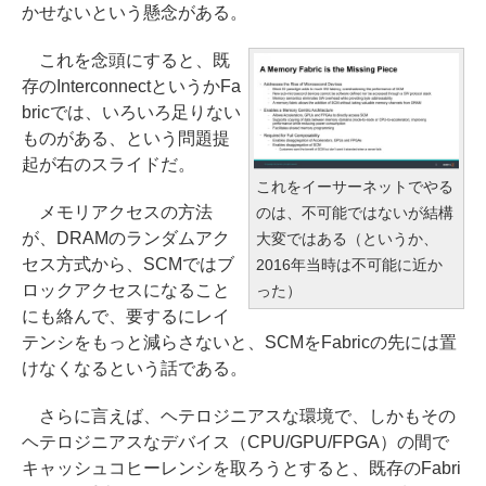
かせないという懸念がある。
これを念頭にすると、既
存のInterconnectというかFa
bricでは、いろいろ足りない
ものがある、という問題提
起が右のスライドだ。
これをイーサーネットでやる
メモリアクセスの方法
のは、不可能ではないが結構
が、DRAMのランダムアク
大変ではある（というか、
セス方式から、SCMではブ
2016年当時は不可能に近か
ロックアクセスになること
った）
にも絡んで、要するにレイ
テンシをもっと減らさないと、SCMをFabricの先には置
けなくなるという話である。
さらに言えば、ヘテロジニアスな環境で、しかもその
ヘテロジニアスなデバイス（CPU/GPU/FPGA）の間で
キャッシュコヒーレンシを取ろうとすると、既存のFabri