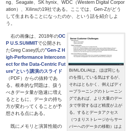
ng、Seagate、SK hynix、WDC（Western Digital Corpor
ation）、Xilinxの19社である。ここでは、Gen-Zがどう
して生まれることになったのか、という話を紹介しよ
う。
右の画像は、2018年の
OC
P U.S.SUMMIT
で公開され
たGreg Casey氏の
"Gen-Z H
igh-Performance Interconn
ect for the Data-Centric Fut
BI/ML/DL/AIは、ほぼ同じも
ure"という講演のスライド
のを指している気はするが、
（PDF）からの抜粋であ
それはともかく、例えばディ
る。根本的な問題は、扱う
ープラーニングのトレーニン
べきデータ量が急速に増え
グであれば、より大量のデー
るとともに、データの持ち
タで学習するほど精度が上が
方が変わってくることが予
る。するとデータアクセス
想される点にある。
（つまりストレージからサー
既にメモリと演算性能の
バーへのデータの移動）はよ