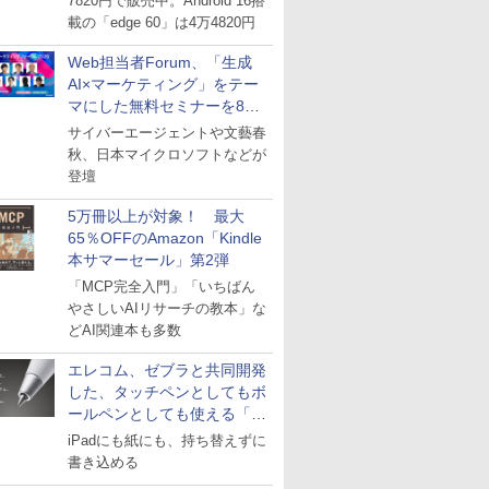
7820円で販売中。Android 16搭
載の「edge 60」は4万4820円
Web担当者Forum、「生成
AI×マーケティング」をテー
マにした無料セミナーを8月
27日にオンライン開催
サイバーエージェントや文藝春
秋、日本マイクロソフトなどが
登壇
5万冊以上が対象！ 最大
65％OFFのAmazon「Kindle
本サマーセール」第2弾
「MCP完全入門」「いちばん
やさしいAIリサーチの教本」な
どAI関連本も多数
エレコム、ゼブラと共同開発
した、タッチペンとしてもボ
ールペンとしても使える「ス
タイラスツーウェイ」発売
iPadにも紙にも、持ち替えずに
書き込める