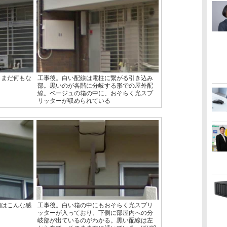
。まだ何もな
工事後。白い配線は電柱に繋がる引き込み
部。黒いのが各階に分岐する形での屋外配
線。ベージュの箱の中に、おそらく光スプ
リッターが収められている
初はこんな感
工事後。白い箱の中にもおそらく光スプリ
ッターが入っており、下側に部屋内への分
岐部が出ているのがわかる。黒い配線は左