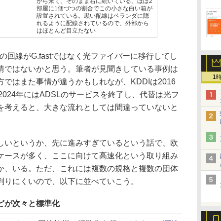
から来て、そのまま右に続いている。ほぼ2
部屋に1個づつの割合でこの小さな白い箱が
設置されている。黒い配線はベランダに隠
れるように配線されているので、外部から
はほとんど目立たない
の回線がG.fastではなく光ファイバーに移行してし
情ではないかと思う。筆者が見聞きしている事例は
1
ではまた事情が違うかもしれなが、KDDIは2016
nkも2024年にはADSLのサービスを終了し、代替は光フ
を考えると、大きな流れとしては間違っていないと
いというか、先に進みすぎているという話で、欧
ケースが多く、ここに向けて高速化という取り組み
か、いる。ただ、これには複数の規格と複数の団体
判りにくいので、以下に並べていこう。
Lなどが次々と標準化