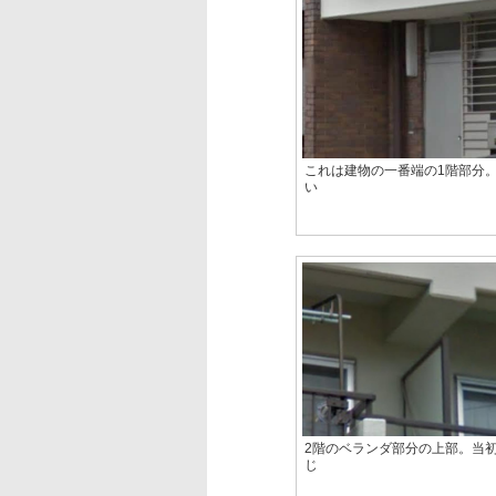
これは建物の一番端の1階部分
い
2階のベランダ部分の上部。当
じ