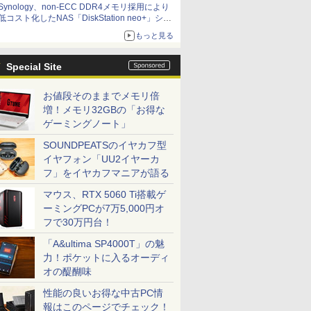
Synology、non-ECC DDR4メモリ採用により
ど！その14】【空いた時間でなにしてる？】
低コスト化したNAS「DiskStation neo+」シリ
ーズ 予算を抑えて導入でき、ECCメモリへの
もっと見る
アップグレードも可能
Special Site
お値段そのままでメモリ倍
増！メモリ32GBの「お得な
ゲーミングノート」
SOUNDPEATSのイヤカフ型
イヤフォン「UU2イヤーカ
フ」をイヤカフマニアが語る
マウス、RTX 5060 Ti搭載ゲ
ーミングPCが7万5,000円オ
フで30万円台！
「A&ultima SP4000T」の魅
力！ポケットに入るオーディ
オの醍醐味
性能の良いお得な中古PC情
報はこのページでチェック！