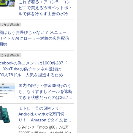
これぞ着るエアコン!! コン
ビニで買える冷凍ペットボト
ルで体を冷やす山善の水冷ベ
ストがロードバイクにちょう
じうまWatch
どいい【ぼっち・ざ・ろー
ど！その14】
類はもうお呼びじゃない？ 米ニュー
サイトがAIクローラー対象の広告配信
開始
じうまWatch
acebookの偽コメントは1000件287ド
、YouTubeの偽チャンネル登録は
000人78ドル…人気を捏造するための
格リストが公開中
国内の銀行・信金386行のう
ち、なりすましメールを遮断
できる状態だったのは26.7％
にとどまる～GMOブランド
モトローラのSIMフリー
セキュリティ調査
Androidスマホが2万円切
り！ Amazonでタイムセー
ル
6.9インチ「moto g06」が1万