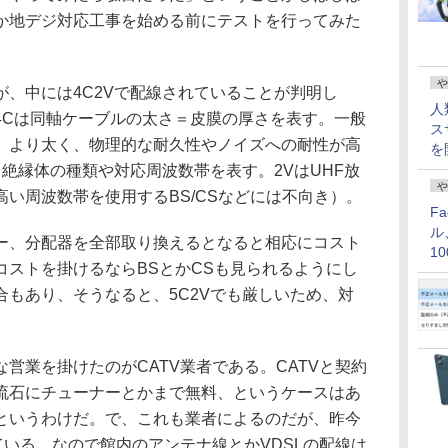
か地デジ対応工事を始める前にテストを行ってみた
や
、中には4C2Vで配線されていることが判明し
人
4Cは同軸ケーブルの太さ＝皮膜の厚さを表す。一般
ス
、より太く、物理的な耐久性やノイズへの耐性が高
を
る絶縁体の種類や対応周波数帯を表す。2VはUHF放
や
い周波数帯を使用するBS/CSなどには不向き）。
F
ル
、分配器を全部取り換えるとなると相応にコスト
1
コストを掛けるならBSとかCSも見られるようにし
価
もあり、そうなると、5C2Vでも厳しいため、対
業を掛けたのがCATV業者である。CATVと契約
流石にチューナーとかまで無料、というケースはあ
というわけだ。で、これも業者によるのだが、昨今
ている。なので館内のアンテナ線とかVDSLの配線は