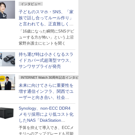
インタビュー
子どものスマホ・SNS、「家
族で話し合ってルール作り」
と言われても、正直難しくな
いですか？
「16歳になった瞬間にSNSデビ
ューする方が怖い」という上沼
紫野弁護士にヒントを聞く
持ち運び時は小さくなるスラ
イドカバー式超薄型マウス、
サンワサプライが発売
INTERNET Watch 30周年記念インタビュー
未来に向けてさらに重要性を
増す通信インフラ、関西でユ
ーザーと向き合い、社会
の“あたらしい”を起動し続け
Synology、non-ECC DDR4
る～オプテージ
メモリ採用により低コスト化
したNAS「DiskStation
neo+」シリーズ
予算を抑えて導入でき、ECCメ
モリへのアップグレードも可能