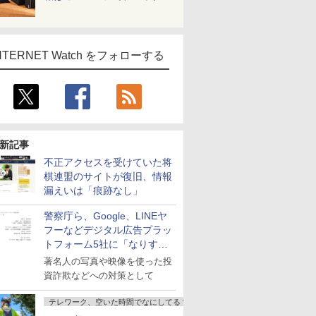
NTERNET Watch をフォローする
新記事
不正アクセスを受けていた将
棋連盟のサイトが復旧、情報
漏えいは「痕跡なし」
警察庁ら、Google、LINEヤ
フーなどデジタル広告プラッ
トフォーム5社に「なりすま
し詐欺広告」対策強化を要請
著名人の写真や映像を使った投
資詐欺などへの対策として
テレワーク、空いた時間でなにしてる？