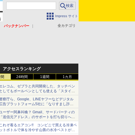
Impress サイト
全カテゴリ
バックナンバー
アクセスランキング
時間
24時間
1週間
1カ月
エレコム、ゼブラと共同開発した、タッチペン
としてもボールペンとしても使える「スタイラ
スツーウェイ」発売 iPadにも紙にも、持ち替
警察庁ら、Google、LINEヤフーなどデジタル
えずに書き込める
広告プラットフォーム5社に「なりすまし詐欺
広告」対策強化を要請 著名人の写真や映像を
ユーザー阿鼻叫喚？ Gmail、サードパーティの
使った投資詐欺などへの対策として
「送信元アドレス」のサポートを打ち切りへ
【やじうまWatch】
これぞ着るエアコン!! コンビニで買える冷凍ペ
ットボトルで体を冷やす山善の水冷ベストがロ
ードバイクにちょうどいい【ぼっち・ざ・ろー