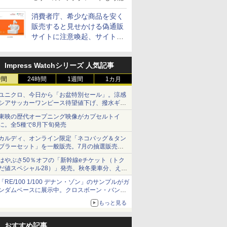
消費者庁、希少な商品を安く
販売すると見せかける偽通販
サイトに注意喚起、サイト名
とドメイン名を公表
Impress Watchシリーズ 人気記事
時間
24時間
1週間
1カ月
ユニクロ、今日から「お盆特別セール」。涼感
シアサッカーワンピース待望値下げ、撥水ギア
ショーツは1990円に
東映の歴代オープニング映像がカプセルトイ
に。全5種で8月下旬発売
カルディ、オンライン限定「ネコバッグ＆タン
ブラーセット」を一般販売。7月の抽選販売の
当選無効分
はやぶさ50％オフの「新幹線eチケット（トク
だ値スペシャル28）」発売。秋冬乗車分、えき
ねっと限定
「RE/100 1/100 デナン・ゾン」のサンプルがガ
ンダムベースに展示中。クロスボーン・バンガ
ードの制式量産機が間もなく発送【ガンダムベ
もっと見る
ース撮り下ろし】
おすすめ記事