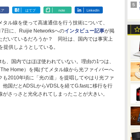
ェア
はてブ
note
LinkedIn
タル線を使って高速通信を行う技術について、
、Ruijie Networksへの
インタビュー記事
が掲
ただいているだろうか？ 同社は、国内では事実上
ンを提供しようとしている。
astも、国内ではほぼ使われていない。理由の1つは、
 To The Home）を掲げてメタル線から光ファイバーへ
も2010年頃に「光の道」を提唱してやはり光ファ
国だとADSLからVDSLを経てG.fastに移行を行
線がさっさと光化されてしまったことが大きい。