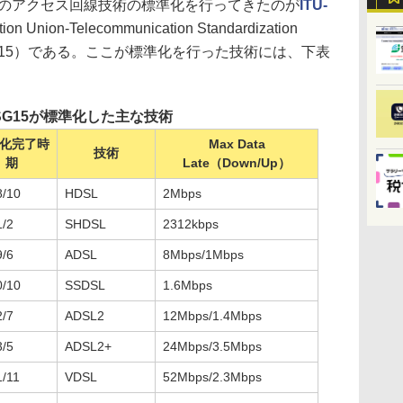
系のアクセス回線技術の標準化を行ってきたのが
ITU-
tion Union-Telecommunication Standardization
roup 15）である。ここが標準化を行った技術には、下表
T SG15が標準化した主な技術
化完了時
Max Data
技術
期
Late（Down/Up）
8/10
HDSL
2Mbps
1/2
SHDSL
2312kbps
9/6
ADSL
8Mbps/1Mbps
0/10
SSDSL
1.6Mbps
2/7
ADSL2
12Mbps/1.4Mbps
3/5
ADSL2+
24Mbps/3.5Mbps
1/11
VDSL
52Mbps/2.3Mbps