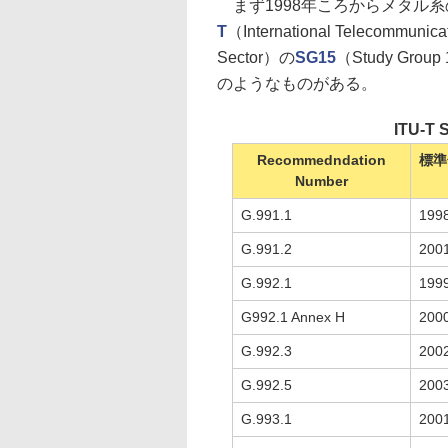
まず1998年ころからメタル
T
（International Telecommunica
Sector）の
SG15
（Study G
のようなものがある。
ITU-
Recommedndation
標準
Number
G.991.1
199
G.991.2
200
G.992.1
199
G992.1 Annex H
200
G.992.3
200
G.992.5
200
G.993.1
200