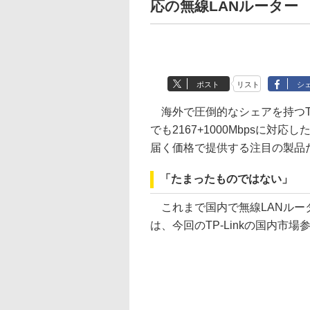
応の無線LANルーター TP-
ポスト
リスト
シ
海外で圧倒的なシェアを持つTP
でも2167+1000Mbpsに対応
届く価格で提供する注目の製品
「たまったものではない」
これまで国内で無線LANルー
は、今回のTP-Linkの国内市