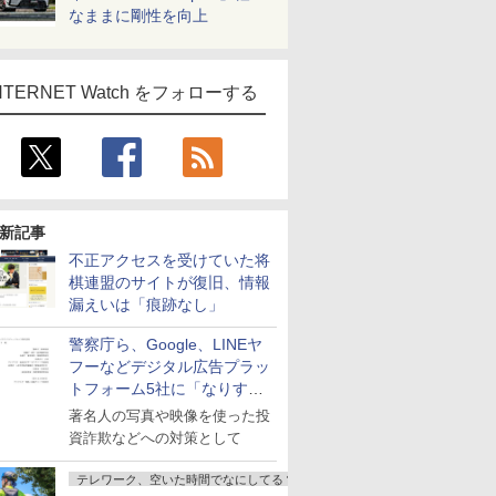
なままに剛性を向上
NTERNET Watch をフォローする
新記事
不正アクセスを受けていた将
棋連盟のサイトが復旧、情報
漏えいは「痕跡なし」
警察庁ら、Google、LINEヤ
フーなどデジタル広告プラッ
トフォーム5社に「なりすま
し詐欺広告」対策強化を要請
著名人の写真や映像を使った投
資詐欺などへの対策として
テレワーク、空いた時間でなにしてる？