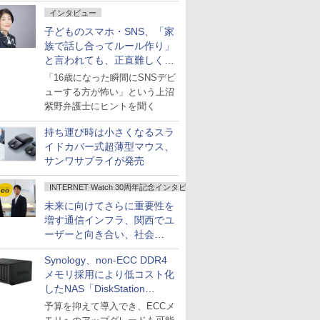
インタビュー
子どものスマホ・SNS、「家
族で話し合ってルール作り」
と言われても、正直難しくな
いですか？
「16歳になった瞬間にSNSデビ
ューする方が怖い」という上沼
紫野弁護士にヒントを聞く
持ち運び時は小さくなるスラ
イドカバー式超薄型マウス、
サンワサプライが発売
INTERNET Watch 30周年記念インタビュー
未来に向けてさらに重要性を
増す通信インフラ、関西でユ
ーザーと向き合い、社会
の“あたらしい”を起動し続け
Synology、non-ECC DDR4
る～オプテージ
メモリ採用により低コスト化
したNAS「DiskStation
neo+」シリーズ
予算を抑えて導入でき、ECCメ