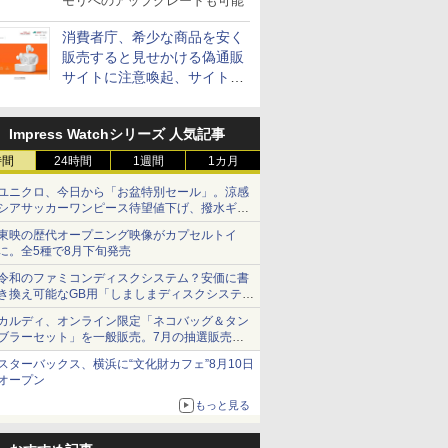
モリへのアップグレードも可能
消費者庁、希少な商品を安く
販売すると見せかける偽通販
サイトに注意喚起、サイト名
とドメイン名を公表
Impress Watchシリーズ 人気記事
時間
24時間
1週間
1カ月
ユニクロ、今日から「お盆特別セール」。涼感
シアサッカーワンピース待望値下げ、撥水ギア
ショーツは1990円に
東映の歴代オープニング映像がカプセルトイ
に。全5種で8月下旬発売
令和のファミコンディスクシステム？安価に書
き換え可能なGB用「しましまディスクシステ
ム」
カルディ、オンライン限定「ネコバッグ＆タン
ブラーセット」を一般販売。7月の抽選販売の
当選無効分
スターバックス、横浜に“文化財カフェ”8月10日
オープン
もっと見る