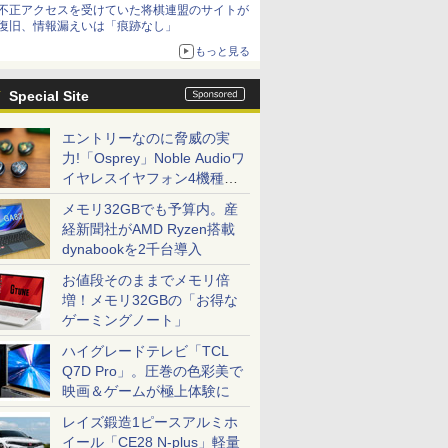
不正アクセスを受けていた将棋連盟のサイトが
復旧、情報漏えいは「痕跡なし」
もっと見る
Special Site
エントリーなのに脅威の実
力!「Osprey」Noble Audioワ
イヤレスイヤフォン4機種を
一気に聴く
メモリ32GBでも予算内。産
経新聞社がAMD Ryzen搭載
dynabookを2千台導入
お値段そのままでメモリ倍
増！メモリ32GBの「お得な
ゲーミングノート」
ハイグレードテレビ「TCL
Q7D Pro」。圧巻の色彩美で
映画＆ゲームが極上体験に
レイズ鍛造1ピースアルミホ
イール「CE28 N-plus」軽量