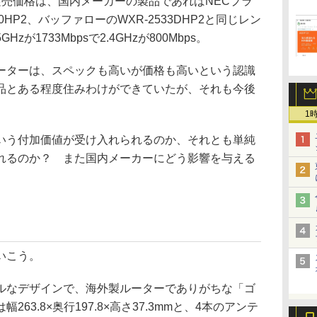
売価格は、国内メーカーの製品であればNECプラ
00HP2、バッファローのWXR-2533DHP2と同じレン
が1733Mbpsで2.4GHzが800Mbps。
ーターは、スペックも高いが価格も高いという認識
品とある程度住みわけができていたが、それも今後
1
う付加価値が受け入れられるのか、それとも単純
れるのか？ また国内メーカーにどう影響を与える
。
いこう。
なデザインで、海外製ルーターでありがちな「ゴ
63.8×奥行197.8×高さ37.3mmと、4本のアンテ