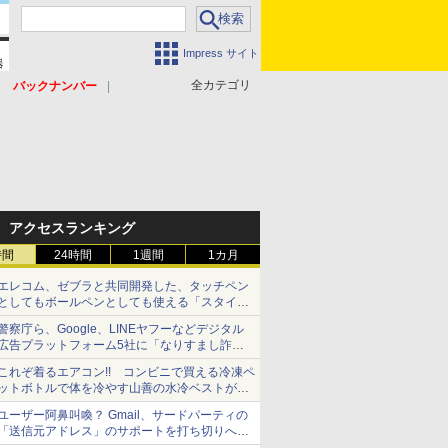
Impress サイト
全カテゴリ
バックナンバー
アクセスランキング
時間
24時間
1週間
1カ月
エレコム、ゼブラと共同開発した、タッチペン
としてもボールペンとしても使える「スタイラ
スツーウェイ」発売 iPadにも紙にも、持ち替
警察庁ら、Google、LINEヤフーなどデジタル
えずに書き込める
広告プラットフォーム5社に「なりすまし詐欺
広告」対策強化を要請 著名人の写真や映像を
これぞ着るエアコン!! コンビニで買える冷凍ペ
使った投資詐欺などへの対策として
ットボトルで体を冷やす山善の水冷ベストがロ
ードバイクにちょうどいい【ぼっち・ざ・ろー
ユーザー阿鼻叫喚？ Gmail、サードパーティの
ど！その14】【空いた時間でなにしてる？】
「送信元アドレス」のサポートを打ち切りへ
【やじうまWatch】