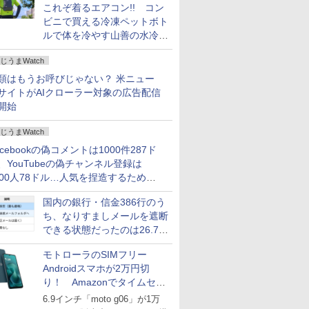
これぞ着るエアコン!! コン
ビニで買える冷凍ペットボト
ルで体を冷やす山善の水冷ベ
ストがロードバイクにちょう
じうまWatch
どいい【ぼっち・ざ・ろー
ど！その14】
類はもうお呼びじゃない？ 米ニュー
サイトがAIクローラー対象の広告配信
開始
じうまWatch
acebookの偽コメントは1000件287ド
、YouTubeの偽チャンネル登録は
000人78ドル…人気を捏造するための
格リストが公開中
国内の銀行・信金386行のう
ち、なりすましメールを遮断
できる状態だったのは26.7％
にとどまる～GMOブランド
モトローラのSIMフリー
セキュリティ調査
Androidスマホが2万円切
り！ Amazonでタイムセー
ル
6.9インチ「moto g06」が1万