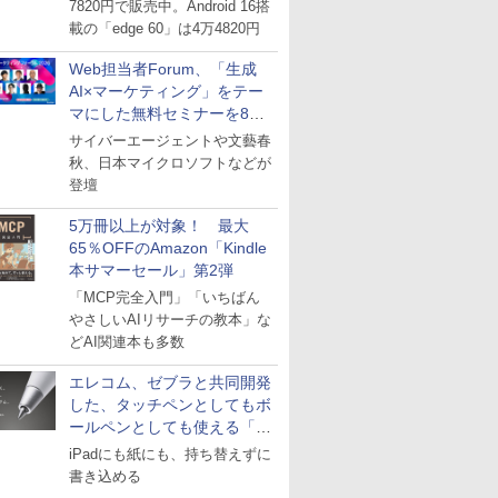
7820円で販売中。Android 16搭
載の「edge 60」は4万4820円
Web担当者Forum、「生成
AI×マーケティング」をテー
マにした無料セミナーを8月
27日にオンライン開催
サイバーエージェントや文藝春
秋、日本マイクロソフトなどが
登壇
5万冊以上が対象！ 最大
65％OFFのAmazon「Kindle
本サマーセール」第2弾
「MCP完全入門」「いちばん
やさしいAIリサーチの教本」な
どAI関連本も多数
エレコム、ゼブラと共同開発
した、タッチペンとしてもボ
ールペンとしても使える「ス
タイラスツーウェイ」発売
iPadにも紙にも、持ち替えずに
書き込める