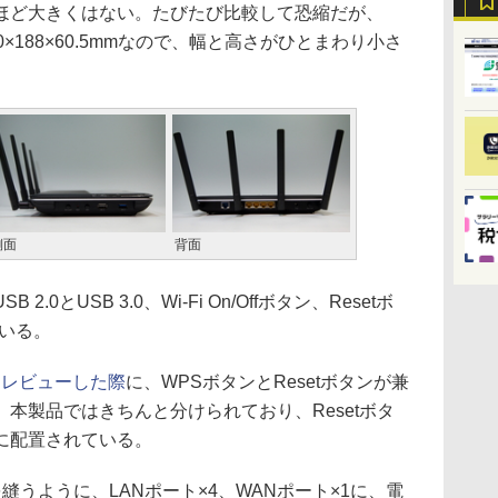
ほど大きくはない。たびたび比較して恐縮だが、
300×188×60.5mmなので、幅と高さがひとまわり小さ
側面
背面
とUSB 3.0、Wi-Fi On/Offボタン、Resetボ
いる。
7をレビューした際
に、WPSボタンとResetボタンが兼
本製品ではきちんと分けられており、Resetボタ
に配置されている。
うように、LANポート×4、WANポート×1に、電