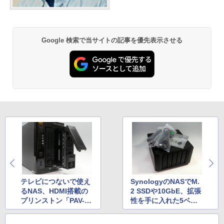
Google 検索で当サイトの記事を優先表示させる
テレビにつないで使え
SynologyのNASでM.
るNAS、HDMI搭載の
2 SSDや10GbE、拡張
プリンストン「PAV-H
性を手に入れた5ベイ
MS220」
製品「DiskStation DS
1517+」