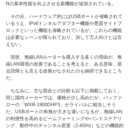
Nの基本性能を向上させる新機能が追加されている。
その分、ハードウェア的にはUSBポートが省略されて
いるうえ、IPv6トンネルアダプター機能や悪質サイトブ
ロックといった機能も省略されているが、これらの機能
は必要なシーンが限られており、決して万人向けとは言
えない。
現状、無線LANルーターを購入する多くの理由が、無
線LAN環境の改善であることを考えると、ある意味、原
点回帰とも言える改善がなされたのも納得できるところ
だ。
ちなみに、主な競合との比較も以下に掲載しておく。
同じ国内メーカーでは、価格が少し高めだが、バッファ
ローの「WXR-1900DHP3」がライバルに相当しそう
だ。USBポートの有無が大きな違いになるが、無線LAN
の利便性を高めるビームフォーミングやバンドステアリ
ング、動作中のチャンネル変更（2.4GHz）などの機能的