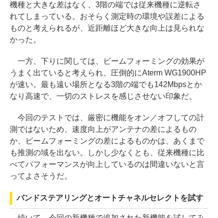
機種と大きな差はなく、3階の端では従来機種に逆転さ
れてしまっている。おそらく測定時の環境や誤差による
ものと考えられるが、近距離ほど大きな向上は見られな
かった。
一方、下りに関しては、ビームフォーミングの効果が
うまく出ていると考えられ、圧倒的にAterm WG1900HP
が速い。最も遠い場所となる3階の端でも142Mbpsとか
なり高速で、一切のストレスを感じさせない印象だ。
今回のテストでは、厳密に機能をオン／オフしての計
測ではないため、速度向上がアンテナの差によるもの
か、ビームフォーミングの差によるものかは、あくまで
も推測の域を出ない。しかし少なくとも、従来機種に比
べてパフォーマンスが向上しているのは間違いないと言
ってよさそうだ。
バンドステアリングとオートチャネルセレクトを試す
続いて、今回の新機種で追加された新機能を試してみ