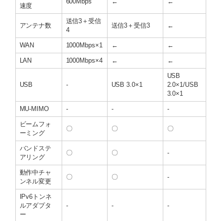
600Mbps
←
←
速度
送信3＋受信
アンテナ数
送信3＋受信3
←
4
WAN
1000Mbps×1
←
←
LAN
1000Mbps×4
←
←
USB
USB
-
USB 3.0×1
2.0×1/USB
3.0×1
MU-MIMO
-
-
-
ビームフォ
〇
〇
〇
ーミング
バンドステ
〇
〇
-
アリング
動作中チャ
〇
〇
-
ンネル変更
IPv6トンネ
ルアダプタ
-
-
-
ー