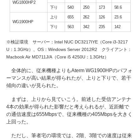
WG1800HP2
下り
540
250
173
58.6
上り
655
262
126
23.6
WG1900HP
下り
563
342
235
142
※検証環境 サーバー：Intel NUC DC3217IYE（Core i3-3217
U：1.3GHz）、OS：Windows Server 2012R2 クライアント：
Macbook Air MD711J/A（Core i5 4250U：1.3GHz）
全体的に、従来機種よりもAterm WG1900HPのパフォ
ーマンスが高い結果が得られたが、上りと下りで、若干
傾向の違いが見られた。
まずは、上りから見ていこう。前述した受信アンテナ
4本の効果が得られた影響だと考えられるが、近距離で
の通信速度は655Mbpsで、従来機種の405Mbpsを大きく
上回った。
ただし、筆者宅の環境では、2階、3階での速度は従来