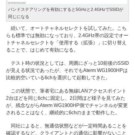
バンドステアリングを有効にすると5GHzと2.4GHzでSSIDが
同じになる
続いて、オートチャネルセレクトを試してみた。こち
らも標準では無効になっており、2.4GHz帯の設定でオー
トチャネルセレクトを「使用する（拡張）」に切り替え
ることで、はじめて有効になる。
テスト時の状況としては、周囲にざっと10前後のSSID
が見える状況であったが、それでもAterm WG1900HPは
比較的空いている6chを選択して起動してきた。
この状態で、筆者宅にある無線LANアクセスポイント
2台ほどを同じ6chに固定し、2日間ほど様子を見てみた
が、残念ながらAterm WG1900HP側でチャンネルが変更
されることはなく、継続的に6chのままで動作した。
同社によると、無通信状態などが一定時間あることを
確認するなど、クライアントとの通信に影響がないこと