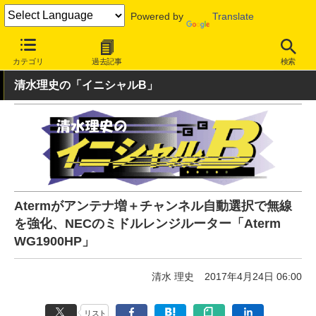
Powered by
Translate
INTERNET Watch
ハードウェア
LAN機器
ルーター
カテゴリ
過去記事
検索
清水理史の「イニシャルB」
Atermがアンテナ増＋チャンネル自動選択で無線
を強化、NECのミドルレンジルーター「Aterm
WG1900HP」
清水 理史
2017年4月24日 06:00
リスト