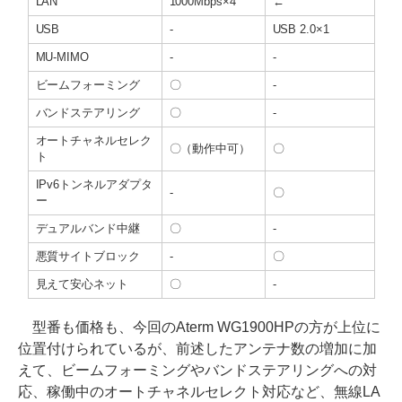
LAN
1000Mbps×4
←
USB
-
USB 2.0×1
MU-MIMO
-
-
ビームフォーミング
〇
-
バンドステアリング
〇
-
オートチャネルセレク
〇（動作中可）
〇
ト
IPv6トンネルアダプタ
-
〇
ー
デュアルバンド中継
〇
-
悪質サイトブロック
-
〇
見えて安心ネット
〇
-
型番も価格も、今回のAterm WG1900HPの方が上位に
位置付けられているが、前述したアンテナ数の増加に加
えて、ビームフォーミングやバンドステアリングへの対
応、稼働中のオートチャネルセレクト対応など、無線LA