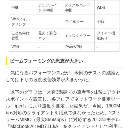
デュアルバ
デュアルバンド
中継
WDS
ンド中継
中継
Webフィル
-
iフィルター
手動
タリング
こども向け
見えて安心
タイマー機
キッズタイマー
管理
ネット
能あり
VPN
-
IPsecVPN
-
ビームフォーミングの恩恵が大きい
気になるパフォーマンスだが、今回のテストの結論と
しては下りの速度改善効果が大きかった。
以下のグラフは、木造3階建ての筆者宅の1階にアクセ
スポイントを設置し、各フロアでネットワーク測定ツー
ル「iperf」により速度を測定した結果だ。今回、1300M
bps対応のクライアントを用意できなかったため、2スト
リームMIMO（最大866Mbps）に対応する2013年モデル
「MacBook Air MD711J/A」をクライアントとして利用し