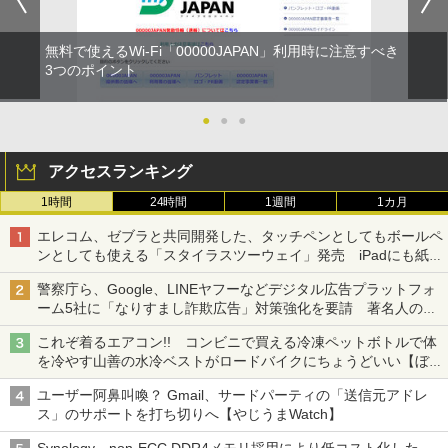
無料で使えるWi-Fi「00000JAPAN」利用時に注意すべき
3つのポイント
●
●
●
アクセスランキング
1時間
24時間
1週間
1カ月
エレコム、ゼブラと共同開発した、タッチペンとしてもボールペ
ンとしても使える「スタイラスツーウェイ」発売 iPadにも紙に
も、持ち替えずに書き込める
警察庁ら、Google、LINEヤフーなどデジタル広告プラットフォ
ーム5社に「なりすまし詐欺広告」対策強化を要請 著名人の写
真や映像を使った投資詐欺などへの対策として
これぞ着るエアコン!! コンビニで買える冷凍ペットボトルで体
を冷やす山善の水冷ベストがロードバイクにちょうどいい【ぼっ
ち・ざ・ろーど！その14】【空いた時間でなにしてる？】
ユーザー阿鼻叫喚？ Gmail、サードパーティの「送信元アドレ
ス」のサポートを打ち切りへ【やじうまWatch】
Synology、non-ECC DDR4メモリ採用により低コスト化した