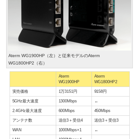
Aterm WG1900HP（左）と従来モデルのAterm
WG1800HP2（右）
Aterm
Aterm
WG1900HP
WG1800HP2
実売価格
1万3151円
9158円
5GHz最大速度
1300Mbps
←
2.4GHz最大速度
600Mbps
450Mbps
アンテナ数
送信3＋受信4
送信3＋受信3
WAN
1000Mbps×1
←