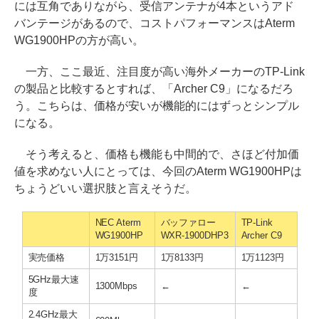
には互角でありながら、受信アンテナが4本というアド
バンテージがあるので、コストパフォーマンスはAterm
WG1900HPの方が高い。
一方、ここ最近、注目度が高い海外メーカーのTP-Link
の製品と比較するとすれば、「Archer C9」になるだろ
う。こちらは、価格が安いが機能的にはずっとシンプル
になる。
そう考えると、価格も機能も中間的で、さほど付加価
値を求めない人にとっては、今回のAterm WG1900HPは
ちょうどいい選択肢と言えそうだ。
NEC Aterm
バッファロー
TP-Link
WG1900HP
WXR-1900DHP3
Archer C9
実売価格
1万3151円
1万8133円
1万1123円
5GHz最大速
1300Mbps
←
←
度
2.4GHz最大