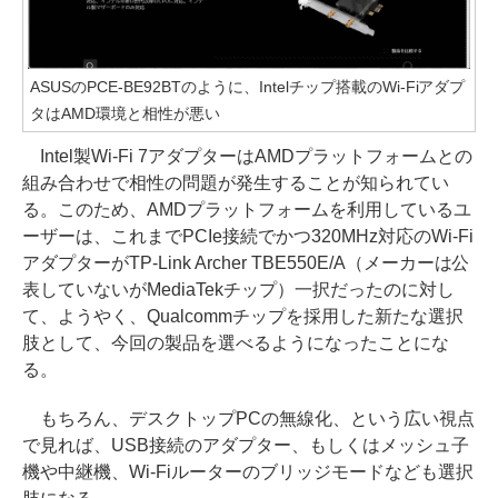
ASUSのPCE-BE92BTのように、Intelチップ搭載のWi-Fiアダプ
タはAMD環境と相性が悪い
Intel製Wi-Fi 7アダプターはAMDプラットフォームとの
組み合わせで相性の問題が発生することが知られてい
る。このため、AMDプラットフォームを利用しているユ
ーザーは、これまでPCIe接続でかつ320MHz対応のWi-Fi
アダプターがTP-Link Archer TBE550E/A（メーカーは公
表していないがMediaTekチップ）一択だったのに対し
て、ようやく、Qualcommチップを採用した新たな選択
肢として、今回の製品を選べるようになったことにな
る。
もちろん、デスクトップPCの無線化、という広い視点
で見れば、USB接続のアダプター、もしくはメッシュ子
機や中継機、Wi-Fiルーターのブリッジモードなども選択