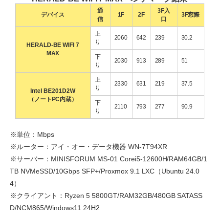
通
3F入
デバイス
1F
2F
3F窓際
信
口
上
2060
642
239
30.2
り
HERALD-BE WIFI 7
MAX
下
2030
913
289
51
り
上
2330
631
219
37.5
り
Intel BE201D2W
（ノートPC内蔵）
下
2110
793
277
90.9
り
※単位：Mbps
※ルーター：アイ・オー・データ機器 WN-7T94XR
※サーバー：MINISFORUM MS-01 Corei5-12600H/RAM64GB/1
TB NVMeSSD/10Gbps SFP+/Proxmox 9.1 LXC（Ubuntu 24.0
4）
※クライアント：Ryzen 5 5800GT/RAM32GB/480GB SATASS
D/NCM865/Windows11 24H2