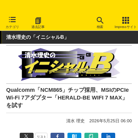
INTERNET Watch
ハードウェア
LAN機器
無線LAN
カテゴリ
過去記事
検索
Impressサイト
清水理史の「イニシャルB」
Qualcomm「NCM865」チップ採用、MSIのPCIe
Wi-Fi 7アダプター「HERALD-BE WIFI 7 MAX」
を試す
清水 理史
2026年5月25日 06:00
リスト