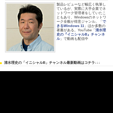
製品レビューなど幅広く執筆し
ているが、実際に大手企業でネ
ットワーク管理者をしていたこ
ともあり、Windowsのネットワ
ーク全般が得意ジャンル。「
で
きるWindows 11
」ほか多数の
著書がある。YouTube「
清水理
史の『イニシャルB』チャンネ
ル
」で動画も配信中
清水理史の「イニシャルB」チャンネル最新動画はコチラ↓↓↓