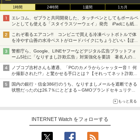
1時間
24時間
1週間
1カ月
エレコム、ゼブラと共同開発した、タッチペンとしてもボールペ
ンとしても使える「スタイラスツーウェイ」発売 iPadにも紙に
も、持ち替えずに書き込める
これぞ着るエアコン!! コンビニで買える冷凍ペットボトルで体
を冷やす山善の水冷ベストがロードバイクにちょうどいい【ぼっ
ち・ざ・ろーど！その14】【空いた時間でなにしてる？】
警察庁ら、Google、LINEヤフーなどデジタル広告プラットフォ
ーム5社に「なりすまし詐欺広告」対策強化を要請 著名人の写
真や映像を使った投資詐欺などへの対策として
ノブコブ吉村さんも遭遇、「PCのカメラからシャッター音！ 何
か撮影された!?」と驚かせる手口とは？【それってネット詐欺で
すよ！】
国内の銀行・信金386行のうち、なりすましメールを遮断できる
状態だったのは26.7％にとどまる～GMOブランドセキュリティ
調査
もっと見る
INTERNET Watch をフォローする