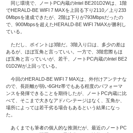
同じ環境で、ノートPC内蔵のIntel BE201D2Wは、1階
でHERALD-BE WIFI 7 MAXを上回る下り2110／上り233
0Mbpsを達成できたが、2階は下りが793Mbpsだったの
で、900Mbpsを超えたHERALD-BE WIFI 7MAXが勝利し
ている。
ただし、ポイントは3階だ。3階入り口は、多少の差は
あるが、ほぼ互角と言っていい。一方で、3階窓際もほ
ぼ互角と言っていいが、若干、ノートPC内蔵のIntel BE2
01D2Wが上回っている。
今回のHERALD-BE WIFI 7 MAXは、外付けアンテナな
ので、長距離が弱い6GHz帯でもある程度のパフォーマ
ンスを発揮できることを期待したが、ノートPC内蔵に比
べて、そこまで大きなアドバンテージはなく、互角か、
場所によっては若干劣る場合もあるという結果になっ
た。
あくまでも筆者の個人的な推測だが、最近のノートPC