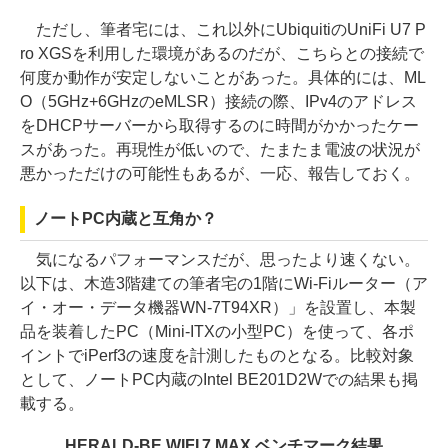
ただし、筆者宅には、これ以外にUbiquitiのUniFi U7 P
ro XGSを利用した環境があるのだが、こちらとの接続で
何度か動作が安定しないことがあった。具体的には、ML
O（5GHz+6GHzのeMLSR）接続の際、IPv4のアドレス
をDHCPサーバーから取得するのに時間がかかったケー
スがあった。再現性が低いので、たまたま電波の状況が
悪かっただけの可能性もあるが、一応、報告しておく。
ノートPC内蔵と互角か？
気になるパフォーマンスだが、思ったより速くない。
以下は、木造3階建ての筆者宅の1階にWi-Fiルーター（ア
イ・オー・データ機器WN-7T94XR）」を設置し、本製
品を装着したPC（Mini-ITXの小型PC）を使って、各ポ
イントでiPerf3の速度を計測したものとなる。比較対象
として、ノートPC内蔵のIntel BE201D2Wでの結果も掲
載する。
HERALD-BE WIFI 7 MAX ベンチマーク結果