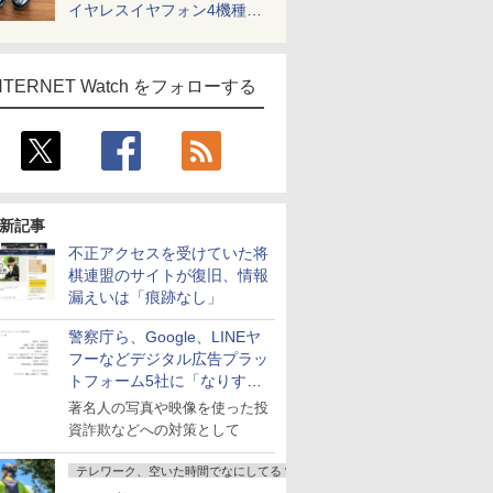
イヤレスイヤフォン4機種を
一気に聴く
NTERNET Watch をフォローする
新記事
不正アクセスを受けていた将
棋連盟のサイトが復旧、情報
漏えいは「痕跡なし」
警察庁ら、Google、LINEヤ
フーなどデジタル広告プラッ
トフォーム5社に「なりすま
し詐欺広告」対策強化を要請
著名人の写真や映像を使った投
資詐欺などへの対策として
テレワーク、空いた時間でなにしてる？