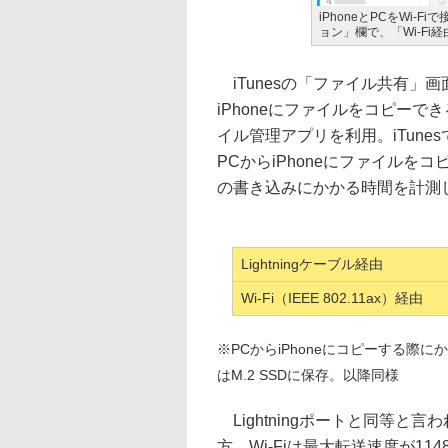
iPhoneとPCをWi
ョン」欄で、「Wi-Fi
iTunesの「ファイル共有」
iPhoneにファイルをコピーできる。
イル管理アプリを利用。iTunesで
PCからiPhoneにファイルを
の書き込みにかかる時間を計測
Lightningケーブル経由
Wi-Fi（IEEE 802.11ax）経由
※PCからiPhoneにコピーする際
はM.2 SSDに保存。以降同様
Lightningポートと同等と言わ
方、Wi-Fiは最大転送速度が11