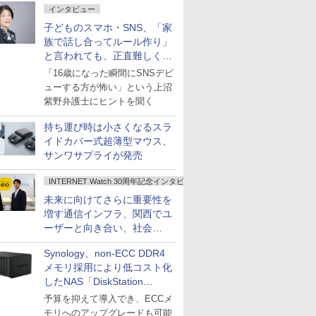
インタビュー
子どものスマホ・SNS、「家
族で話し合ってルール作り」
と言われても、正直難しくな
いですか？
「16歳になった瞬間にSNSデビ
ューする方が怖い」という上沼
紫野弁護士にヒントを聞く
持ち運び時は小さくなるスラ
イドカバー式超薄型マウス、
サンワサプライが発売
INTERNET Watch 30周年記念インタビュー
未来に向けてさらに重要性を
増す通信インフラ、関西でユ
ーザーと向き合い、社会
の“あたらしい”を起動し続け
Synology、non-ECC DDR4
る～オプテージ
メモリ採用により低コスト化
したNAS「DiskStation
neo+」シリーズ
予算を抑えて導入でき、ECCメ
モリへのアップグレードも可能