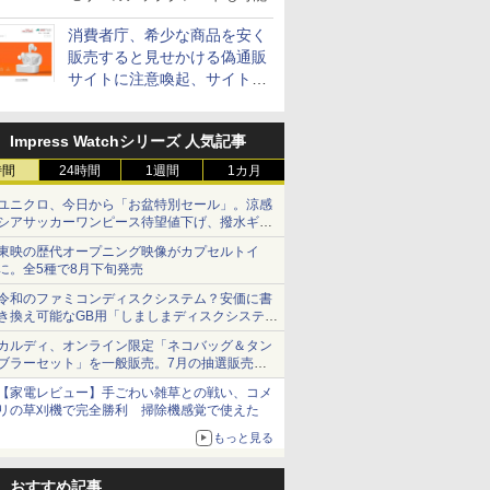
消費者庁、希少な商品を安く
販売すると見せかける偽通販
サイトに注意喚起、サイト名
とドメイン名を公表
Impress Watchシリーズ 人気記事
時間
24時間
1週間
1カ月
ユニクロ、今日から「お盆特別セール」。涼感
シアサッカーワンピース待望値下げ、撥水ギア
ショーツは1990円に
東映の歴代オープニング映像がカプセルトイ
に。全5種で8月下旬発売
令和のファミコンディスクシステム？安価に書
き換え可能なGB用「しましまディスクシステ
ム」
カルディ、オンライン限定「ネコバッグ＆タン
ブラーセット」を一般販売。7月の抽選販売の
当選無効分
【家電レビュー】手ごわい雑草との戦い、コメ
リの草刈機で完全勝利 掃除機感覚で使えた
もっと見る
おすすめ記事