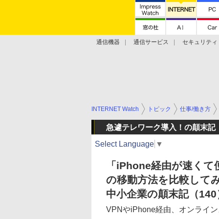
通信機器
通信サービス
セキュリティ
技術動向
INTERNET Watch
トピック
仕事/働き方
急遽テレワーク導入！の顛末記
Select Language
▼
「iPhone経由が速く
の移動方法を比較して
中小企業の顛末記（140
VPNやiPhone経由、オンラ