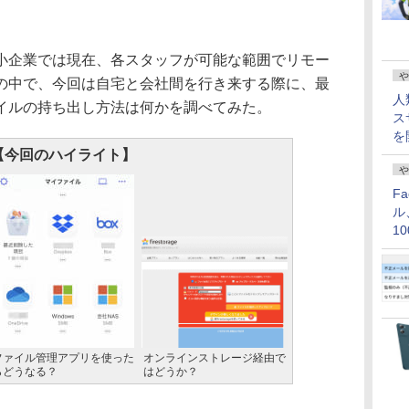
企業では現在、各スタッフが可能な範囲でリモー
や
の中で、今回は自宅と会社間を行き来する際に、最
人
イルの持ち出し方法は何かを調べてみた。
ス
を
【今回のハイライト】
や
F
ル
1
価
ファイル管理アプリを使った
オンラインストレージ経由で
らどうなる？
はどうか？