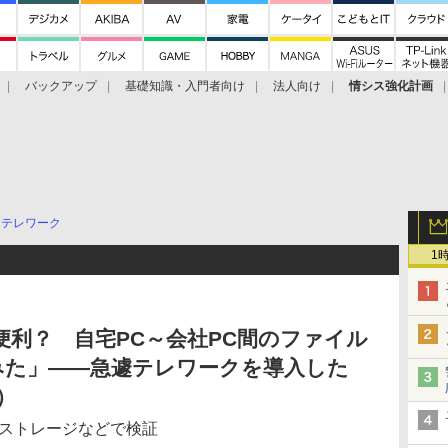
バックアップ
基礎知識・入門者向け
法人向け
情シス強化計画
テレワーク
1
て便利？ 自宅PC～会社PC間のファイル
みた」――急遽テレワークを導入した
）
インストレージなどで検証