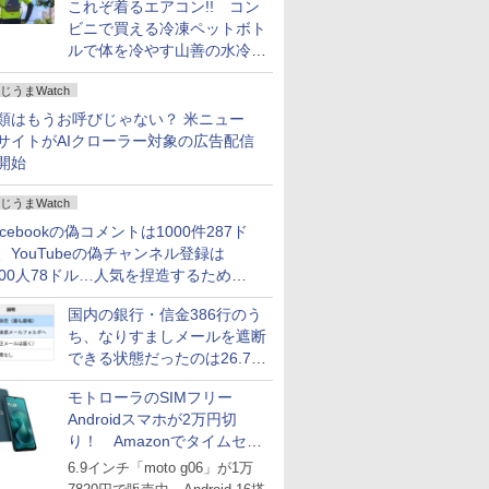
これぞ着るエアコン!! コン
ビニで買える冷凍ペットボト
ルで体を冷やす山善の水冷ベ
ストがロードバイクにちょう
じうまWatch
どいい【ぼっち・ざ・ろー
ど！その14】
類はもうお呼びじゃない？ 米ニュー
サイトがAIクローラー対象の広告配信
開始
じうまWatch
acebookの偽コメントは1000件287ド
、YouTubeの偽チャンネル登録は
000人78ドル…人気を捏造するための
格リストが公開中
国内の銀行・信金386行のう
ち、なりすましメールを遮断
できる状態だったのは26.7％
にとどまる～GMOブランド
モトローラのSIMフリー
セキュリティ調査
Androidスマホが2万円切
り！ Amazonでタイムセー
ル
6.9インチ「moto g06」が1万