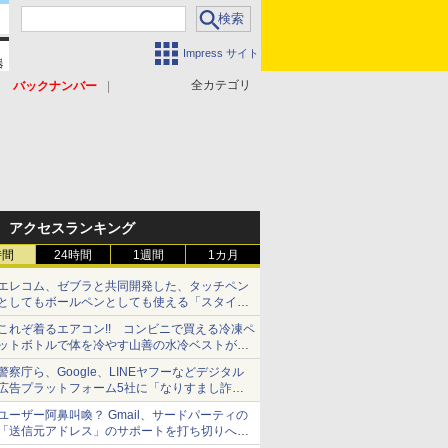
Impress サイト
全カテゴリ
バックナンバー
アクセスランキング
時間
24時間
1週間
1カ月
エレコム、ゼブラと共同開発した、タッチペン
としてもボールペンとしても使える「スタイラ
スツーウェイ」発売 iPadにも紙にも、持ち替
これぞ着るエアコン!! コンビニで買える冷凍ペ
えずに書き込める
ットボトルで体を冷やす山善の水冷ベストがロ
ードバイクにちょうどいい【ぼっち・ざ・ろー
警察庁ら、Google、LINEヤフーなどデジタル
ど！その14】【空いた時間でなにしてる？】
広告プラットフォーム5社に「なりすまし詐欺
広告」対策強化を要請 著名人の写真や映像を
ユーザー阿鼻叫喚？ Gmail、サードパーティの
使った投資詐欺などへの対策として
「送信元アドレス」のサポートを打ち切りへ
【やじうまWatch】