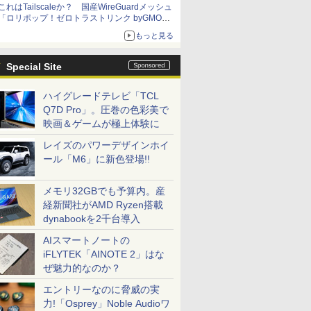
これはTailscaleか？ 国産WireGuardメッシュ
「ロリポップ！ゼロトラストリンク byGMOペ
パボ」を実測で確かめた【イニシャルB】
もっと見る
Special Site
ハイグレードテレビ「TCL
Q7D Pro」。圧巻の色彩美で
映画＆ゲームが極上体験に
レイズのパワーデザインホイ
ール「M6」に新色登場!!
メモリ32GBでも予算内。産
経新聞社がAMD Ryzen搭載
dynabookを2千台導入
AIスマートノートの
iFLYTEK「AINOTE 2」はな
ぜ魅力的なのか？
エントリーなのに脅威の実
力!「Osprey」Noble Audioワ