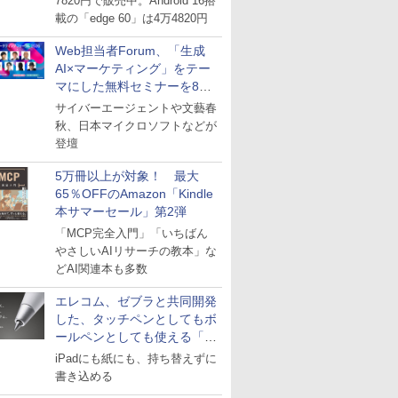
7820円で販売中。Android 16搭
載の「edge 60」は4万4820円
Web担当者Forum、「生成
AI×マーケティング」をテー
マにした無料セミナーを8月
27日にオンライン開催
サイバーエージェントや文藝春
秋、日本マイクロソフトなどが
登壇
5万冊以上が対象！ 最大
65％OFFのAmazon「Kindle
本サマーセール」第2弾
「MCP完全入門」「いちばん
やさしいAIリサーチの教本」な
どAI関連本も多数
エレコム、ゼブラと共同開発
した、タッチペンとしてもボ
ールペンとしても使える「ス
タイラスツーウェイ」発売
iPadにも紙にも、持ち替えずに
書き込める