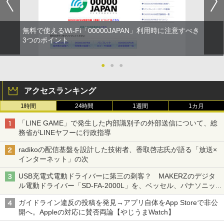
無料で使えるWi-Fi「00000JAPAN」利用時に注意すべき
3つのポイント
●
●
●
アクセスランキング
1時間
24時間
1週間
1カ月
「LINE GAME」で発生した内部識別子の外部送信について、総
務省がLINEヤフーに行政指導
radikoの配信基盤を設計した技術者、香取啓志氏が語る「放送×
インターネット」の次
USB充電式電動ドライバーに第三の刺客？ MAKERZのデジタ
ル電動ドライバー「SD-FA-2000L」を、ベッセル、パナソニッ
クと比較してみた 【テレワークグッズ・ミニレビュー 第165
ガイドライン違反の投稿を発見→アプリ自体をApp Storeで非公
回】
開へ。Appleの対応に賛否両論【やじうまWatch】