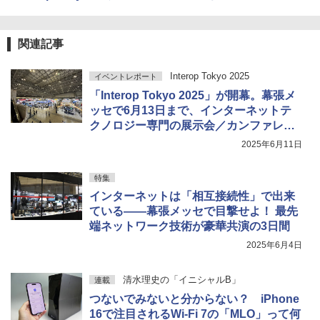
関連記事
Interop Tokyo 2025
イベントレポート
「Interop Tokyo 2025」が開幕。幕張メ
ッセで6月13日まで、インターネットテ
クノロジー専門の展示会／カンファレン
ス
2025年6月11日
特集
インターネットは「相互接続性」で出来
ている――幕張メッセで目撃せよ！ 最先
端ネットワーク技術が豪華共演の3日間
2025年6月4日
清水理史の「イニシャルB」
連載
つないでみないと分からない？ iPhone
16で注目されるWi-Fi 7の「MLO」って何