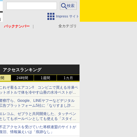
Impress サイト
全カテゴリ
バックナンバー
アクセスランキング
時間
24時間
1週間
1カ月
これぞ着るエアコン!! コンビニで買える冷凍ペ
ットボトルで体を冷やす山善の水冷ベストがロ
ードバイクにちょうどいい【ぼっち・ざ・ろー
警察庁ら、Google、LINEヤフーなどデジタル
ど！その14】【空いた時間でなにしてる？】
広告プラットフォーム5社に「なりすまし詐欺
広告」対策強化を要請 著名人の写真や映像を
エレコム、ゼブラと共同開発した、タッチペン
使った投資詐欺などへの対策として
としてもボールペンとしても使える「スタイラ
スツーウェイ」発売 iPadにも紙にも、持ち替
不正アクセスを受けていた将棋連盟のサイトが
えずに書き込める
復旧、情報漏えいは「痕跡なし」