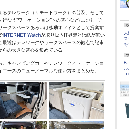
るテレワーク（リモートワーク）の普及、そして
を行なう“ワーケーション”への関心などにより、そ
や
ワークスペースあるいは移動オフィスとして提案す
人
で
INTERNET Watch
が取り扱うIT界隈とは縁が無い
ス
こ最近はテレワークやワークスペースの観点で記事
を
からの大きな関心を集めている。
や
F
、キャンピングカーやテレワーク／ワーケーショ
ル
イエースのニューノーマルな使い方をまとめた。
1
価