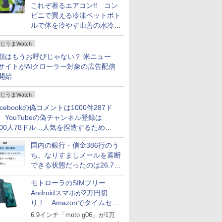
これぞ着るエアコン!! コン
ビニで買える冷凍ペットボト
ルで体を冷やす山善の水冷ベ
ストがロードバイクにちょう
じうまWatch
どいい【ぼっち・ざ・ろー
ど！その14】
類はもうお呼びじゃない？ 米ニュー
サイトがAIクローラー対象の広告配信
開始
じうまWatch
acebookの偽コメントは1000件287ド
、YouTubeの偽チャンネル登録は
000人78ドル…人気を捏造するための
格リストが公開中
国内の銀行・信金386行のう
ち、なりすましメールを遮断
できる状態だったのは26.7％
にとどまる～GMOブランド
モトローラのSIMフリー
セキュリティ調査
Androidスマホが2万円切
り！ Amazonでタイムセー
ル
6.9インチ「moto g06」が1万