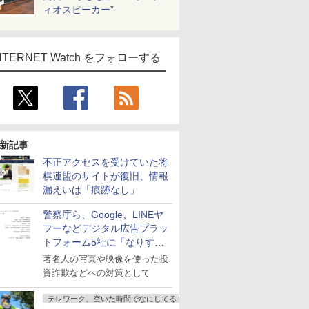
ィオスピーカー”
NTERNET Watch をフォローする
新記事
不正アクセスを受けていた将
棋連盟のサイトが復旧、情報
漏えいは「痕跡なし」
警察庁ら、Google、LINEヤ
フーなどデジタル広告プラッ
トフォーム5社に「なりすま
し詐欺広告」対策強化を要請
著名人の写真や映像を使った投
資詐欺などへの対策として
テレワーク、空いた時間でなにしてる？