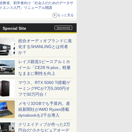
総務省、初学者向け「社会人のためのデータサ
イエンス入門」リニューアル開講
もっと見る
Special Site
総合オーディオブランドに進
化するSHANLINGとは何者
か？
レイズ鍛造1ピースアルミホ
イール「CE28 N-plus」軽量
なままに剛性を向上
マウス、RTX 5060 Ti搭載ゲ
ーミングPCが7万5,000円オ
フで30万円台！
メモリ32GBでも予算内。産
経新聞社がAMD Ryzen搭載
dynabookを2千台導入
クリエイティブが作った2万
円台の“小さなピュアオーデ