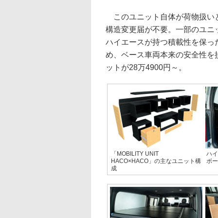
このユニット自体が荷物扱いと
構造変更届が不要。一部のユニ
ハイエースが持つ積載性を保っ
め、ベース車両本来の安全性を
ットが28万4900円～。
「MOBILITY UNIT
ハイ
HACO×HACO」の主なユニット構
ボー
成