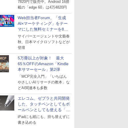
7820円で販売中。Android 16搭
載の「edge 60」は4万4820円
Web担当者Forum、「生成
AI×マーケティング」をテー
マにした無料セミナーを8月
27日にオンライン開催
サイバーエージェントや文藝春
秋、日本マイクロソフトなどが
登壇
5万冊以上が対象！ 最大
65％OFFのAmazon「Kindle
本サマーセール」第2弾
「MCP完全入門」「いちばん
やさしいAIリサーチの教本」な
どAI関連本も多数
エレコム、ゼブラと共同開発
した、タッチペンとしてもボ
ールペンとしても使える「ス
タイラスツーウェイ」発売
iPadにも紙にも、持ち替えずに
書き込める