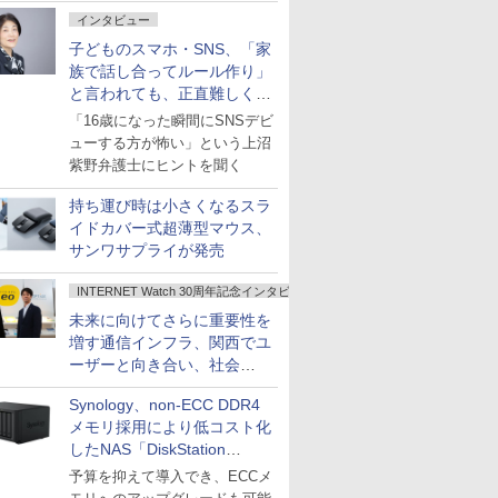
インタビュー
子どものスマホ・SNS、「家
族で話し合ってルール作り」
と言われても、正直難しくな
いですか？
「16歳になった瞬間にSNSデビ
ューする方が怖い」という上沼
紫野弁護士にヒントを聞く
持ち運び時は小さくなるスラ
イドカバー式超薄型マウス、
サンワサプライが発売
INTERNET Watch 30周年記念インタビュー
未来に向けてさらに重要性を
増す通信インフラ、関西でユ
ーザーと向き合い、社会
の“あたらしい”を起動し続け
Synology、non-ECC DDR4
る～オプテージ
メモリ採用により低コスト化
したNAS「DiskStation
neo+」シリーズ
予算を抑えて導入でき、ECCメ