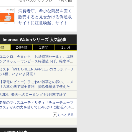
モリへのアップグレードも可能
消費者庁、希少な商品を安く
販売すると見せかける偽通販
サイトに注意喚起、サイト名
とドメイン名を公表
Impress Watchシリーズ 人気記事
時間
24時間
1週間
1カ月
ユニクロ、今日から「お盆特別セール」。涼感
シアサッカーワンピース待望値下げ、撥水ギア
ショーツは1990円に
ミスド「Mrs. GREEN APPLE」のコラボドーナ
ツ4種、いよいよ発売！
【家電レビュー】手ごわい雑草との戦い、コメ
リの草刈機で完全勝利 掃除機感覚で使えた
KDDI、楽天へのローミングを9月末で終了
老舗のマウスユーティリティ「チューチューマ
ウス」がAIの力を借りて15年ぶりに復活／64bit
化、Windows 10/11、「Chrome」も走り回
もっと見る
る。復活記念で2026年末まで500円