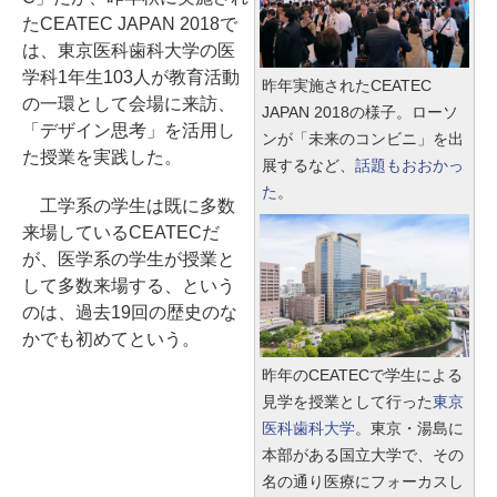
たCEATEC JAPAN 2018で
は、東京医科歯科大学の医
学科1年生103人が教育活動
昨年実施されたCEATEC
の一環として会場に来訪、
JAPAN 2018の様子。ローソ
「デザイン思考」を活用し
ンが「未来のコンビニ」を出
た授業を実践した。
展するなど、
話題もおおかっ
た
。
工学系の学生は既に多数
来場しているCEATECだ
が、医学系の学生が授業と
して多数来場する、という
のは、過去19回の歴史のな
かでも初めてという。
昨年のCEATECで学生による
見学を授業として行った
東京
医科歯科大学
。東京・湯島に
本部がある国立大学で、その
名の通り医療にフォーカスし