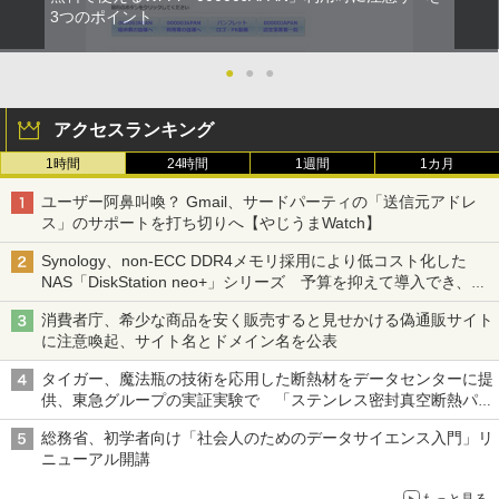
3つのポイント
●
●
●
アクセスランキング
1時間
24時間
1週間
1カ月
ユーザー阿鼻叫喚？ Gmail、サードパーティの「送信元アドレ
ス」のサポートを打ち切りへ【やじうまWatch】
Synology、non-ECC DDR4メモリ採用により低コスト化した
NAS「DiskStation neo+」シリーズ 予算を抑えて導入でき、
ECCメモリへのアップグレードも可能
消費者庁、希少な商品を安く販売すると見せかける偽通販サイト
に注意喚起、サイト名とドメイン名を公表
タイガー、魔法瓶の技術を応用した断熱材をデータセンターに提
供、東急グループの実証実験で 「ステンレス密封真空断熱パネ
ル TIVIP」
総務省、初学者向け「社会人のためのデータサイエンス入門」リ
ニューアル開講
もっと見る