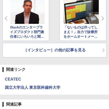
Slackのエンタープラ
「ないものは作ってし
イズプロダクト部門責
まえ！」自力で診療所
任者にいろいろと聞い
をホームオートメーシ
てみた
ョン化した“マニア”は
何を目指すのか（前
［インタビュー］の他の記事を見る
編）
関連リンク
CEATEC
国立大学法人 東京医科歯科大学
関連記事