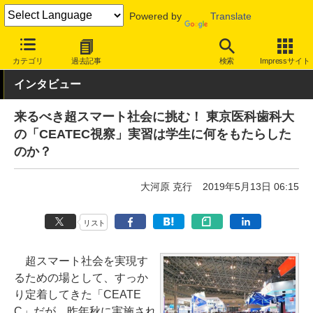
Powered by
Translate
INTERNET Watch
イベント
CEATEC JAPAN
カテゴリ
過去記事
検索
Impressサイト
インタビュー
来るべき超スマート社会に挑む！ 東京医科歯科大
の「CEATEC視察」実習は学生に何をもたらした
のか？
大河原 克行
2019年5月13日 06:15
リスト
超スマート社会を実現す
るための場として、すっか
り定着してきた「CEATE
C」だが、昨年秋に実施され