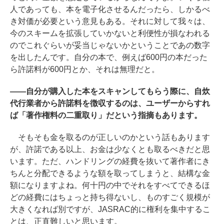
人であっても、本を電子化させるんだったら、しかるべ
き対価が必要という意見もある。それに対して我々は、
今のスキームを拡張していかないと利便性が損なわれる
のでこれぐらいが妥当じゃないかということであの数字
を出したんです。自分の本で、例えば600円の本だった
ら許諾料が600円とか、それは無理だと。
――自分が購入した本をスキャンしてもらう際に、自炊
代行業者から許諾料を徴収するのは、ユーザーからすれ
ば「著作権料の二重取り」だという指摘もあります。
そもそも金を取るのが正しいのかという話もあります
が、許諾である以上、お金は少なくとも取るべきだと思
います。ただ、ハンドリングの経費を抜いて著作者にき
ちんと分配できるような額を取ってしまうと、結構な金
額になりますよね。何十円の中でそれをすべてできるほ
どの経費にはちょっと持ち得ないし、ものすごく規模が
大きくなれば別ですが、JASRAC的に権利を集中するこ
とは、正直難しいと思います。