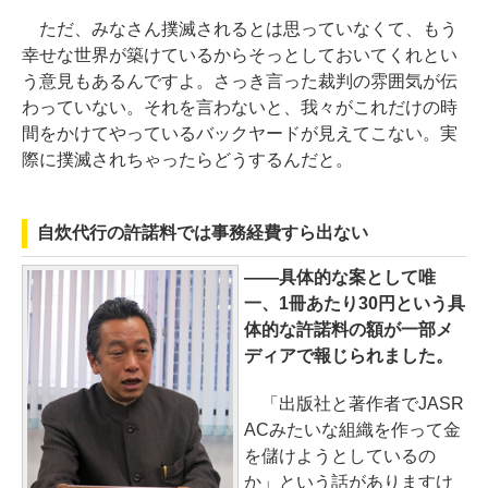
ただ、みなさん撲滅されるとは思っていなくて、もう
幸せな世界が築けているからそっとしておいてくれとい
う意見もあるんですよ。さっき言った裁判の雰囲気が伝
わっていない。それを言わないと、我々がこれだけの時
間をかけてやっているバックヤードが見えてこない。実
際に撲滅されちゃったらどうするんだと。
自炊代行の許諾料では事務経費すら出ない
――具体的な案として唯
一、1冊あたり30円という具
体的な許諾料の額が一部メ
ディアで報じられました。
「出版社と著作者でJASR
ACみたいな組織を作って金
を儲けようとしているの
か」という話がありますけ