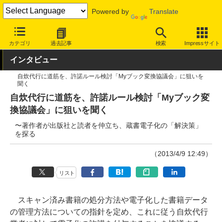
Powered by
Translate
INTERNET Watch
トピック
業界動向
著作権・知財
カテゴリ
過去記事
検索
Impressサイト
インタビュー
自炊代行に道筋を、許諾ルール検討「Myブック変換協議会」に狙いを
聞く
自炊代行に道筋を、許諾ルール検討「Myブック変
換協議会」に狙いを聞く
〜著作者が出版社と読者を仲立ち、蔵書電子化の「解決策」
を探る
（2013/4/9 12:49）
リスト
スキャン済み書籍の処分方法や電子化した書籍データ
の管理方法についての指針を定め、これに従う自炊代行