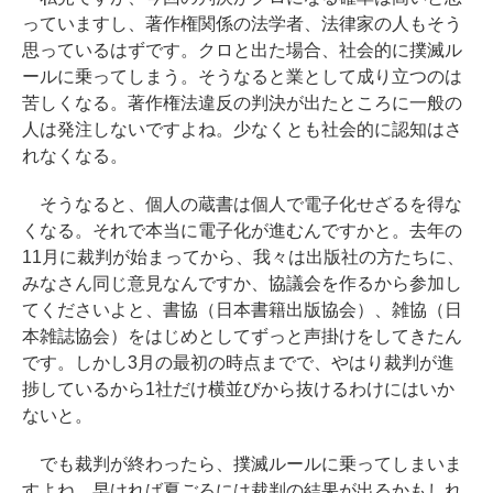
っていますし、著作権関係の法学者、法律家の人もそう
思っているはずです。クロと出た場合、社会的に撲滅ル
ールに乗ってしまう。そうなると業として成り立つのは
苦しくなる。著作権法違反の判決が出たところに一般の
人は発注しないですよね。少なくとも社会的に認知はさ
れなくなる。
そうなると、個人の蔵書は個人で電子化せざるを得な
くなる。それで本当に電子化が進むんですかと。去年の
11月に裁判が始まってから、我々は出版社の方たちに、
みなさん同じ意見なんですか、協議会を作るから参加し
てくださいよと、書協（日本書籍出版協会）、雑協（日
本雑誌協会）をはじめとしてずっと声掛けをしてきたん
です。しかし3月の最初の時点までで、やはり裁判が進
捗しているから1社だけ横並びから抜けるわけにはいか
ないと。
でも裁判が終わったら、撲滅ルールに乗ってしまいま
すよね。早ければ夏ごろには裁判の結果が出るかもしれ