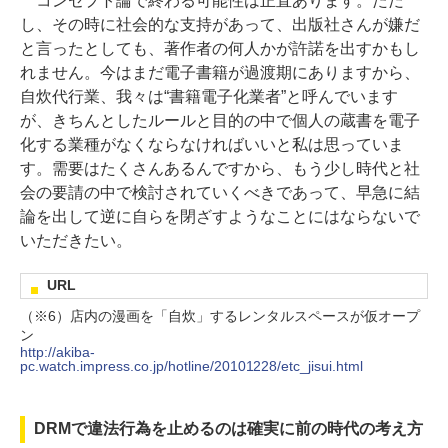
コンセプト論で終わる可能性は正直あります。ただ
し、その時に社会的な支持があって、出版社さんが嫌だ
と言ったとしても、著作者の何人かが許諾を出すかもし
れません。今はまだ電子書籍が過渡期にありますから、
自炊代行業、我々は“書籍電子化業者”と呼んでいます
が、きちんとしたルールと目的の中で個人の蔵書を電子
化する業種がなくならなければいいと私は思っていま
す。需要はたくさんあるんですから、もう少し時代と社
会の要請の中で検討されていくべきであって、早急に結
論を出して逆に自らを閉ざすようなことにはならないで
いただきたい。
URL
（※6）店内の漫画を「自炊」するレンタルスペースが仮オープ
ン
http://akiba-
pc.watch.impress.co.jp/hotline/20101228/etc_jisui.html
DRMで違法行為を止めるのは確実に前の時代の考え方