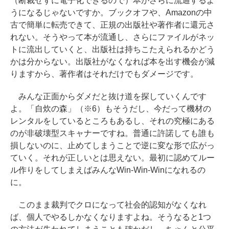
（断裁せずに電子化できるので）本がさらに流通するよ
うになるじゃないですか。ブックオフや、Amazonの中
古で簡単に転売できて、正規の出版社や著作者に還元さ
れない。そうやって本が流通し、さらにファイルがネッ
トに流出していくと、出版社は持ちこたえられるかどう
かは分からない。出版社がなくなれば本を出す機会が減
りますから、著作者はそれだけでもダメージです。
みんな正面からダメだと抜け道を探していくんです
よ。「自炊の森」（※6）もそうだし、今だって機材の
レンタルをしているところもあるし、それの究極にある
のが非破壊型スキャナーですね。普通に許諾しても誰も
損しないのに、止めてしまうことで逆に変な形で広がっ
ていく。それが正しいとは思えない。最初に認めてルー
ル作りをしてしまえばみんなWin-Win-Winになれるの
に。
このまま裁判でクロになって社会的認知がなくなれ
ば、個人でやるしかなくなりますよね。そうなると1つ