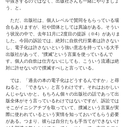
中抜きするのではなく、出版社さんも一緒にやりましょ
う、と。
ただ、出版社は、個人レベルで賛同をもらっている場
合もありますが、社や団体としては異論がある。そうい
う状況の中で、去年11月に2度目の提訴（※4）がありま
した。今回の訴訟では、絶対に自炊代行業者は許さない
し、電子化は許さないという強い意志を持っている大手
出版社があって、“撲滅”という言葉を使っているんで
す。個人の自炊は仕方ないにしても、こういう流通は絶
対に許せないので撲滅すべしと言っている。
では、「過去の本の電子化はどうするんですか」と尋
ねると、「できない」と言うわけです。それはおかしい
んじゃないかと。もちろん個々の出版社の話であって出
版全体がそう言っているわけではないですが、訴訟では
そこがイニシアチブを取っていて、撲滅という言葉が実
際に使われているという実情を知っておいてもらう必要
がある。つまり、彼らは自分たちも手当てができないけ