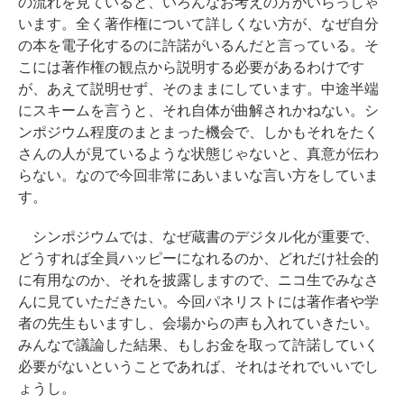
の流れを見ていると、いろんなお考えの方がいらっしゃ
います。全く著作権について詳しくない方が、なぜ自分
の本を電子化するのに許諾がいるんだと言っている。そ
こには著作権の観点から説明する必要があるわけです
が、あえて説明せず、そのままにしています。中途半端
にスキームを言うと、それ自体が曲解されかねない。シ
ンポジウム程度のまとまった機会で、しかもそれをたく
さんの人が見ているような状態じゃないと、真意が伝わ
らない。なので今回非常にあいまいな言い方をしていま
す。
シンポジウムでは、なぜ蔵書のデジタル化が重要で、
どうすれば全員ハッピーになれるのか、どれだけ社会的
に有用なのか、それを披露しますので、ニコ生でみなさ
んに見ていただきたい。今回パネリストには著作者や学
者の先生もいますし、会場からの声も入れていきたい。
みんなで議論した結果、もしお金を取って許諾していく
必要がないということであれば、それはそれでいいでし
ょうし。