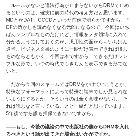
ルールがないと違法行為が止まらないからDRMで止め
るというのは、確実に前の時代の考え方だと思います。
MDとかDAT、CCCDといった前例で明らかですから。P
DFの透かしも読めなくなる元凶になるので、今回はいち
ばんシンプルなものだけれど、情報をメタ領域に入れて
分かるようにしておくのが、汎用性の面からもいちばん
適当。ビジネス文書のように一瞬だけ表示できれば済む
ものならともかく、今回は本ですから、できるだけシン
プルな形で、いつの時代でもきちんと表示できる形でな
いと。
だから今回のスキームではDRMをかけていこうとか、
特殊なフォーマットによって特殊な端末でしか見られな
いようにするとか、そういうのは全く意味がないし、そ
れは読むなと言っていることと一緒だと思っています。
5年後ですら誰も担保できないですから。
――もし、今後の議論の中で出版社の側からDRMを入れ
るべきという話が出てきた場合はいかがですか。