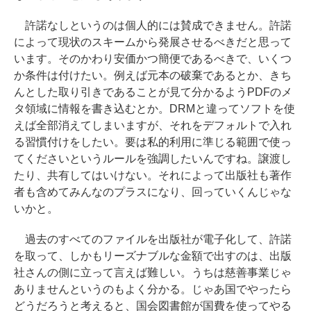
許諾なしというのは個人的には賛成できません。許諾
によって現状のスキームから発展させるべきだと思って
います。そのかわり安価かつ簡便であるべきで、いくつ
か条件は付けたい。例えば元本の破棄であるとか、きち
んとした取り引きであることが見て分かるようPDFのメ
タ領域に情報を書き込むとか。DRMと違ってソフトを使
えば全部消えてしまいますが、それをデフォルトで入れ
る習慣付けをしたい。要は私的利用に準じる範囲で使っ
てくださいというルールを強調したいんですね。譲渡し
たり、共有してはいけない。それによって出版社も著作
者も含めてみんなのプラスになり、回っていくんじゃな
いかと。
過去のすべてのファイルを出版社が電子化して、許諾
を取って、しかもリーズナブルな金額で出すのは、出版
社さんの側に立って言えば難しい。うちは慈善事業じゃ
ありませんというのもよく分かる。じゃあ国でやったら
どうだろうと考えると、国会図書館が国費を使ってやる