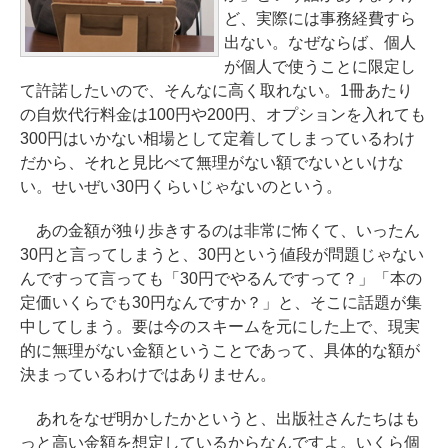
ど、実際には事務経費すら
出ない。なぜならば、個人
が個人で使うことに限定し
て許諾したいので、そんなに高く取れない。1冊あたり
の自炊代行料金は100円や200円、オプションを入れても
300円はいかない相場として定着してしまっているわけ
だから、それと見比べて無理がない額でないといけな
い。せいぜい30円くらいじゃないのという。
あの金額が独り歩きするのは非常に怖くて、いったん
30円と言ってしまうと、30円という値段が問題じゃない
んですって言っても「30円でやるんですって？」「本の
定価いくらでも30円なんですか？」と、そこに話題が集
中してしまう。要は今のスキームを元にした上で、現実
的に無理がない金額ということであって、具体的な額が
決まっているわけではありません。
あれをなぜ明かしたかというと、出版社さんたちはも
っと高い金額を想定しているからなんですよ。いくら個