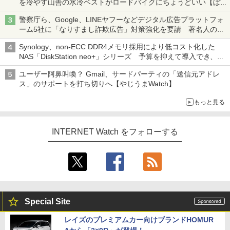
を冷やす山善の水冷ベストがロードバイクにちょうどいい【ぼっ
ち・ざ・ろーど！その14】【空いた時間でなにしてる？】
警察庁ら、Google、LINEヤフーなどデジタル広告プラットフォ
ーム5社に「なりすまし詐欺広告」対策強化を要請 著名人の写
真や映像を使った投資詐欺などへの対策として
Synology、non-ECC DDR4メモリ採用により低コスト化した
NAS「DiskStation neo+」シリーズ 予算を抑えて導入でき、
ECCメモリへのアップグレードも可能
ユーザー阿鼻叫喚？ Gmail、サードパーティの「送信元アドレ
ス」のサポートを打ち切りへ【やじうまWatch】
もっと見る
INTERNET Watch をフォローする
Special Site
レイズのプレミアムカー向けブランドHOMUR