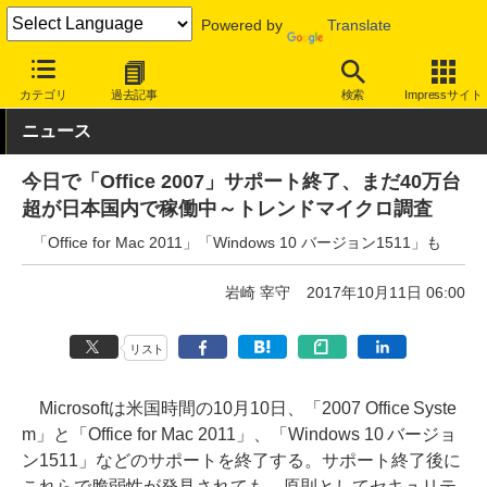
Powered by
Translate
INTERNET Watch
トピック
業界動向
サポート終了
カテゴリ
過去記事
検索
Impressサイト
ニュース
今日で「Office 2007」サポート終了、まだ40万台
超が日本国内で稼働中～トレンドマイクロ調査
「Office for Mac 2011」「Windows 10 バージョン1511」も
岩崎 宰守
2017年10月11日 06:00
リスト
Microsoftは米国時間の10月10日、「2007 Office Syste
m」と「Office for Mac 2011」、「Windows 10 バージョ
ン1511」などのサポートを終了する。サポート終了後に
これらで脆弱性が発見されても、原則としてセキュリテ