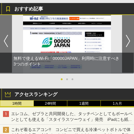
おすすめ記事
無料で使えるWi-Fi「00000JAPAN」利用時に注意すべき
3つのポイント
●
●
●
アクセスランキング
1時間
24時間
1週間
1カ月
エレコム、ゼブラと共同開発した、タッチペンとしてもボールペ
ンとしても使える「スタイラスツーウェイ」発売 iPadにも紙に
も、持ち替えずに書き込める
これぞ着るエアコン!! コンビニで買える冷凍ペットボトルで体