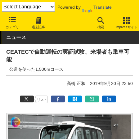
Powered by
Translate
INTERNET Watch
イベント
CEATEC
2019
カテゴリ
過去記事
検索
Impressサイト
ニュース
CEATECで自動運転の実証試験、来場者も乗車可
能
公道を使った1,500mコース
高橋 正和
2019年9月20日 23:50
リスト