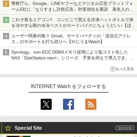
警察庁ら、Google、LINEヤフーなどデジタル広告プラットフォ
ーム5社に「なりすまし詐欺広告」対策強化を要請 著名人の写
真や映像を使った投資詐欺などへの対策として
これぞ着るエアコン!! コンビニで買える冷凍ペットボトルで体
を冷やす山善の水冷ベストがロードバイクにちょうどいい【ぼっ
ち・ざ・ろーど！その14】【空いた時間でなにしてる？】
ユーザー阿鼻叫喚？ Gmail、サードパーティの「送信元アドレ
ス」のサポートを打ち切りへ【やじうまWatch】
Synology、non-ECC DDR4メモリ採用により低コスト化した
NAS「DiskStation neo+」シリーズ 予算を抑えて導入でき、
ECCメモリへのアップグレードも可能
もっと見る
INTERNET Watch をフォローする
Special Site