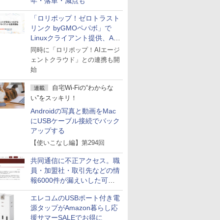
年・落単・減点も
「ロリポップ！ゼロトラスト
リンク byGMOペパボ」で
Linuxクライアント提供、AI
エージェントの接続が容易に
同時に「ロリポップ！AIエージ
ェントクラウド」との連携も開
始
自宅Wi-Fiの“わからな
連載
い”をスッキリ！
Androidの写真と動画をMac
にUSBケーブル接続でバック
アップする
【使いこなし編】第294回
共同通信に不正アクセス。職
員・加盟社・取引先などの情
報6000件が漏えいした可能
性
エレコムのUSBポート付き電
源タップがAmazon暮らし応
援サマーSALEでお得に