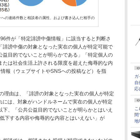
インへの連絡件数と相談者の属性、および書き込んだ相手の
796件が「特定誹謗中傷情報」に該当すると判断さ
「誹謗中傷の対象となった実在の個人が特定可能で
公益目的でないことが明らかである」「特定個人の
または社会生活上許される限度を超えた侮辱的な内
や
す情報（ウェブサイトやSNSへの投稿など）を指
ガ
自
応
件の理由は、「誹謗の対象となった実在の個人が特定
や
これには、対象がハンドルネームで実在の個人が特定
こ
以下、「公共公益目的でないことが明らかとはいえ
間
が低下する内容や侮辱的な内容とはいえない」が
地