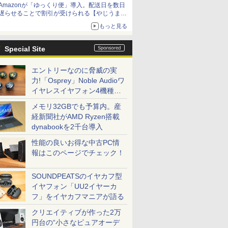
Amazonが「ゆっくり便」導入。配送日を数日
遅らせることで割引が受けられる【やじうま
Watch】
もっと見る
Special Site
エントリーなのに脅威の実
力!「Osprey」Noble Audioワ
イヤレスイヤフォン4機種を
一気に聴く
メモリ32GBでも予算内。産
経新聞社がAMD Ryzen搭載
dynabookを2千台導入
性能の良いお得な中古PC情
報はこのページでチェック！
SOUNDPEATSのイヤカフ型
イヤフォン「UU2イヤーカ
フ」をイヤカフマニアが語る
クリエイティブが作った2万
円台の“小さなピュアオーデ