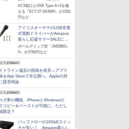
AC3個口とUSB Type-A×3を備
える「ECT-37-3A3WH」が1591
円など
アイリスオーヤマのUSB充電
式電動ドライバーがAmazon
暮らし応援サマーSALEに登
場
ボールグリップ型「JMD8BG-
H」が3780円など
じうまWatch
イドライン違反の投稿を発見→アプリ
体をApp Storeで非公開へ。Appleの対
に賛否両論
じうまWatch
れぞ夢の機能、iPhoneとWindowsの
でコピー＆ペーストが可能に。ただし
域限定？
バッファローの10GbEスイッ
チが安い！ Amazon暮らし