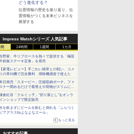
どう進化する？
位置情報の歴史を振り返り、位
置情報がつくる未来ビジネスを
展望する
Impress Watchシリーズ 人気記事
時間
24時間
1週間
1カ月
吉野家、牛リブロースを熱々で提供する「極旨
牛鉄板ステーキ定食」を発売
【家電レビュー】手ごわい雑草との戦い、コメ
リの草刈機で完全勝利 掃除機感覚で使えた
本日発売「スヌーピー」圧縮収納ポーチ。ファ
スナー閉めるだけで着替えや荷物がスリムにま
とまる
鎌倉紅谷「クルミッ子」“切り落とし”をオンラ
インショップで限定販売
水を飲まずにビールを飲むと倒れる「ふらつく
ビアグラスbyよなよなエール」
もっと見る
おすすめ記事