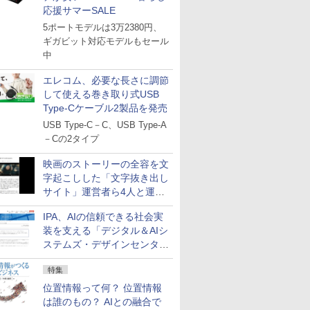
応援サマーSALE
5ポートモデルは3万2380円、
ギガビット対応モデルもセール
中
エレコム、必要な長さに調節
して使える巻き取り式USB
Type-Cケーブル2製品を発売
USB Type-C－C、USB Type-A
－Cの2タイプ
映画のストーリーの全容を文
字起こしした「文字抜き出し
サイト」運営者ら4人と運営
法人に有罪判決
IPA、AIの信頼できる社会実
装を支える「デジタル＆AIシ
ステムズ・デザインセンタ
ー」新設
特集
位置情報って何？ 位置情報
は誰のもの？ AIとの融合で