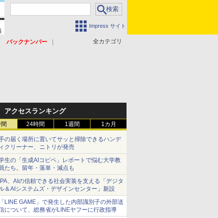
Impress サイト
全カテゴリ
バックナンバー
アクセスランキング
時間
24時間
1週間
1カ月
手の届く場所に置いてサッと掃除できるハンデ
ィクリーナー、ニトリが発売
学生の「生成AIコピペ」レポートで悩む大学教
員たち。留年・落単・減点も
IPA、AIの信頼できる社会実装を支える「デジタ
ル＆AIシステムズ・デザインセンター」新設
「LINE GAME」で発生した内部識別子の外部送
信について、総務省がLINEヤフーに行政指導